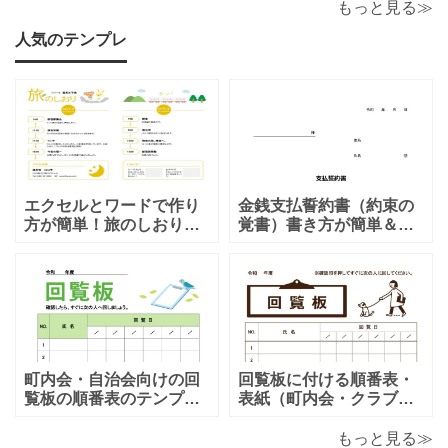
かけてくるのは下心があるからでしょうか？恋愛的に好
もっと見る≫
きだから一人の時を狙って話しかけてくるの
人気のテンプレ
エクセルとワードで作り
金銭支払誓約書（約束の
方が簡単！旅のしおり
覚書）書き方が簡単＆項
「A4・二つ折り」家族旅
目編集可能なエクセルの
行・女子旅・カップルに
テンプレートとなりま
おすすめのテンプレート
す。シンプルな項目にな
となります。温泉旅行や
りますので、利用用途に
家族旅行など様々な用途
より項目や内容を編集し
で、楽しく利用出来る旅
利用する事が可能です。
のしおりの素材となりま
シンプルで簡易的な素材
す。ダウンロード後に簡
となりますので、金銭支
町内会・自治会向けの回
回覧板に付ける順番表・
単に編集出来るエクセ
払誓約書を作成時に用途
覧板の順番表のテンプレ
表紙（町内会・クラブの
ートとなり（回すのが簡
お知らせ）に簡単に使え
単）かわいい素材をダウ
る「Excel・Word・
もっと見る≫