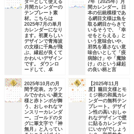
ダーとして使える
7年（2025年）月
月間カレンダーの
間カレンダー。日
テンプレート素
本の伝統模様であ
材。こちらは
る網目文様は魚を
2025年7月の単月
取る網目からきて
カレンダーになり
いるそうで、「幸
ます。初夏らしい
せをとらえる」と
デザインで青海波
いう意味合いや、
の文様に千鳥が飛
邪気を通さない意
ぶ、縁起が良くて
味合いとして「疫
かわいいデザイン
病除け」や「魔除
です。 ダウンロ
け」のという縁起
ードして、卓
の良い柄と言
2025年10月の月
【2025年11月
間予定表。カラフ
度】籠目文様とモ
ルでかわいい菱文
ミジ柄の和風カレ
様と赤トンボが舞
ンダーの無料テン
う、おしゃれなマ
プレート。デザイ
ンスリーカレンダ
ン性の高いおしゃ
ー。ゴールドのタ
れなデザインで壁
グに筆文字で「神
に貼るカレンダー
無月」と入ってい
にいかがでしょう