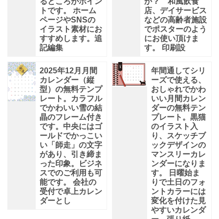
るところがポイン
か？ 和風飲食
トです。 ホーム
店、デイサービス
ページやSNSの
などの高齢者施設
イラスト素材にお
でポスターのよう
すすめします。追
にお使い頂けま
記編集
す。 印刷設
2025年12月月間
年間通してシリ
カレンダー（縦
ーズで使える、
型）の無料テンプ
おしゃれでかわ
レート。カラフル
いい月間カレン
でかわいい雪の結
ダーの無料テン
晶のフレーム付き
プレート。黒猫
です。中央にはゴ
のイラスト入
ールドでかっこい
り、スケッチブ
い「師走」の文字
ックデザインの
があり、引き締ま
マンスリーカレ
った印象。ビジネ
ンダーになりま
スでのご利用も可
す。 日曜始ま
能です。 会社の
りで土日のフォ
受付で卓上カレン
ントカラーには
ダーとし
変化を付けた見
やすいカレンダ