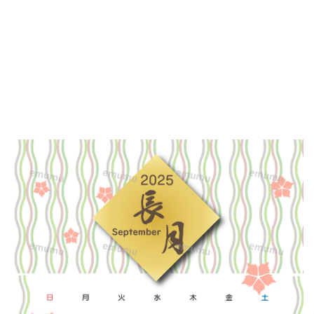
ー。
日
本
の
伝
統
模
様
「立
涌
文
様」
を
綺
麗