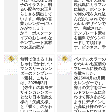
子のイラスト。明
現代風にカラフル
るい配色でお正月
に描き、ポイント
らしさを演出して
で梅の花を入れ込
います。年始の営
んだおしゃれでか
業カレンダーにい
わいいデザインで
かがでしょう
す。 完成された
か？ ポスタータ
テンプレート素材
イプのおしゃれな
を無料でダウンロ
テンプレート素材
ードして頂けま
でお店の壁が
す。ビジネス、学
無料で使える！お
パステルカラーの
しゃれでかわいい
かわいい七宝柄の
マンスリーカレン
フレームに桜の花
ダーのテンプレー
を散らした、
ト素材。こちら
2025年4月の月間
は、2025年3月
カレンダーです。
（弥生）の和風デ
卯月の文字をゴー
ザインカレンダー
ルドフレームに合
となり日本伝統文
わせて浮きあがる
様の「矢絣文様」
ようにデザインし
と「蝶々」のかわ
た高級仕様のテン
いいフレーム付
プレートになりま