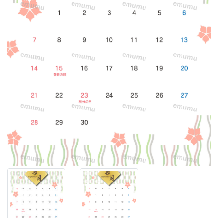
な
色
で
描
き、
ポ
イ
ン
ト
で
桔
梗
の
花
を