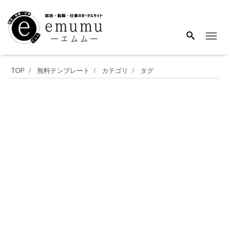
Me
2025
TOP
無料テンプレート
カテゴリ
タグ
年
9
月
の
月
間
カ
レ
ン
ダ