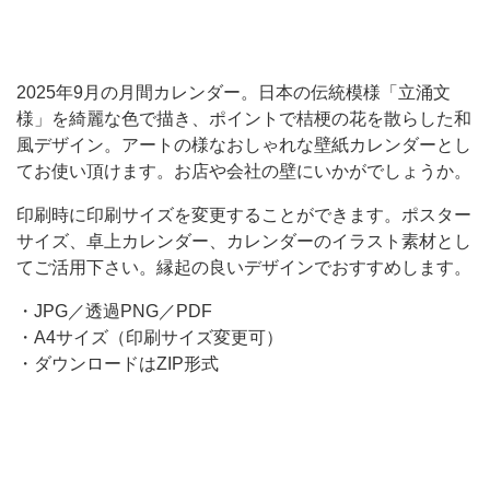
な
お
し
2025年9月の月間カレンダー。日本の伝統模様「立涌文
様」を綺麗な色で描き、ポイントで桔梗の花を散らした和
ゃ
風デザイン。アートの様なおしゃれな壁紙カレンダーとし
れ
てお使い頂けます。お店や会社の壁にいかがでしょうか。
な
印刷時に印刷サイズを変更することができます。ポスター
壁
サイズ、卓上カレンダー、カレンダーのイラスト素材とし
紙
てご活用下さい。縁起の良いデザインでおすすめします。
カ
・JPG／透過PNG／PDF
レ
・A4サイズ（印刷サイズ変更可）
ン
・ダウンロードはZIP形式
ダ
ー
と