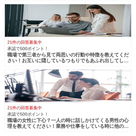
どが職場付近に出来ますよね！？職場が近くだからこそ
仲良く過ごせたけど異動になってしまうと離れてしまい
ます。 男性的には好きな女性がいた場合は
21件の回答募集中
承認で500ポイント！
職場で第三者から見て両思いの行動や特徴を教えてくだ
さい！お互いに隠しているつもりでもあふれ出してしま
う恋心や好きと言う気持ちってありますよね？部下や同
僚・上司から見ても、それって両想いじゃない？って行
動などってありますよね？ 第三者から見て
21件の回答募集中
承認で500ポイント！
職場の女性に下心？一人の時に話しかけてくる男性の心
理を教えてください！業務や仕事をしている時に他の人
がいると話しかけてこないのに一人になると男性から話