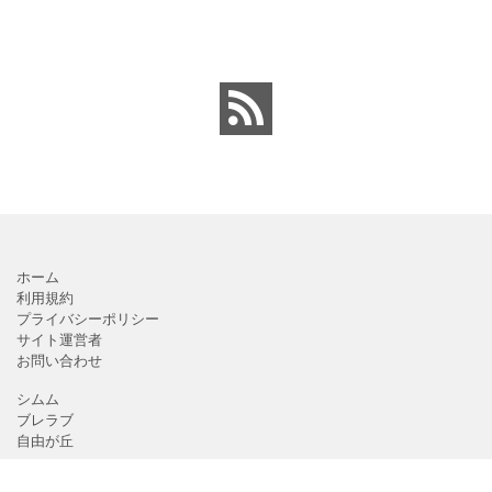
ンロードが出来ます。 町
PDF」フォーマット・テ
内会・自治会向けの回覧
ンプレートとなります。
板の順番表（回すのが簡
回覧板に付ける順番表・
単）かわいいテンプレー
表紙（町内会・クラブの
トとなります。主に自治
お知らせ）に簡単に使え
会や町内会での利用を想
る「Excel・Word・
定し作成されている
PDF」
ホーム
利用規約
プライバシーポリシー
サイト運営者
お問い合わせ
シムム
ブレラブ
自由が丘