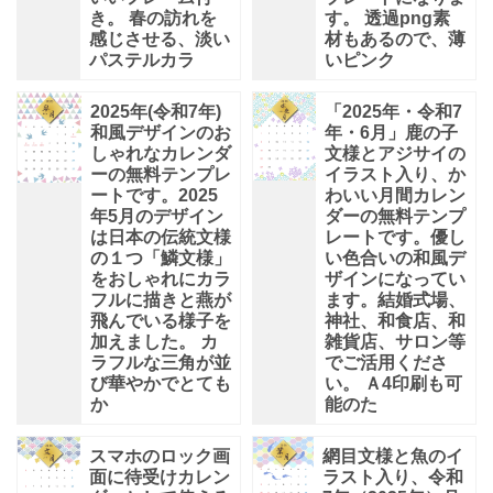
き。 春の訪れを
す。 透過png素
感じさせる、淡い
材もあるので、薄
パステルカラ
いピンク
2025年(令和7年)
「2025年・令和7
和風デザインのお
年・6月」鹿の子
しゃれなカレンダ
文様とアジサイの
ーの無料テンプレ
イラスト入り、か
ートです。2025
わいい月間カレン
年5月のデザイン
ダーの無料テンプ
は日本の伝統文様
レートです。優し
の１つ「鱗文様」
い色合いの和風デ
をおしゃれにカラ
ザインになってい
フルに描きと燕が
ます。結婚式場、
飛んでいる様子を
神社、和食店、和
加えました。 カ
雑貨店、サロン等
ラフルな三角が並
でご活用くださ
び華やかでとても
い。 Ａ4印刷も可
か
能のた
スマホのロック画
網目文様と魚のイ
面に待受けカレン
ラスト入り、令和