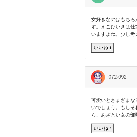
ひ
わ
い
い
い
後
女
女好きなのはもちろ
輩
好
き
す。えこひいきは仕
が
き
いますよね。少し考
い
な
し
て
の
いいね
も
は
1
不
も
て
思
ち
議
ろ
い
ん
072-092
自
分
た
に
自
り、
可
信
可愛いとさまざまな
愛
が
いでしょう。もしそ
い
あ
可
ら、あざとい女の部
と
っ
さ
て
愛
いいね
ま
自
2
ざ
分