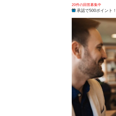
20件の回答募集中
定
承認で500ポイント
の
部
下
に
「え
こ
ひ
い