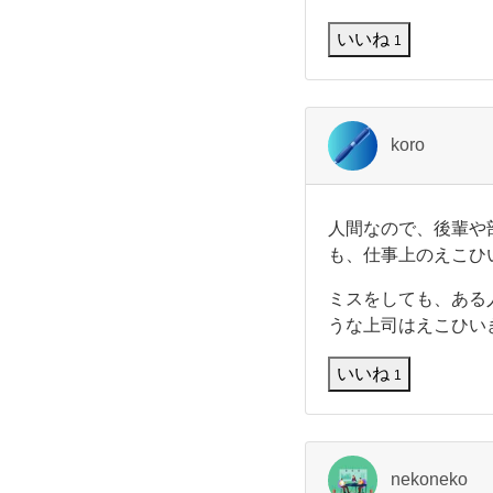
は
悪
き
し
いいね
す
1
は
女
る
あ
事
に
性
よ
koro
っ
の
て
、
そ
部
人
の
人間なので、後輩や
間
相
も、仕事上のえこひ
下
な
手
の
に
ミスをしても、ある
で
恋
に
うな上司はえこひい
、
愛
後
で
輩
え
いいね
な
1
や
く
部
て
こ
下
も
に
か
nekoneko