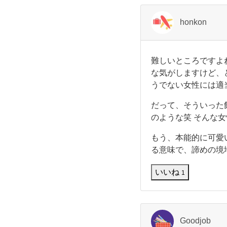
や
行
honkon
動
難
難しいところですよ
を
し
な気がしますけど、
い
うでない女性には適
と
教
こ
だって、そういった
ろ
え
で
のような笑 そんな
す
よ
もう、本能的に可愛
て
ね
る意味で、諦めの境
。
く
ち
いいね
1
ょ
っ
だ
と
ふ
さ
ざ
Goodjob
け