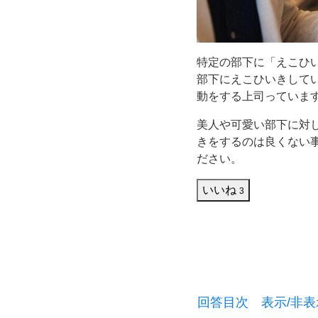
き」
を
特定の部下に「えこひ
す
部下にえこひいきして
動をする上司っていま
る
美人や可愛い部下に対
上
きをするのは良くない
ださい。
司
いいね
3
の
特
徴
回答目次 表示/非表