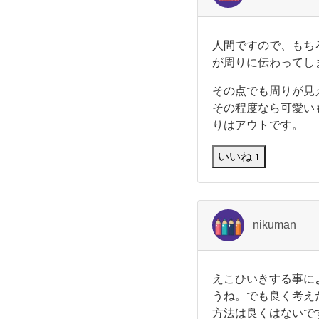
て
い！
い
る
人
人間ですので、もち
男
わ
間
け
が周りに伝わってし
で
で
性
す
は
その点でも周りが見
の
その程度なら可愛い
で
の
、
りはアウトです。
も
上
ち
いいね
1
ろ
ん
司
好
き
の
嫌
nikuman
い
や
場
相
性
え
えこひいきする事に
合
の
こ
うね。でも良く考え
良
ひ
方法は良くはないで
し
い