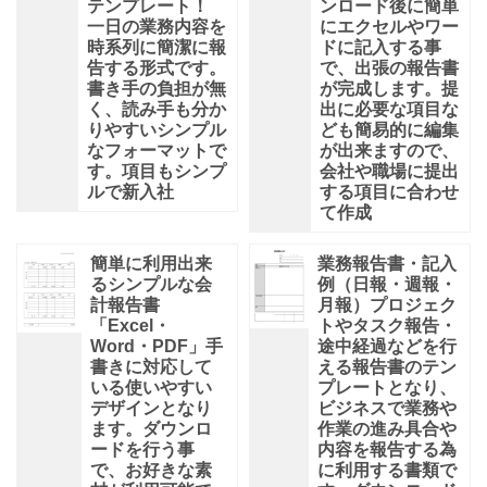
テンプレート！
ンロード後に簡単
一日の業務内容を
にエクセルやワー
時系列に簡潔に報
ドに記入する事
告する形式です。
で、出張の報告書
書き手の負担が無
が完成します。提
く、読み手も分か
出に必要な項目な
りやすいシンプル
ども簡易的に編集
なフォーマットで
が出来ますので、
す。項目もシンプ
会社や職場に提出
ルで新入社
する項目に合わせ
て作成
簡単に利用出来
業務報告書・記入
るシンプルな会
例（日報・週報・
計報告書
月報）プロジェク
「Excel・
トやタスク報告・
Word・PDF」手
途中経過などを行
書きに対応して
える報告書のテン
いる使いやすい
プレートとなり、
デザインとなり
ビジネスで業務や
ます。ダウンロ
作業の進み具合や
ードを行う事
内容を報告する為
で、お好きな素
に利用する書類で