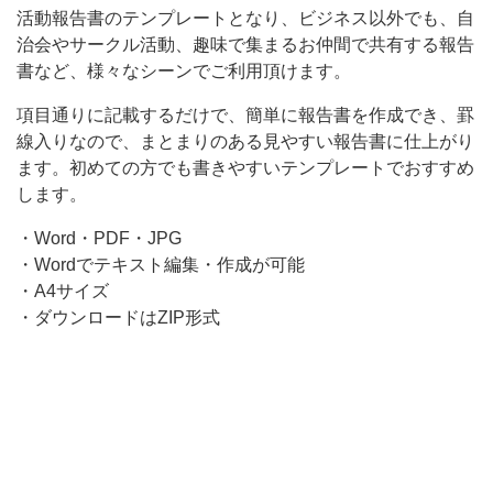
活動報告書のテンプレートとなり、ビジネス以外でも、自
で
治会やサークル活動、趣味で集まるお仲間で共有する報告
も、
書など、様々なシーンでご利用頂けます。
自
項目通りに記載するだけで、簡単に報告書を作成でき、罫
治
線入りなので、まとまりのある見やすい報告書に仕上がり
会
ます。初めての方でも書きやすいテンプレートでおすすめ
や
します。
サ
・Word・PDF・JPG
ー
・Wordでテキスト編集・作成が可能
ク
・A4サイズ
・ダウンロードはZIP形式
ル
活
動、
趣
味