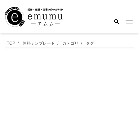
Me
自
TOP
無料テンプレート
カテゴリ
タグ
治
会
や
サ
ー
ク
ル
活
動
な