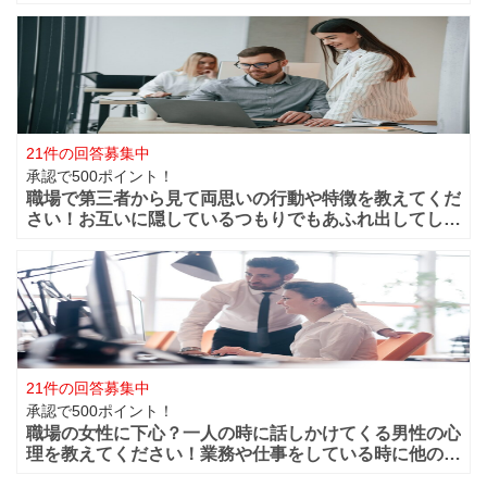
どが職場付近に出来ますよね！？職場が近くだからこそ
仲良く過ごせたけど異動になってしまうと離れてしまい
ます。 男性的には好きな女性がいた場合は
21件の回答募集中
承認で500ポイント！
職場で第三者から見て両思いの行動や特徴を教えてくだ
さい！お互いに隠しているつもりでもあふれ出してしま
う恋心や好きと言う気持ちってありますよね？部下や同
僚・上司から見ても、それって両想いじゃない？って行
動などってありますよね？ 第三者から見て
21件の回答募集中
承認で500ポイント！
職場の女性に下心？一人の時に話しかけてくる男性の心
理を教えてください！業務や仕事をしている時に他の人
がいると話しかけてこないのに一人になると男性から話