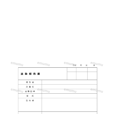
ど、
ジ
ャ
ン
ル
を
問
わ
ず
使
え
る
「活
動
報