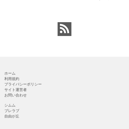
ンロードが出来ます。 町
PDF」フォーマット・テ
内会・自治会向けの回覧
ンプレートとなります。
板の順番表（回すのが簡
回覧板に付ける順番表・
単）かわいいテンプレー
表紙（町内会・クラブの
トとなります。主に自治
お知らせ）に簡単に使え
会や町内会での利用を想
る「Excel・Word・
定し作成されている
PDF」
ホーム
利用規約
プライバシーポリシー
サイト運営者
お問い合わせ
シムム
ブレラブ
自由が丘