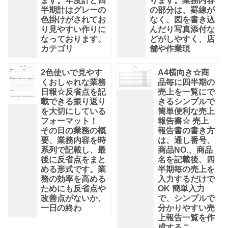
ます。年度計と四
ります。業務内容
半期計はグレーの
の部分は、罫線が
色掛けがされてお
なく、図を書き込
り見やすい作りに
んだり写真添付な
なっております。
どがしやすく、店
カテゴリ
舗や作業現
2色使いで見やす
A4横向き☆商
くおしゃれな業務
品毎に四半期の
日報☆反省点を記
売上を一覧にで
載できる振り返り
きるシンプルで
を大切にしている
簡単便利な売上
フォーマット！
報告書☆ 売上
その日の業務の概
報告書の書き方
要、業務内容を時
は、通し番号、
系列で記載し、最
商品NO.、商品
後に反省点をまと
名を記載後、四
める形式です。業
半期毎の売上を
務の効率を高める
入力するだけで
ためにも反省点や
OK 簡単入力
改善点がないか、
で、シンプルで
一日の終わ
分かりやすい売
上報告一覧を作
成するこ