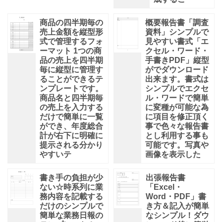
商品の四半期毎の
概要報告書「調査
売上金額を縦型形
資料」シンプルで
式で管理するフォ
見やすい書式「エ
ーマット 1つの商
クセル・ワード・
品の売上を四半期
手書きPDF」縦型
毎に縦型に管理す
がでダウンロード
ることができるテ
出来ます。書式は
ンプレートです。
シンプルでエクセ
商品名と四半期毎
ル・ワードで簡単
の売上を入力する
に変種が可能な為
だけで簡単に一覧
に項目を修正頂く
ができ、年度総合
事で色々な報告書
計が右下に明確に
とし利用する事も
提示される分かり
可能です。写真や
やすいテ
画像を表示した
書き手の負担が少
出張報告書
ない☆時系列に業
「Excel・
務内容を記載する
Word・PDF」書
だけのシンプルで
き方＆記入が簡単
簡単な業務日報の
なシンプル！ダウ