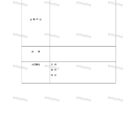
告
書」
の
テ
ン
プ
レ
ー
ト！
活
動
報
告
書
の