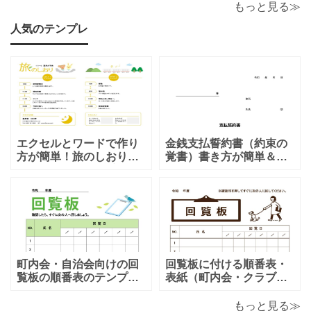
かけてくるのは下心があるからでしょうか？恋愛的に好
もっと見る≫
きだから一人の時を狙って話しかけてくるの
人気のテンプレ
エクセルとワードで作り
金銭支払誓約書（約束の
方が簡単！旅のしおり
覚書）書き方が簡単＆項
「A4・二つ折り」家族旅
目編集可能なエクセルの
行・女子旅・カップルに
テンプレートとなりま
おすすめのテンプレート
す。シンプルな項目にな
となります。温泉旅行や
りますので、利用用途に
家族旅行など様々な用途
より項目や内容を編集し
で、楽しく利用出来る旅
利用する事が可能です。
のしおりの素材となりま
シンプルで簡易的な素材
す。ダウンロード後に簡
となりますので、金銭支
町内会・自治会向けの回
回覧板に付ける順番表・
単に編集出来るエクセ
払誓約書を作成時に用途
覧板の順番表のテンプレ
表紙（町内会・クラブの
ートとなり（回すのが簡
お知らせ）に簡単に使え
単）かわいい素材をダウ
る「Excel・Word・
もっと見る≫