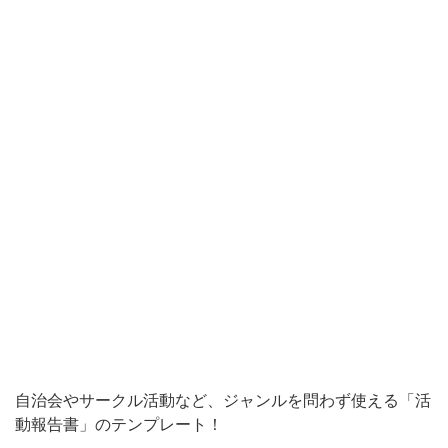
テ
ン
プ
レ
ー
ト
と
な
り、
ビ
ジ
ネ
ス
自治会やサークル活動など、ジャンルを問わず使える「活
以
動報告書」のテンプレート！
外