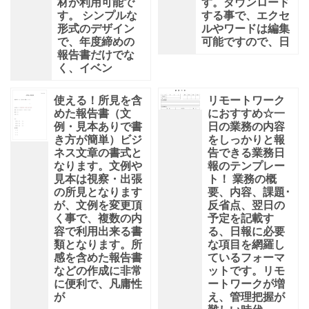
材が利用可能で
す。ダウンロード
す。 シンプルな
する事で、エクセ
形式のデザイン
ルやワードは編集
で、年度締めの
可能ですので、日
報告書だけでな
く、イベン
使える！所見を含
リモートワーク
めた報告書（文
におすすめ☆一
例・見本ありで書
日の業務の内容
き方が簡単）ビジ
をしっかりと報
ネス文章の書式と
告できる業務日
なります。文例や
報のテンプレー
見本は視察・出張
ト！ 業務の概
の所見となります
要、内容、課題･
が、文例を変更頂
反省点、翌日の
く事で、複数の内
予定を記載す
容で利用出来る書
る、日報に必要
類となります。所
な項目を網羅し
感を含めた報告書
ているフォーマ
などの作成に非常
ットです。リモ
に便利で、凡庸性
ートワークが増
が
え、管理把握が