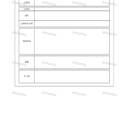
ー
ド
後
に
簡
単
に
エ
ク
セ
ル
や
ワ
ー
ド