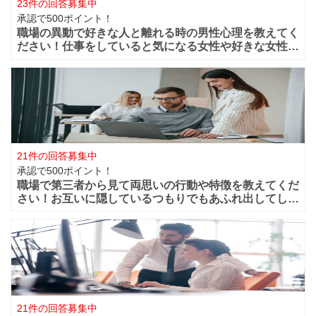
23件の回答募集中
承認で500ポイント！
職場の異動で好きな人と離れる時の男性心理を教えてく
ださい！仕事をしていると気になる女性や好きな女性な
どが職場付近に出来ますよね！？職場が近くだからこそ
仲良く過ごせたけど異動になってしまうと離れてしまい
ます。 男性的には好きな女性がいた場合は
21件の回答募集中
承認で500ポイント！
職場で第三者から見て両思いの行動や特徴を教えてくだ
さい！お互いに隠しているつもりでもあふれ出してしま
う恋心や好きと言う気持ちってありますよね？部下や同
僚・上司から見ても、それって両想いじゃない？って行
動などってありますよね？ 第三者から見て
21件の回答募集中