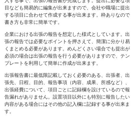
入する事で、出張の報告書が完成します。提出に必要な項
成
目なども簡易的に編集が出来ますので、会社や職場に提出
する項目に合わせて作成する事が出来ます。枠ありなので
し
書き方も非常に簡単です。
ま
す。
企業における出張の報告を想定した様式としています。出
張の報告では必要なポイントを押さえて、簡潔に分かり易
提
くまとめる必要があります。めんどくさい場合でも提出が
出
必須の場合は出張の報告を行う必要がありますので、テン
に
プレートを利用して簡単に作成が出来ます。
必
出張報告書に最低限記載しておく必要のある、出張者、出
張先、日程、目的、報告事項（内容、成果、所感など）、
出張経費について、項目ごとに記録欄を設けているので報
告漏れがありません。設置項目以外にも特別に報告したい
内容がある場合にはその他の記入欄に記録する事が出来ま
す。