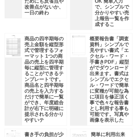
ためにも反省点や
OK 簡単入力
改善点がないか、
で、シンプルで
一日の終わ
分かりやすい売
上報告一覧を作
成するこ
商品の四半期毎の
概要報告書「調査
売上金額を縦型形
資料」シンプルで
式で管理するフォ
見やすい書式「エ
ーマット 1つの商
クセル・ワード・
品の売上を四半期
手書きPDF」縦型
毎に縦型に管理す
がでダウンロード
ることができるテ
出来ます。書式は
ンプレートです。
シンプルでエクセ
商品名と四半期毎
ル・ワードで簡単
の売上を入力する
に変種が可能な為
だけで簡単に一覧
に項目を修正頂く
ができ、年度総合
事で色々な報告書
計が右下に明確に
とし利用する事も
提示される分かり
可能です。写真や
やすいテ
画像を表示した
書き手の負担が少
簡単に利用出来