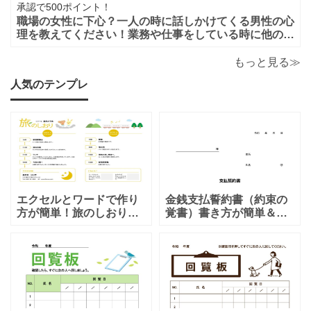
承認で500ポイント！
職場の女性に下心？一人の時に話しかけてくる男性の心
理を教えてください！業務や仕事をしている時に他の人
がいると話しかけてこないのに一人になると男性から話
かけてくるのは下心があるからでしょうか？恋愛的に好
もっと見る≫
きだから一人の時を狙って話しかけてくるの
人気のテンプレ
エクセルとワードで作り
金銭支払誓約書（約束の
方が簡単！旅のしおり
覚書）書き方が簡単＆項
「A4・二つ折り」家族旅
目編集可能なエクセルの
行・女子旅・カップルに
テンプレートとなりま
おすすめのテンプレート
す。シンプルな項目にな
となります。温泉旅行や
りますので、利用用途に
家族旅行など様々な用途
より項目や内容を編集し
で、楽しく利用出来る旅
利用する事が可能です。
のしおりの素材となりま
シンプルで簡易的な素材