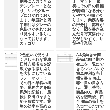
期毎に入力できる
ォーマット！ 最
テンプレートとな
初にその日の目標
り、3つのグルー
が明確になる分か
プに分かれており
りやすい項目があ
ます。年度計と四
ります。業務内容
半期計はグレーの
の部分は、罫線が
色掛けがされてお
なく、図を書き込
り見やすい作りに
んだり写真添付な
なっております。
どがしやすく、店
カテゴリ
舗や作業現
2色使いで見やす
A4横向き☆商
くおしゃれな業務
品毎に四半期の
日報☆反省点を記
売上を一覧にで
載できる振り返り
きるシンプルで
を大切にしている
簡単便利な売上
フォーマット！
報告書☆ 売上
その日の業務の概
報告書の書き方
要、業務内容を時
は、通し番号、
系列で記載し、最
商品NO.、商品
後に反省点をまと
名を記載後、四
める形式です。業
半期毎の売上を
務の効率を高める
入力するだけで