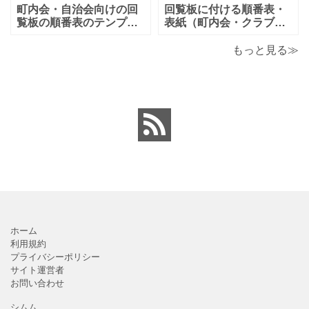
す。ダウンロード後に簡
となりますので、金銭支
町内会・自治会向けの回
回覧板に付ける順番表・
単に編集出来るエクセ
払誓約書を作成時に用途
覧板の順番表のテンプレ
表紙（町内会・クラブの
ートとなり（回すのが簡
お知らせ）に簡単に使え
単）かわいい素材をダウ
る「Excel・Word・
もっと見る≫
ンロードが出来ます。 町
PDF」フォーマット・テ
内会・自治会向けの回覧
ンプレートとなります。
板の順番表（回すのが簡
回覧板に付ける順番表・
単）かわいいテンプレー
表紙（町内会・クラブの
トとなります。主に自治
お知らせ）に簡単に使え
会や町内会での利用を想
る「Excel・Word・
定し作成されている
PDF」
ホーム
利用規約
プライバシーポリシー
サイト運営者
お問い合わせ
シムム