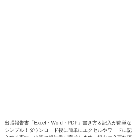
に
記
入
す
る
事
で、
出
張
の
報
告
書
出張報告書「Excel・Word・PDF」書き方＆記入が簡単な
が
シンプル！ダウンロード後に簡単にエクセルやワードに記
完