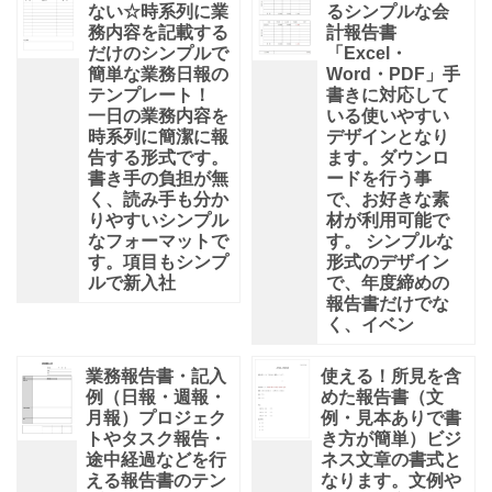
ない☆時系列に業
るシンプルな会
務内容を記載する
計報告書
だけのシンプルで
「Excel・
簡単な業務日報の
Word・PDF」手
テンプレート！
書きに対応して
一日の業務内容を
いる使いやすい
時系列に簡潔に報
デザインとなり
告する形式です。
ます。ダウンロ
書き手の負担が無
ードを行う事
く、読み手も分か
で、お好きな素
りやすいシンプル
材が利用可能で
なフォーマットで
す。 シンプルな
す。項目もシンプ
形式のデザイン
ルで新入社
で、年度締めの
報告書だけでな
く、イベン
業務報告書・記入
使える！所見を含
例（日報・週報・
めた報告書（文
月報）プロジェク
例・見本ありで書
トやタスク報告・
き方が簡単）ビジ
途中経過などを行
ネス文章の書式と
える報告書のテン
なります。文例や