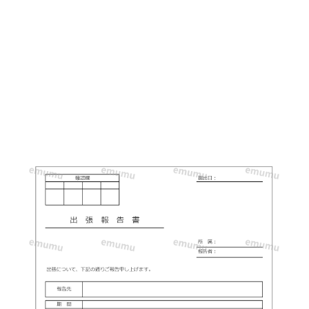
＆
記
入
が
簡
単
な
シ
ン
プ
ル！
ダ
ウ
ン
ロ