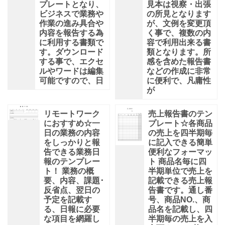
プレートとなり、
見本は視察・出張
ビジネスで業務や
の所見となります
作業の進み具合や
が、文例を変更頂
内容を報告する為
く事で、複数の内
に利用する書類で
容で利用出来る書
す。ダウンロード
類となります。所
する事で、エクセ
感を含めた報告書
ルやワードは編集
などの作成に非常
可能ですので、日
に便利で、凡庸性
が
リモートワーク
売上報告書のテン
におすすめ☆一
プレート☆各商品
日の業務の内容
の売上を四半期毎
をしっかりと報
に記入できる簡単
告できる業務日
便利なフォーマッ
報のテンプレー
ト 商品名毎に四
ト！ 業務の概
半期単位で売上を
要、内容、課題･
記載できる売上報
反省点、翌日の
告書です。通し番
予定を記載す
号、商品NO.、商
る、日報に必要
品名を記載し、四
な項目を網羅し
半期毎の売上を入