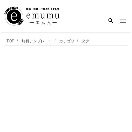
Me
出
TOP
無料テンプレート
カテゴリ
タグ
張
報
告
書
「Excel・
Word・
PDF」
書
き
方