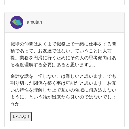
に
欲
し
が
amutan
る
わ
け
で
職
職場の仲間はあくまで職務上で一緒に仕事をする間
も
場
柄であって、お友達ではない、ていうことは大前
な
の
提。業務を円滑に行うためにその人の思考傾向はあ
仲
る程度理解する必要はあると思いますよ。
間
は
あ
余計な話を一切しない、は難しいと思います。でも
く
割り切った関係を築く事は可能だと思います。お互
ま
いの特性を理解した上で互いの領域に踏み込まない
で
ように、という話が出来たら良いのではないでしょ
職
務
うか。
上
で
いいね
1
一
緒