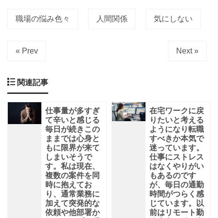
に
仕
職場の悩み色々
人間関係
気にしない
事
を
す
る
« Prev
Next »
間
柄
で
関連記事
仕事量が多すぎ
在宅ワークに戻
て辛いと感じる
りたいと考える
毎日が続きこの
ようになり転職
ままでは心身と
すべきか本気で
もに限界が来て
迷っています。
しまいそうで
仕事にストレス
す。私は現在、
はなくやりがい
複数の案件を同
もあるのです
時に抱えてお
が、毎日の通勤
り、通常業務に
時間がつらく感
加えて突発的な
じています。以
依頼や他部署か
前はリモート勤