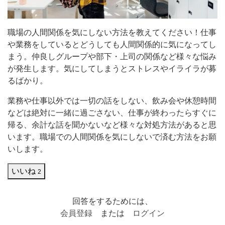
な
い
職場の人間関係を気にしない方法を教えてください！仕事
方
や業務をしているとどうしても人間関係的に気になってし
法
まう。仲良しグループや部下・上司の関係など様々な悩み
を
が発生します。気にしてしまうとストレスやイライラが募
るばかり。
教
え
業務や仕事以外では一切の話をしない、飲み会や休憩時間
などは絶対に一緒に過ごさない、仕事が終わったらすぐに
て
帰る、余計な話を聞かないなど様々な対処方法があると思
く
います。職場での人間関係を気にしないで済む方法をお願
だ
いします。
さ
いいね
2
い！
仕
回答をするためには、
事
会員登録
または
ログイン
や