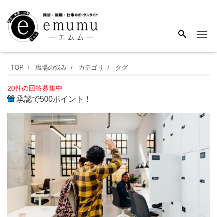
Me
職
TOP
職場の悩み
カテゴリ
タグ
場
20件の回答募集中
の
承認で500ポイント！
人
間
関
係
を
気
に
し