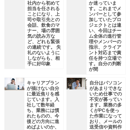
社内から初めて
か迷っていま
担当を任される
す。これまでメ
ことになり、上
ンバーとして参
司や取引先との
加していたプロ
会話、飲食のマ
ジェクトとは違
ナー、場の雰囲
い、今回はチー
気の読み方な
ム全体の進行管
ど、どれも緊張
理やメンバーの
の連続です。 失
指示、クライア
礼のないように
ント対応まで責
しながらも、相
任を持つ立場で
手に好印象
す。自分の判断
が間
キャリアプラン
自分はパソコン
が描けない自分
があまりできな
に最近焦りを感
いため仕事での
じています。入
不安が募ってい
社して数年経
ます。業務の多
ち、業務には慣
くがPCを使っ
れたものの、今
た作業になって
後どの方向に進
おり、メールの
めばよいのか、
送受信や資料作