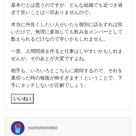
か
ラ
基本だとは思うのですが、どんな組織でも近づき過
ン
ぎて良いことは一切ありませんので。
チ
や
本当に仲良くしたい人がいたら個別に話をすれば良
雑
いだけで、無理に参加しても飲み会メンバーとして
談
数えられるだけなので辛いかもしれません。
、
仕
事
一度、人間関係を作ると仕事はしやすいかもしれま
終
せんが、そのあとが大変ですよね。
わ
り
相手も、いろいろとこちらに期待するので、それを
の
裏切った時の報復が怖すぎます！ということで、下
飲
手にタッチしないが正解でしょう。
み
会
と
いいね
1
か
そ
sumomoneko