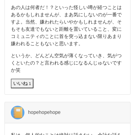
て
い
い
あの人は何者だ！？といった怪しい噂が経つことは
る
あるかもしれませんが、まあ気にしないのが一番で
、
すよ。当然、嫌われたらいやかもしれませんが、そ
コ
もそも友達でもないと距離を置いていること、変に
ミ
ュ
コミュニティのことに首を突っ込まない限りあまり
ニ
嫌われることもないと思います。
テ
ィ
というか、どんどん空気が薄くなっていき、気がつ
が
くといたの？と言われる感じになるんじゅないです
忙
し
か笑
い
、
いいね
1
そ
ん
な
hopehopehope
私