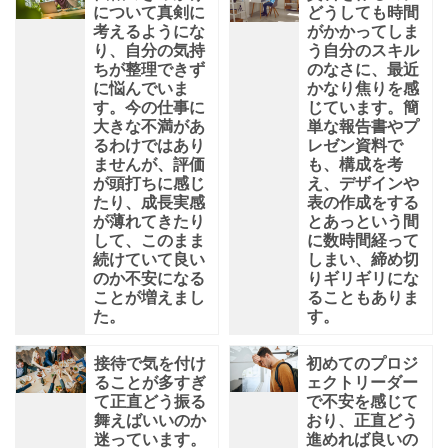
について真剣に
どうしても時間
考えるようにな
がかかってしま
り、自分の気持
う自分のスキル
ちが整理できず
のなさに、最近
に悩んでいま
かなり焦りを感
す。今の仕事に
じています。簡
大きな不満があ
単な報告書やプ
るわけではあり
レゼン資料で
ませんが、評価
も、構成を考
が頭打ちに感じ
え、デザインや
たり、成長実感
表の作成をする
が薄れてきたり
とあっという間
して、このまま
に数時間経って
続けていて良い
しまい、締め切
のか不安になる
りギリギリにな
ことが増えまし
ることもありま
た。
す。
接待で気を付け
初めてのプロジ
ることが多すぎ
ェクトリーダー
て正直どう振る
で不安を感じて
舞えばいいのか
おり、正直どう
迷っています。
進めれば良いの