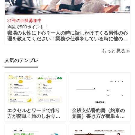
21件の回答募集中
承認で500ポイント！
職場の女性に下心？一人の時に話しかけてくる男性の心
理を教えてください！業務や仕事をしている時に他の人
がいると話しかけてこないのに一人になると男性から話
かけてくるのは下心があるからでしょうか？恋愛的に好
もっと見る≫
きだから一人の時を狙って話しかけてくるの
人気のテンプレ
エクセルとワードで作り
金銭支払誓約書（約束の
方が簡単！旅のしおり
覚書）書き方が簡単＆項
「A4・二つ折り」家族旅
目編集可能なエクセルの
行・女子旅・カップルに
テンプレートとなりま
おすすめのテンプレート
す。シンプルな項目にな