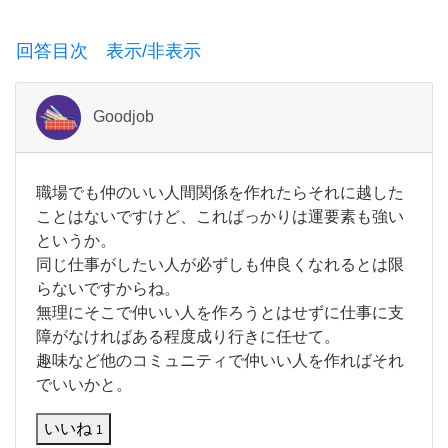
業
務
回答目次 表示/非表示
を
し
Goodjob
て
い
職
職場でも仲のいい人間関係を作れたらそれに越した
る
場
ことはないですけど、こればっかりは運要素も強い
と
で
というか。
も
ど
同じ仕事がしたい人が必ずしも仲良くなれるとは限
仲
の
う
らないですからね。
い
無理にそこで仲いい人を作ろうとはせずに仕事に支
し
い
障がなければある程度成り行きに任せて。
人
て
趣味など他のコミュニティで仲いい人を作ればそれ
間
も
関
でいいかと。
係
人
を
いいね
1
作
間