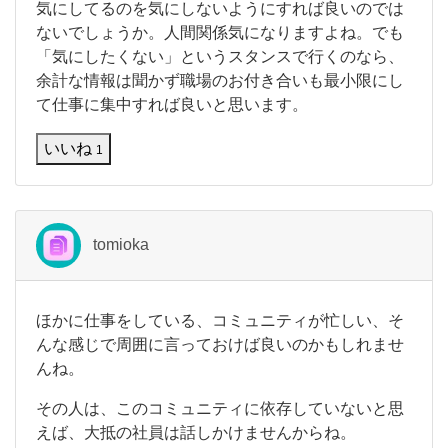
様々
で
気
気にしてるのを気にしないようにすれば良いのでは
な
す
に
ないでしょうか。人間関係気になりますよね。でも
。
し
悩
「気にしたくない」というスタンスで行くのなら、
こ
て
余計な情報は聞かず職場のお付き合いも最小限にし
る
み
の
て仕事に集中すれば良いと思います。
が
を
気
発
いいね
1
に
し
な
い
よ
tomioka
う
に
す
れ
ほ
ほかに仕事をしている、コミュニティが忙しい、そ
ば
か
んな感じで周囲に言っておけば良いのかもしれませ
良
に
い
んね。
仕
の
事
で
その人は、このコミュニティに依存していないと思
を
は
し
えば、大抵の社員は話しかけませんからね。
な