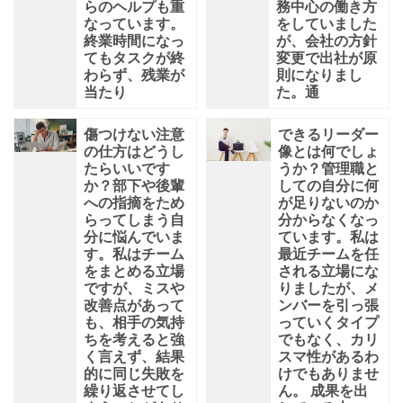
らのヘルプも重
務中心の働き方
なっています。
をしていました
終業時間になっ
が、会社の方針
てもタスクが終
変更で出社が原
わらず、残業が
則になりまし
当たり
た。通
傷つけない注意
できるリーダー
の仕方はどうし
像とは何でしょ
たらいいです
うか？管理職と
か？部下や後輩
しての自分に何
への指摘をため
が足りないのか
らってしまう自
分からなくなっ
分に悩んでいま
ています。私は
す。私はチーム
最近チームを任
をまとめる立場
される立場にな
ですが、ミスや
りましたが、メ
改善点があって
ンバーを引っ張
も、相手の気持
っていくタイプ
ちを考えると強
でもなく、カリ
く言えず、結果
スマ性があるわ
的に同じ失敗を
けでもありませ
繰り返させてし
ん。 成果を出