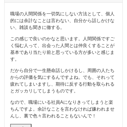
職
職場の人間関係を一切気にしない方法として、個人
場
的には余計なことは言わない、自分から話しかけな
の
い、雑談も聞きに徹する。
人
間
この感じで良いのかなと思います。人間関係ですご
関
係
く悩む人って、出会った人間とは仲良くすることが
を
基本であり当たり前と思っている方が多いと感じま
一
す。
切
気
だから自分で一生懸命話しかけるし、周囲の人たち
に
からの評価を気にするんですよね。でも、それって
し
な
疲れてしまいますし、期待に反する行動を取られる
い
とガッカリしてしまうものです。
方
法
なので、職場にいる社員Aになりきってしまうと楽
と
ちんですよ。余計なことを言わなければ嫌われませ
し
て
んし、裏で色々言われることもないんで！
、
個