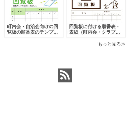
となります。温泉旅行や
りますので、利用用途に
家族旅行など様々な用途
より項目や内容を編集し
で、楽しく利用出来る旅
利用する事が可能です。
のしおりの素材となりま
シンプルで簡易的な素材
す。ダウンロード後に簡
となりますので、金銭支
町内会・自治会向けの回
回覧板に付ける順番表・
単に編集出来るエクセ
払誓約書を作成時に用途
覧板の順番表のテンプレ
表紙（町内会・クラブの
ートとなり（回すのが簡
お知らせ）に簡単に使え
単）かわいい素材をダウ
る「Excel・Word・
もっと見る≫
ンロードが出来ます。 町
PDF」フォーマット・テ
内会・自治会向けの回覧
ンプレートとなります。
板の順番表（回すのが簡
回覧板に付ける順番表・
単）かわいいテンプレー
表紙（町内会・クラブの
トとなります。主に自治
お知らせ）に簡単に使え
会や町内会での利用を想
る「Excel・Word・
定し作成されている
PDF」
ホーム
利用規約