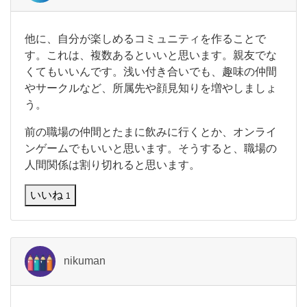
職
グ
場
は
ル
他
他に、自分が楽しめるコミュニティを作ることで
仕
に
す。これは、複数あるといいと思います。親友でな
ー
事
、
を
くてもいいんです。浅い付き合いでも、趣味の仲間
自
プ
す
やサークルなど、所属先や顔見知りを増やしましょ
分
る
や
が
う。
場
楽
部
し
前の職場の仲間とたまに飲みに行くとか、オンライ
下・
め
ンゲームでもいいと思います。そうすると、職場の
る
上
人間関係は割り切れると思います。
コ
司
ミ
ュ
いいね
1
の
ニ
テ
関
ィ
係
を
作
nikuman
な
る
ど
こ
と