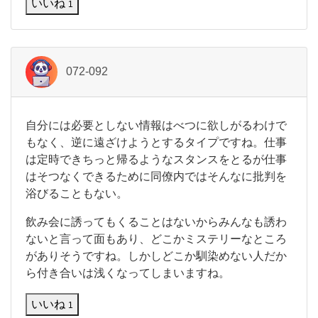
いいね
1
人
的
に
072-092
自
自分には必要としない情報はべつに欲しがるわけで
分
もなく、逆に遠ざけようとするタイプですね。仕事
に
は定時できちっと帰るようなスタンスをとるが仕事
は
はそつなくできるために同僚内ではそんなに批判を
必
要
浴びることもない。
と
し
飲み会に誘ってもくることはないからみんなも誘わ
な
ないと言って面もあり、どこかミステリーなところ
い
がありそうですね。しかしどこか馴染めない人だか
情
報
ら付き合いは浅くなってしまいますね。
は
べ
いいね
1
つ