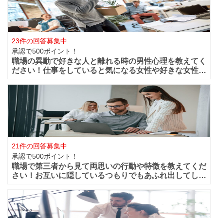
23件の回答募集中
承認で500ポイント！
職場の異動で好きな人と離れる時の男性心理を教えてく
ださい！仕事をしていると気になる女性や好きな女性な
どが職場付近に出来ますよね！？職場が近くだからこそ
仲良く過ごせたけど異動になってしまうと離れてしまい
ます。 男性的には好きな女性がいた場合は
21件の回答募集中
承認で500ポイント！
職場で第三者から見て両思いの行動や特徴を教えてくだ
さい！お互いに隠しているつもりでもあふれ出してしま
う恋心や好きと言う気持ちってありますよね？部下や同
僚・上司から見ても、それって両想いじゃない？って行
動などってありますよね？ 第三者から見て