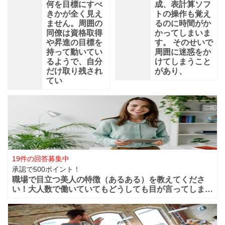
何を目標にすべ
成、表計算ソフ
きかが全く見え
トの操作も覚え
ません。周囲の
るのに時間がか
同僚は資格取得
かってしまいま
や昇進の目標を
す。 そのせいで
持って動いてい
周囲に迷惑をか
るようで、自分
けてしまうこと
だけ取り残され
があり、
てい
19件の回答募集中
承認で500ポイント！
職場で目立つ美人の特徴（あるある）を教えてくださ
い！大人数で働いていてもどうしても目が言ってしまう
華やかな美人っていますよね？周りからどうしても目立
ってしまうような美人は職場ではどの様な行動や特徴が
あるのでしょうか？ファッションセンスが良い