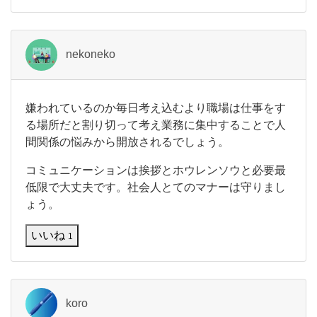
れ
関
た
ら
係
そ
nekoneko
的
れ
に
に
越
気
し
嫌
嫌われているのか毎日考え込むより職場は仕事をす
た
わ
に
る場所だと割り切って考え業務に集中することで人
こ
れ
と
な
間関係の悩みから開放されるでしょう。
て
い
っ
コミュニケーションは挨拶とホウレンソウと必要最
る
て
の
低限で大丈夫です。社会人とてのマナーは守りまし
か
ょう。
し
毎
ま
日
いいね
1
考
う。
え
込
仲
む
良
よ
koro
り
し