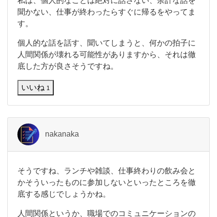
私は、個人的なことは絶対に話さない、余計な話を
は
聞かない、仕事が終わったらすぐに帰るをやってま
、
す。
個
人
個人的な話を話す、聞いてしまうと、何かの拍子に
的
な
人間関係が壊れる可能性がありますから、それは徹
こ
底した方が良さそうですね。
と
は
いいね
1
絶
対
に
話
さ
nakanaka
な
い
、
余
そ
そうですね、ランチや雑談、仕事終わりの飲み会と
計
う
かそういったものに参加しないといったところを徹
な
で
話
底する感じでしょうかね。
す
を
ね
聞
人間関係というか、職場でのコミュニケーションの
、