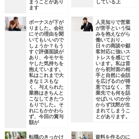
まうことがあり
している上
ます
ボーナスが下が
人見知りで営業
りました。会社
が苦手という悩
にその理由を聞
みを抱えながら
いてもいいので
働いており、
しょうか？もう
日々の商談や顧
すぐ評価面談が
客対応に強いス
あり、今モヤモ
トレスを感じて
ヤした気持ちを
います。私は昔
抱えています。
から初対面の相
私はこれまで大
手と自然に会話
きなミスもな
を広げるのが得
く、与えられた
意ではなく、営
業務はきちんと
業先でも何を話
こなしてきたつ
せばいいのか分
もりでした。そ
からず沈黙が生
れにもかかわら
まれてしまうこ
ず、今回の賞与
とがあります。
額が
転職のきっかけ
資料を作るのに