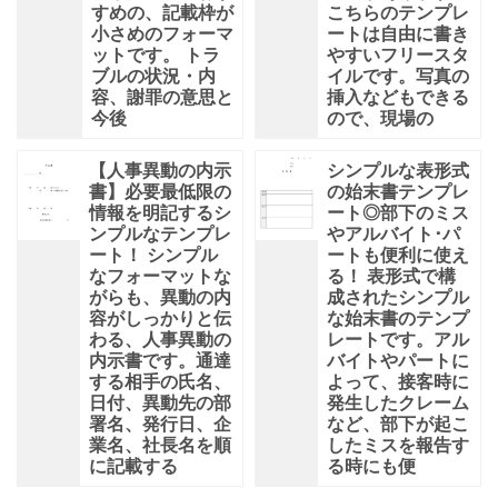
すめの、記載枠が
こちらのテンプレ
小さめのフォーマ
ートは自由に書き
ットです。 トラ
やすいフリースタ
ブルの状況・内
イルです。写真の
容、謝罪の意思と
挿入などもできる
今後
ので、現場の
【人事異動の内示
シンプルな表形式
書】必要最低限の
の始末書テンプレ
情報を明記するシ
ート◎部下のミス
ンプルなテンプレ
やアルバイト･パ
ート！ シンプル
ートも便利に使え
なフォーマットな
る！ 表形式で構
がらも、異動の内
成されたシンプル
容がしっかりと伝
な始末書のテンプ
わる、人事異動の
レートです。アル
内示書です。通達
バイトやパートに
する相手の氏名、
よって、接客時に
日付、異動先の部
発生したクレーム
署名、発行日、企
など、部下が起こ
業名、社長名を順
したミスを報告す
に記載する
る時にも便