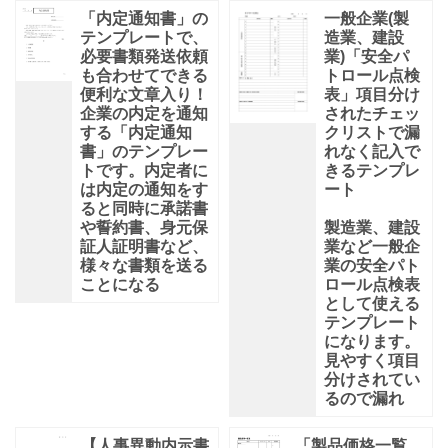
「内定通知書」の
一般企業(製
テンプレートで、
造業、建設
必要書類発送依頼
業)「安全パ
も合わせてできる
トロール点検
便利な文章入り！
表」項目分け
企業の内定を通知
されたチェッ
する「内定通知
クリストで漏
書」のテンプレー
れなく記入で
トです。内定者に
きるテンプレ
は内定の通知をす
ート
ると同時に承諾書
や誓約書、身元保
製造業、建設
証人証明書など、
業など一般企
様々な書類を送る
業の安全パト
ことになる
ロール点検表
として使える
テンプレート
になります。
見やすく項目
分けされてい
るので漏れ
【人事異動内示書
「製品価格一覧