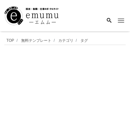
Me
社
TOP
無料テンプレート
カテゴリ
タグ
内
便
「Excel・
Word・
PDF」
送
付
状・
回
覧