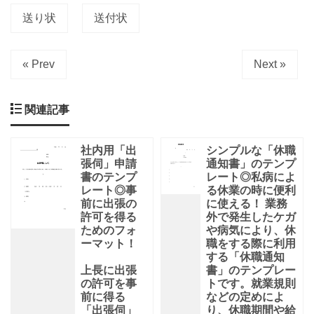
送り状
送付状
« Prev
Next »
関連記事
社内用「出
シンプルな「休職
張伺」申請
通知書」のテンプ
書のテンプ
レート◎私病によ
レート◎事
る休業の時に便利
前に出張の
に使える！ 業務
許可を得る
外で発生したケガ
ためのフォ
や病気により、休
ーマット！
職をする際に利用
する「休職通知
上長に出張
書」のテンプレー
の許可を事
トです。就業規則
前に得る
などの定めによ
「出張伺」
り、休職期間や給