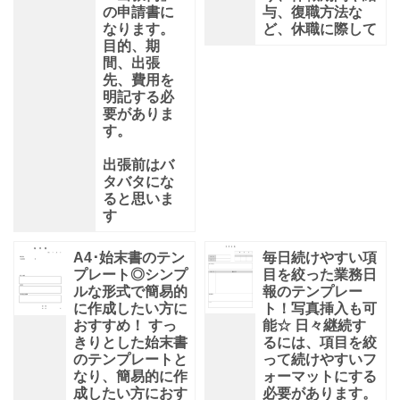
の申請書に
与、復職方法な
なります。
ど、休職に際して
目的、期
間、出張
先、費用を
明記する必
要がありま
す。
出張前はバ
タバタにな
ると思いま
す
A4･始末書のテン
毎日続けやすい項
プレート◎シンプ
目を絞った業務日
ルな形式で簡易的
報のテンプレー
に作成したい方に
ト！写真挿入も可
おすすめ！ すっ
能☆ 日々継続す
きりとした始末書
るには、項目を絞
のテンプレートと
って続けやすいフ
なり、簡易的に作
ォーマットにする
成したい方におす
必要があります。