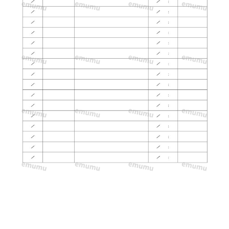
プ
レ
ー
ト
と
な
り
ま
す。
ダ
ウ
ン
ロ
ー
ド