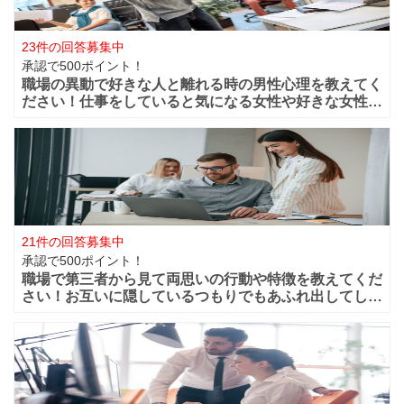
23件の回答募集中
承認で500ポイント！
職場の異動で好きな人と離れる時の男性心理を教えてく
ださい！仕事をしていると気になる女性や好きな女性な
どが職場付近に出来ますよね！？職場が近くだからこそ
仲良く過ごせたけど異動になってしまうと離れてしまい
ます。 男性的には好きな女性がいた場合は
21件の回答募集中
承認で500ポイント！
職場で第三者から見て両思いの行動や特徴を教えてくだ
さい！お互いに隠しているつもりでもあふれ出してしま
う恋心や好きと言う気持ちってありますよね？部下や同
僚・上司から見ても、それって両想いじゃない？って行
動などってありますよね？ 第三者から見て