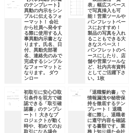
のテンプレート】
表」幅広スペース
異動の内示をシン
で写真挿入も可
プルに伝えるフォ
能！営業ツールや
ーマット！ 会社
パンフレットベー
から社員へ発令す
スにおすすめ！
る際に使用する人
製品の写真を入れ
事異動内示書とな
ることもできる大
ります。氏名、日
きなスペース！
付、異動先部署
パンフレットのベ
名、連絡先のみで
ースにしたり、店
完成するシンプル
舗や営業ツールな
なフォーマットと
ど、社内共有資料
なります。 ダウ
としてご活躍下さ
ンロー
い。1枚
初取引に安心◎取
「退職誓約書」で
引条件を双方で確
情報漏洩や秘密保
認できる「取引確
持を徹底するテン
認書」のテンプレ
プレート！ 退職
ート！ 大きなプ
者に際し、退職者
ロジェクトが動く
に遵守内容を確認
時や、初めてのお
する書類です。業
取引になる場合
務上知り得た会社