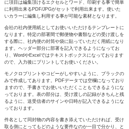
に項目は編集頂けるエクセルとワード、印刷する事で簡単
ワ
に利用出来るPDF/JPGがセットで利用出来ます。使いた
ー
いカラーに編集し利用する事が可能な素材となります。
ド、
会社の社内便用紙としてお使いいただけるテンプレートに
印
なります。特定の部署間で郵便物や書類などの受け渡しを
刷
する際に、社内便の封筒や袋に貼っていただく用紙になり
ます。ヘッダー部分に部署を記入できるようになってお
す
り、WordやExcelではテキストボックスになっております
る
ので、入力後にプリントしてお使いください。
事
モノクロプリントやコピーがしやすいように、ブラックの
みで作成してあります。PDFデータでは空欄になっており
ますので、手書きでお使いいただくこともできるようにな
っております。表の部分は、受け渡しの記録がきちんと残
るように、送受信者のサインや日時が記入できるようにな
っております。
件名として同封物の内容を書き添えていただければ、受け
取る側にとってもどのような要件なのか一目で分かり、と