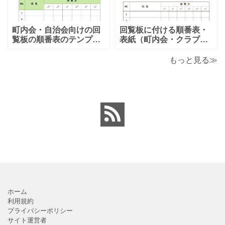
で、楽しく利用出来る旅
利用する事が可能です。
のしおりの素材となりま
シンプルで簡易的な素材
す。ダウンロード後に簡
となりますので、金銭支
町内会・自治会向けの回
回覧板に付ける順番表・
単に編集出来るエクセ
払誓約書を作成時に用途
覧板の順番表のテンプレ
表紙（町内会・クラブの
ートとなり（回すのが簡
お知らせ）に簡単に使え
単）かわいい素材をダウ
る「Excel・Word・
もっと見る≫
ンロードが出来ます。 町
PDF」フォーマット・テ
内会・自治会向けの回覧
ンプレートとなります。
板の順番表（回すのが簡
回覧板に付ける順番表・
単）かわいいテンプレー
表紙（町内会・クラブの
トとなります。主に自治
お知らせ）に簡単に使え
会や町内会での利用を想
る「Excel・Word・
定し作成されている
PDF」
ホーム
利用規約
プライバシーポリシー
サイト運営者