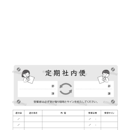
表
の
か
わ
い
い
イ
ラ
ス
ト
入
り
の
テ
ン