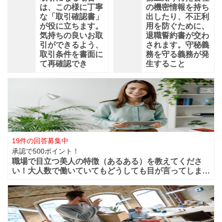
は、この様に丁寧
の機密情報を持ち
な「取引確認書」
出したり、不正利
が役に立ちます。
用を防ぐために、
気持ちの良いお取
退職誓約書が交わ
引ができるよう、
されます。守秘義
取引条件を書面に
務を守る義務が発
て再確認でき
生すること
19件の回答募集中
承認で500ポイント！
職場で目立つ美人の特徴（あるある）を教えてくださ
い！大人数で働いていてもどうしても目が言ってしまう
華やかな美人っていますよね？周りからどうしても目立
ってしまうような美人は職場ではどの様な行動や特徴が
あるのでしょうか？ファッションセンスが良い