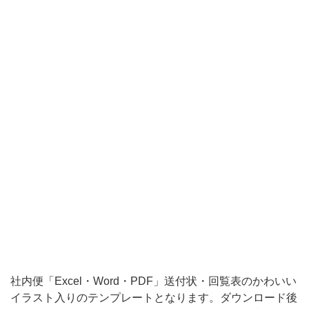
後
に
項
目
は
編
集
頂
け
る
エ
ク
セ
社内便「Excel・Word・PDF」送付状・回覧表のかわいい
ル
イラスト入りのテンプレートとなります。ダウンロード後
と