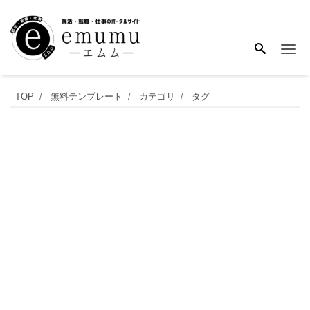
Me
シ
TOP
無料テンプレート
カテゴリ
タグ
ン
プ
ル
な
内
訳
明
細
書
の