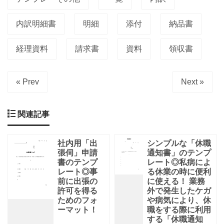
内訳明細書
明細
添付
納品書
経理資料
請求書
資料
領収書
« Prev
Next »
関連記事
社内用「出
シンプルな「休職
張伺」申請
通知書」のテンプ
書のテンプ
レート◎私病によ
レート◎事
る休業の時に便利
前に出張の
に使える！ 業務
許可を得る
外で発生したケガ
ためのフォ
や病気により、休
ーマット！
職をする際に利用
する「休職通知