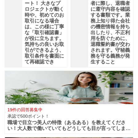
ート！ 大きなプ
者に際し、退職者
ロジェクトが動く
に遵守内容を確認
時や、初めてのお
する書類です。業
取引になる場合
務上知り得た会社
は、この様に丁寧
の機密情報を持ち
な「取引確認書」
出したり、不正利
が役に立ちます。
用を防ぐために、
気持ちの良いお取
退職誓約書が交わ
引ができるよう、
されます。守秘義
取引条件を書面に
務を守る義務が発
て再確認でき
生すること
19件の回答募集中
承認で500ポイント！
職場で目立つ美人の特徴（あるある）を教えてくださ
い！大人数で働いていてもどうしても目が言ってしまう
華やかな美人っていますよね？周りからどうしても目立