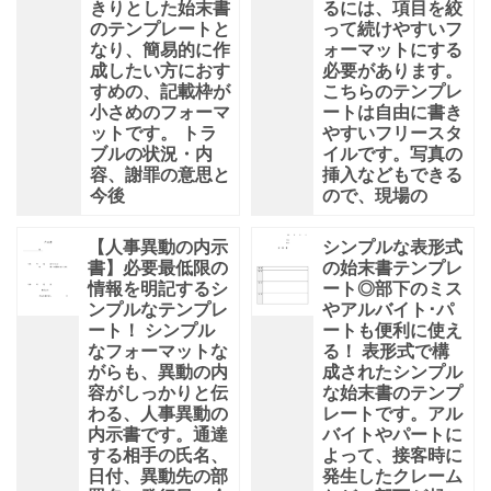
きりとした始末書
るには、項目を絞
のテンプレートと
って続けやすいフ
なり、簡易的に作
ォーマットにする
成したい方におす
必要があります。
すめの、記載枠が
こちらのテンプレ
小さめのフォーマ
ートは自由に書き
ットです。 トラ
やすいフリースタ
ブルの状況・内
イルです。写真の
容、謝罪の意思と
挿入などもできる
今後
ので、現場の
【人事異動の内示
シンプルな表形式
書】必要最低限の
の始末書テンプレ
情報を明記するシ
ート◎部下のミス
ンプルなテンプレ
やアルバイト･パ
ート！ シンプル
ートも便利に使え
なフォーマットな
る！ 表形式で構
がらも、異動の内
成されたシンプル
容がしっかりと伝
な始末書のテンプ
わる、人事異動の
レートです。アル
内示書です。通達
バイトやパートに
する相手の氏名、
よって、接客時に
日付、異動先の部
発生したクレーム