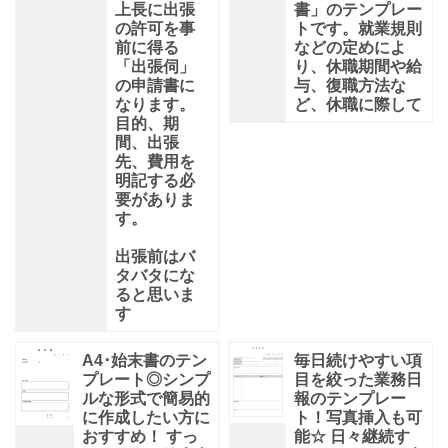
上長に出張
書」のテンプレー
の許可を事
トです。就業規則
前に得る
などの定めによ
「出張伺」
り、休職期間や給
の申請書に
与、復職方法な
なります。
ど、休職に際して
目的、期
間、出張
先、費用を
明記する必
要がありま
す。
出張前はバ
タバタにな
ると思いま
す
A4･始末書のテン
毎日続けやすい項
プレート◎シンプ
目を絞った業務日
ルな形式で簡易的
報のテンプレー
に作成したい方に
ト！写真挿入も可
おすすめ！ すっ
能☆ 日々継続す