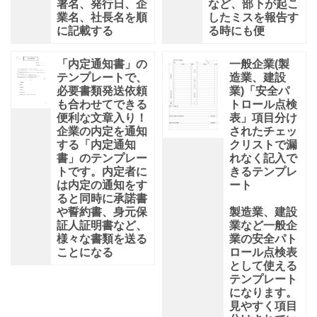
署名、発行日、企
など、部下が起こ
業名、社長名を順
したミスを報告す
に記載する
る時にも便
「内定通知書」の
一般企業(製
テンプレートで、
造業、建設
必要書類発送依頼
業)「安全パ
も合わせてできる
トロール点検
便利な文章入り！
表」項目分け
企業の内定を通知
されたチェッ
する「内定通知
クリストで漏
書」のテンプレー
れなく記入で
トです。内定者に
きるテンプレ
は内定の通知をす
ート
ると同時に承諾書
や誓約書、身元保
製造業、建設
証人証明書など、
業など一般企
様々な書類を送る
業の安全パト
ことになる
ロール点検表
として使える
テンプレート
になります。
見やすく項目