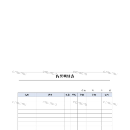
テ
ン
プ
レ
ー
ト
◎
請
求
書
や
納
品
書
の