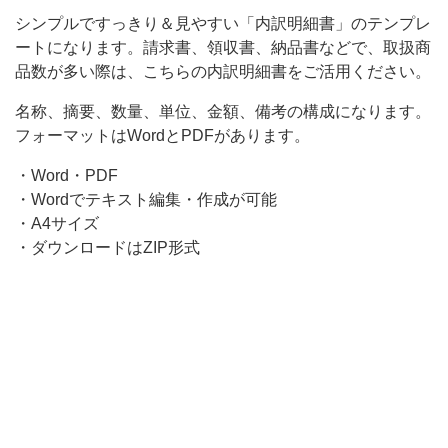
ン
シンプルですっきり＆見やすい「内訳明細書」のテンプレ
ートになります。請求書、領収書、納品書などで、取扱商
プ
品数が多い際は、こちらの内訳明細書をご活用ください。
レ
名称、摘要、数量、単位、金額、備考の構成になります。
ー
フォーマットはWordとPDFがあります。
ト
に
・Word・PDF
・Wordでテキスト編集・作成が可能
な
・A4サイズ
り
・ダウンロードはZIP形式
ま
す。
請
求
書、
領