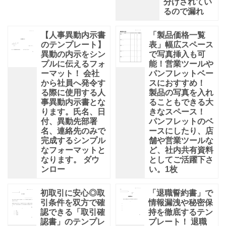
分けされてい
るので漏れ
【人事異動内示書
「製品価格一覧
のテンプレート】
表」幅広スペース
異動の内示をシン
で写真挿入も可
プルに伝えるフォ
能！営業ツールや
ーマット！ 会社
パンフレットベー
から社員へ発令す
スにおすすめ！
る際に使用する人
製品の写真を入れ
事異動内示書とな
ることもできる大
ります。氏名、日
きなスペース！
付、異動先部署
パンフレットのベ
名、連絡先のみで
ースにしたり、店
完成するシンプル
舗や営業ツールな
なフォーマットと
ど、社内共有資料
なります。 ダウ
としてご活躍下さ
ンロー
い。1枚
初取引に安心◎取
「退職誓約書」で
引条件を双方で確
情報漏洩や秘密保
認できる「取引確
持を徹底するテン
認書」のテンプレ
プレート！ 退職