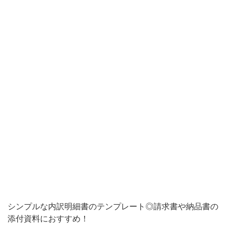
っ
き
り
＆
見
や
す
い
「内
訳
明
細
書」
シンプルな内訳明細書のテンプレート◎請求書や納品書の
の
添付資料におすすめ！
テ