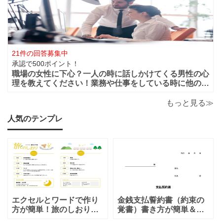
動などってありますよね？ 第三者から見て
21件の回答募集中
承認で500ポイント！
職場の女性に下心？一人の時に話しかけてくる男性の心
理を教えてください！業務や仕事をしている時に他の人
がいると話しかけてこないのに一人になると男性から話
かけてくるのは下心があるからでしょうか？恋愛的に好
もっと見る≫
きだから一人の時を狙って話しかけてくるの
人気のテンプレ
エクセルとワードで作り
金銭支払誓約書（約束の
方が簡単！旅のしおり
覚書）書き方が簡単＆項
「A4・二つ折り」家族旅
目編集可能なエクセルの