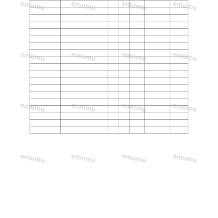
添
付
資
料
に
お
す
す
め！
シ
ン
プ
ル
で
す