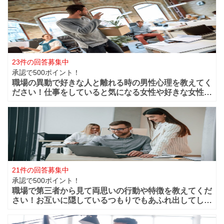
ってしまうような美人は職場ではどの様な行動や特徴が
あるのでしょうか？ファッションセンスが良い
23件の回答募集中
承認で500ポイント！
職場の異動で好きな人と離れる時の男性心理を教えてく
ださい！仕事をしていると気になる女性や好きな女性な
どが職場付近に出来ますよね！？職場が近くだからこそ
仲良く過ごせたけど異動になってしまうと離れてしまい
ます。 男性的には好きな女性がいた場合は
21件の回答募集中
承認で500ポイント！
職場で第三者から見て両思いの行動や特徴を教えてくだ
さい！お互いに隠しているつもりでもあふれ出してしま
う恋心や好きと言う気持ちってありますよね？部下や同
僚・上司から見ても、それって両想いじゃない？って行