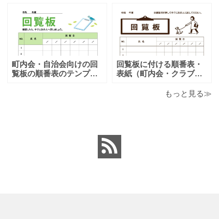
行・女子旅・カップルに
テンプレートとなりま
おすすめのテンプレート
す。シンプルな項目にな
となります。温泉旅行や
りますので、利用用途に
家族旅行など様々な用途
より項目や内容を編集し
で、楽しく利用出来る旅
利用する事が可能です。
のしおりの素材となりま
シンプルで簡易的な素材
す。ダウンロード後に簡
となりますので、金銭支
町内会・自治会向けの回
回覧板に付ける順番表・
単に編集出来るエクセ
払誓約書を作成時に用途
覧板の順番表のテンプレ
表紙（町内会・クラブの
ートとなり（回すのが簡
お知らせ）に簡単に使え
単）かわいい素材をダウ
る「Excel・Word・
もっと見る≫
ンロードが出来ます。 町
PDF」フォーマット・テ
内会・自治会向けの回覧
ンプレートとなります。
板の順番表（回すのが簡
回覧板に付ける順番表・
単）かわいいテンプレー
表紙（町内会・クラブの
トとなります。主に自治
お知らせ）に簡単に使え
会や町内会での利用を想
る「Excel・Word・
定し作成されている
PDF」