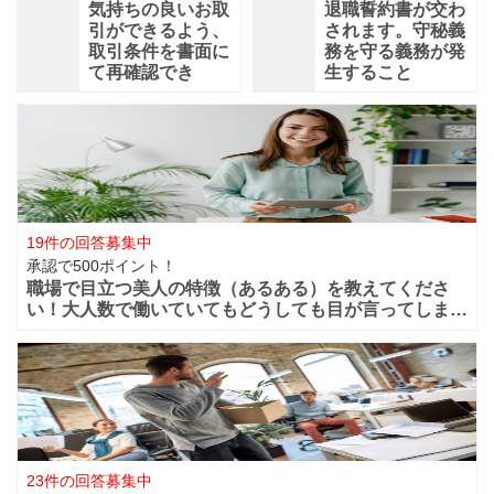
気持ちの良いお取
退職誓約書が交わ
引ができるよう、
されます。守秘義
取引条件を書面に
務を守る義務が発
て再確認でき
生すること
19件の回答募集中
承認で500ポイント！
職場で目立つ美人の特徴（あるある）を教えてくださ
い！大人数で働いていてもどうしても目が言ってしまう
華やかな美人っていますよね？周りからどうしても目立
ってしまうような美人は職場ではどの様な行動や特徴が
あるのでしょうか？ファッションセンスが良い
23件の回答募集中