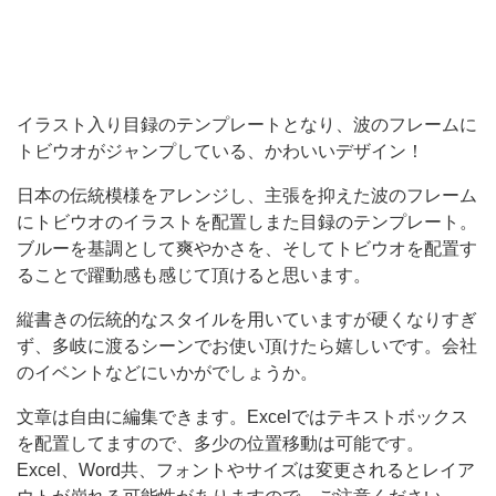
い
デ
ザ
イ
イラスト入り目録のテンプレートとなり、波のフレームに
トビウオがジャンプしている、かわいいデザイン！
ン！
日
日本の伝統模様をアレンジし、主張を抑えた波のフレーム
にトビウオのイラストを配置しまた目録のテンプレート。
本
ブルーを基調として爽やかさを、そしてトビウオを配置す
の
ることで躍動感も感じて頂けると思います。
伝
縦書きの伝統的なスタイルを用いていますが硬くなりすぎ
統
ず、多岐に渡るシーンでお使い頂けたら嬉しいです。会社
模
のイベントなどにいかがでしょうか。
様
文章は自由に編集できます。Excelではテキストボックス
を
を配置してますので、多少の位置移動は可能です。
ア
Excel、Word共、フォントやサイズは変更されるとレイア
レ