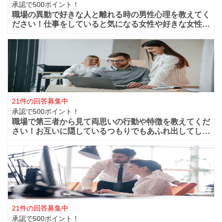
承認で500ポイント！
職場の異動で好きな人と離れる時の男性心理を教えてく
ださい！仕事をしていると気になる女性や好きな女性な
どが職場付近に出来ますよね！？職場が近くだからこそ
仲良く過ごせたけど異動になってしまうと離れてしまい
ます。 男性的には好きな女性がいた場合は
21件の回答募集中
承認で500ポイント！
職場で第三者から見て両思いの行動や特徴を教えてくだ
さい！お互いに隠しているつもりでもあふれ出してしま
う恋心や好きと言う気持ちってありますよね？部下や同
僚・上司から見ても、それって両想いじゃない？って行
動などってありますよね？ 第三者から見て
21件の回答募集中
承認で500ポイント！