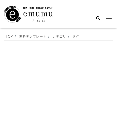
Me
イ
TOP
無料テンプレート
カテゴリ
タグ
ラ
ス
ト
入
り
目
録
の
テ
ン