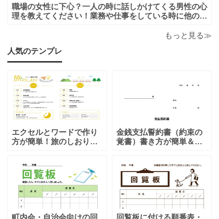
職場の女性に下心？一人の時に話しかけてくる男性の心
理を教えてください！業務や仕事をしている時に他の人
がいると話しかけてこないのに一人になると男性から話
かけてくるのは下心があるからでしょうか？恋愛的に好
もっと見る≫
きだから一人の時を狙って話しかけてくるの
人気のテンプレ
エクセルとワードで作り
金銭支払誓約書（約束の
方が簡単！旅のしおり
覚書）書き方が簡単＆項
「A4・二つ折り」家族旅
目編集可能なエクセルの
行・女子旅・カップルに
テンプレートとなりま
おすすめのテンプレート
す。シンプルな項目にな
となります。温泉旅行や
りますので、利用用途に
家族旅行など様々な用途
より項目や内容を編集し
で、楽しく利用出来る旅
利用する事が可能です。
のしおりの素材となりま
シンプルで簡易的な素材
す。ダウンロード後に簡
となりますので、金銭支
町内会・自治会向けの回
回覧板に付ける順番表・