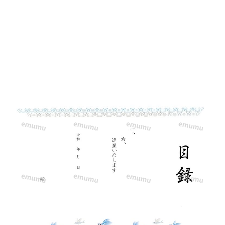
プ
レ
ー
ト
と
な
り、
波
の
フ
レ
ー
ム
に
ト