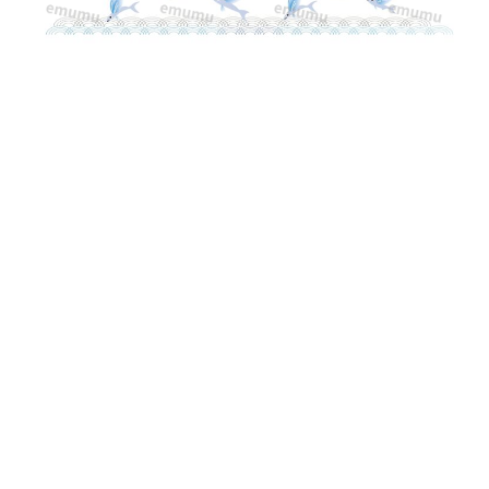
ビ
ウ
オ
が
ジ
ャ
ン
プ
し
て
い
る、
か
わ
い