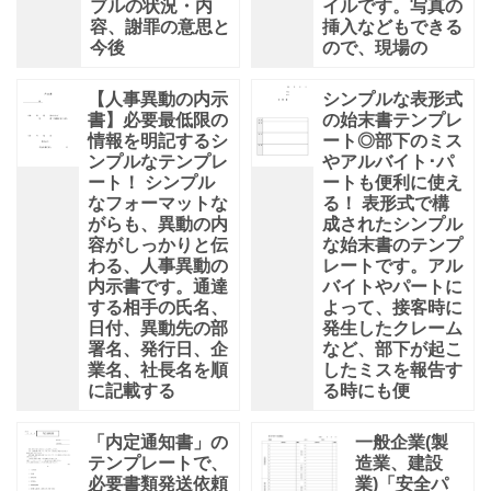
ブルの状況・内
イルです。写真の
容、謝罪の意思と
挿入などもできる
今後
ので、現場の
【人事異動の内示
シンプルな表形式
書】必要最低限の
の始末書テンプレ
情報を明記するシ
ート◎部下のミス
ンプルなテンプレ
やアルバイト･パ
ート！ シンプル
ートも便利に使え
なフォーマットな
る！ 表形式で構
がらも、異動の内
成されたシンプル
容がしっかりと伝
な始末書のテンプ
わる、人事異動の
レートです。アル
内示書です。通達
バイトやパートに
する相手の氏名、
よって、接客時に
日付、異動先の部
発生したクレーム
署名、発行日、企
など、部下が起こ
業名、社長名を順
したミスを報告す
に記載する
る時にも便
「内定通知書」の
一般企業(製
テンプレートで、
造業、建設
必要書類発送依頼
業)「安全パ