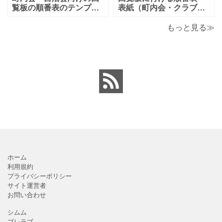
単に編集出来るエクセ
払誓約書を作成時に用途
覧板の順番表のテンプレ
表紙（町内会・クラブの
ートとなり（回すのが簡
お知らせ）に簡単に使え
単）かわいい素材をダウ
る「Excel・Word・
もっと見る≫
ンロードが出来ます。 町
PDF」フォーマット・テ
内会・自治会向けの回覧
ンプレートとなります。
板の順番表（回すのが簡
回覧板に付ける順番表・
単）かわいいテンプレー
表紙（町内会・クラブの
トとなります。主に自治
お知らせ）に簡単に使え
会や町内会での利用を想
る「Excel・Word・
定し作成されている
PDF」
ホーム
利用規約
プライバシーポリシー
サイト運営者
お問い合わせ
シムム
ブレラブ