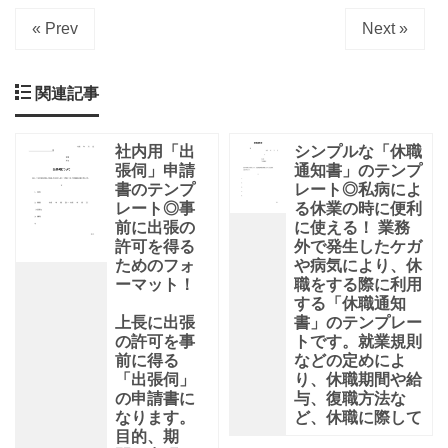
« Prev
Next »
関連記事
社内用「出
シンプルな「休職
張伺」申請
通知書」のテンプ
書のテンプ
レート◎私病によ
レート◎事
る休業の時に便利
前に出張の
に使える！ 業務
許可を得る
外で発生したケガ
ためのフォ
や病気により、休
ーマット！
職をする際に利用
する「休職通知
上長に出張
書」のテンプレー
の許可を事
トです。就業規則
前に得る
などの定めによ
「出張伺」
り、休職期間や給
の申請書に
与、復職方法な
なります。
ど、休職に際して
目的、期