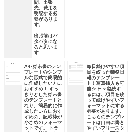
間、出張
先、費用を
明記する必
要がありま
す。
出張前はバ
タバタにな
ると思いま
す
A4･始末書のテン
毎日続けやすい項
プレート◎シンプ
目を絞った業務日
ルな形式で簡易的
報のテンプレー
に作成したい方に
ト！写真挿入も可
おすすめ！ すっ
能☆ 日々継続す
きりとした始末書
るには、項目を絞
のテンプレートと
って続けやすいフ
なり、簡易的に作
ォーマットにする
成したい方におす
必要があります。
すめの、記載枠が
こちらのテンプレ
小さめのフォーマ
ートは自由に書き
ットです。 トラ
やすいフリースタ