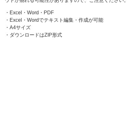
ウトが崩れる可能性がありますので、ご注意ください。
ン
・Excel・Word・PDF
ジ
・Excel・Wordでテキスト編集・作成が可能
し、
・A4サイズ
・ダウンロードはZIP形式
主
張
を
抑
え
た
波
の
フ
レ
ー