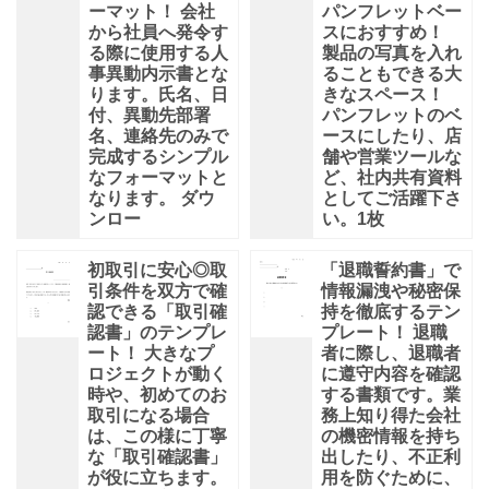
ーマット！ 会社
パンフレットベー
から社員へ発令す
スにおすすめ！
る際に使用する人
製品の写真を入れ
事異動内示書とな
ることもできる大
ります。氏名、日
きなスペース！
付、異動先部署
パンフレットのベ
名、連絡先のみで
ースにしたり、店
完成するシンプル
舗や営業ツールな
なフォーマットと
ど、社内共有資料
なります。 ダウ
としてご活躍下さ
ンロー
い。1枚
初取引に安心◎取
「退職誓約書」で
引条件を双方で確
情報漏洩や秘密保
認できる「取引確
持を徹底するテン
認書」のテンプレ
プレート！ 退職
ート！ 大きなプ
者に際し、退職者
ロジェクトが動く
に遵守内容を確認
時や、初めてのお
する書類です。業
取引になる場合
務上知り得た会社
は、この様に丁寧
の機密情報を持ち
な「取引確認書」
出したり、不正利
が役に立ちます。
用を防ぐために、