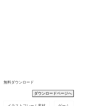
書
の
デ
ザ
イ
ン
な
ど
に
お
役
無料ダウンロード
立
て
ダウンロードページへ
く
イラストフレーム素材
ゲーム