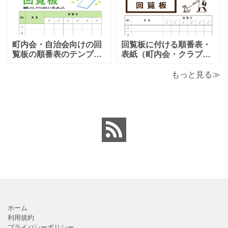
となります。温泉旅行や
りますので、利用用途に
家族旅行など様々な用途
より項目や内容を編集し
で、楽しく利用出来る旅
利用する事が可能です。
のしおりの素材となりま
シンプルで簡易的な素材
す。ダウンロード後に簡
となりますので、金銭支
町内会・自治会向けの回
回覧板に付ける順番表・
単に編集出来るエクセ
払誓約書を作成時に用途
覧板の順番表のテンプレ
表紙（町内会・クラブの
ートとなり（回すのが簡
お知らせ）に簡単に使え
単）かわいい素材をダウ
る「Excel・Word・
もっと見る≫
ンロードが出来ます。 町
PDF」フォーマット・テ
内会・自治会向けの回覧
ンプレートとなります。
板の順番表（回すのが簡
回覧板に付ける順番表・
単）かわいいテンプレー
表紙（町内会・クラブの
トとなります。主に自治
お知らせ）に簡単に使え
会や町内会での利用を想
る「Excel・Word・
定し作成されている
PDF」
ホーム
利用規約
プライバシーポリシー