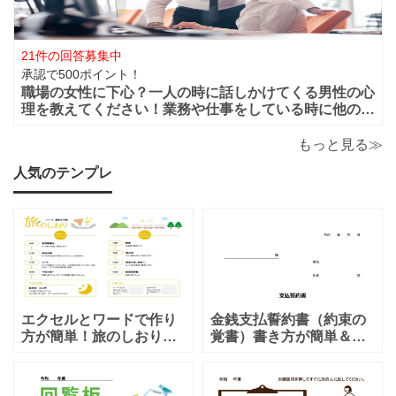
21件の回答募集中
承認で500ポイント！
職場の女性に下心？一人の時に話しかけてくる男性の心
理を教えてください！業務や仕事をしている時に他の人
がいると話しかけてこないのに一人になると男性から話
かけてくるのは下心があるからでしょうか？恋愛的に好
もっと見る≫
きだから一人の時を狙って話しかけてくるの
人気のテンプレ
エクセルとワードで作り
金銭支払誓約書（約束の
方が簡単！旅のしおり
覚書）書き方が簡単＆項
「A4・二つ折り」家族旅
目編集可能なエクセルの
行・女子旅・カップルに
テンプレートとなりま
おすすめのテンプレート
す。シンプルな項目にな