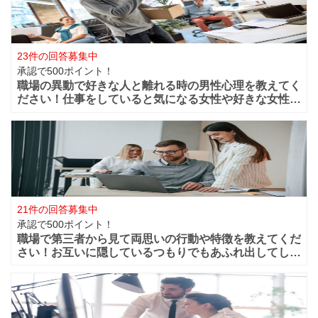
23件の回答募集中
承認で500ポイント！
職場の異動で好きな人と離れる時の男性心理を教えてく
ださい！仕事をしていると気になる女性や好きな女性な
どが職場付近に出来ますよね！？職場が近くだからこそ
仲良く過ごせたけど異動になってしまうと離れてしまい
ます。 男性的には好きな女性がいた場合は
21件の回答募集中
承認で500ポイント！
職場で第三者から見て両思いの行動や特徴を教えてくだ
さい！お互いに隠しているつもりでもあふれ出してしま
う恋心や好きと言う気持ちってありますよね？部下や同
僚・上司から見ても、それって両想いじゃない？って行
動などってありますよね？ 第三者から見て