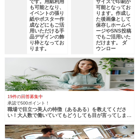
です。用紙利用
サイズで印刷が
も可能となり、
可能となってお
イベントの張り
ります。作成し
紙やポスター作
た後画像として
成などにもご活
保存しホームペ
用いただける手
ージやSNS投稿
品デザインの飾
でもご活用いた
り枠となってお
だけます。 ダ
ります。
ウンロー
19件の回答募集中
承認で500ポイント！
職場で目立つ美人の特徴（あるある）を教えてくださ
い！大人数で働いていてもどうしても目が言ってしまう
華やかな美人っていますよね？周りからどうしても目立
ってしまうような美人は職場ではどの様な行動や特徴が
あるのでしょうか？ファッションセンスが良い