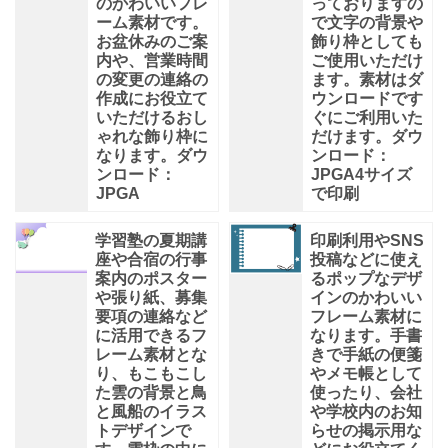
のかわいいフレ
っておりますの
ーム素材です。
で文字の背景や
お盆休みのご案
飾り枠としても
内や、営業時間
ご使用いただけ
の変更の連絡の
ます。素材はダ
作成にお役立て
ウンロードです
いただけるおし
ぐにご利用いた
ゃれな飾り枠に
だけます。ダウ
なります。ダウ
ンロード：
ンロード：
JPGA4サイズ
JPGA
で印刷
学習塾の夏期講
印刷利用やSNS
座や合宿の行事
投稿などに使え
案内のポスター
るポップなデザ
や張り紙、募集
インのかわいい
要項の連絡など
フレーム素材に
に活用できるフ
なります。手書
レーム素材とな
きで手紙の便箋
り、もこもこし
やメモ帳として
た雲の背景と鳥
使ったり、会社
と風船のイラス
や学校内のお知
トデザインで
らせの掲示用な