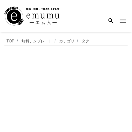
Me
ゲ
TOP
無料テンプレート
カテゴリ
タグ
ー
ム
タ
イ
ト
ル
に
使
わ
れ