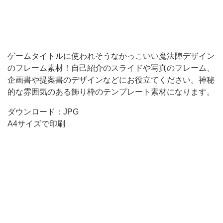
ド
や
写
真
ゲームタイトルに使われそうなかっこいい魔法陣デザイン
のフレーム素材！自己紹介のスライドや写真のフレーム、
の
企画書や提案書のデザインなどにお役立てください。神秘
フ
的な雰囲気のある飾り枠のテンプレート素材になります。
レ
ダウンロード：JPG
ー
A4サイズで印刷
ム、
企
画
書
や
提
案