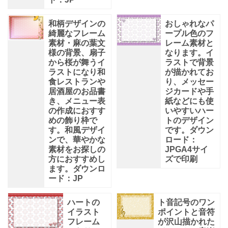
和柄デザインの
おしゃれなパ
綺麗なフレーム
ープル色のフ
素材・麻の葉文
レーム素材と
様の背景、扇子
なります。イ
から桜が舞うイ
ラストで背景
ラストになり和
が描かれてお
食レストランや
り、メッセー
居酒屋のお品書
ジカードや手
き、メニュー表
紙などにも使
の作成におすす
いやすいハー
めの飾り枠で
トのデザイン
す。和風デザイ
です。ダウン
ンで、華やかな
ロード：
素材をお探しの
JPGA4サイ
方におすすめし
ズで印刷
ます。ダウンロ
ード：JP
ハートの
ト音記号のワン
イラスト
ポイントと音符
フレーム
が沢山描かれた