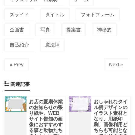
だ
さ
スライド
タイトル
フォトフレーム
い。
神
企画書
写真
提案書
神秘的
秘
的
自己紹介
魔法陣
な
« Prev
Next »
関連記事
お店の夏期休業
おしゃれなタイ
のお知らせの張
ル柄デザインの
り紙や、WEB
イラスト素材と
サイト告知の画
なり、用紙印
像におすすめす
刷、画像利用ど
る森と動物たち
ちらも可能とな