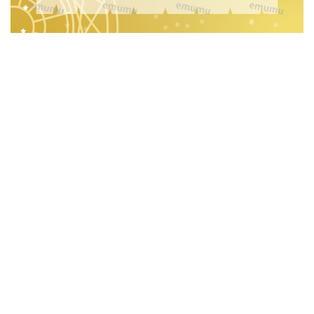
の
フ
レ
ー
ム
素
材！
自
己
紹
介
の
ス
ラ
イ