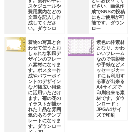
す。雲枠の中に
どにお役立てく
スケジュールや
ださい。画像作
費用案内などの
成でSNSの投稿
文章を記入し作
にもご使用が可
成してくださ
能です。ダウン
い。ダウンロ
ロー
着物の写真と合
紫色の枠素材
わせて使うとお
となり、かわ
しゃれな和風デ
いいフレーム
ザインのフレー
なので表彰状
ム素材になりま
や手紙などメ
す。ポスター作
ッセージカー
成やパワーポイ
ドにも利用す
ントのデザイン
る事が出来る
など幅広い用途
A4サイズで
に活用いただけ
印刷出来る素
ます。菊の花の
材です。ダウ
イラストが描か
ンロード：
れた上品な雰囲
JPGA4サイ
気のあるテンプ
ズで印刷
レートになりま
す。ダウンロー
ド：JP