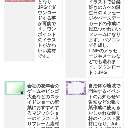
となり
イラストで音楽
JPGでダ
好きの方への誕
ウンロー
生日のメッセー
ドする事
ジやバースデー
が可能で
カードの作成に
す。ワン
役立つかわいい
ポイント
フレームになり
のイラス
ます。パソコン
トがかわ
で作成し、
いい素材
LINEのメッセ
です。
ージやメールな
どでも送れま
す。ダウンロー
ド：JPG
会社の忘年会の
自治体や地域で
ゲームやビンゴ
開催するイベン
大会などのスラ
トのお知らせや
イドショーの壁
告知などの張り
紙におすすめす
紙作成に使える
るマジックショ
おしゃれな飾り
ーのイラスト入
枠のイラスト素
りフレーム素材
材になり、A4