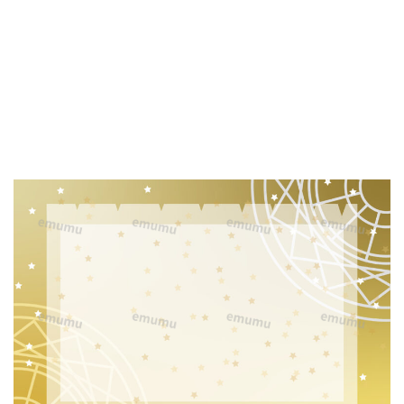
そ
う
な
か
っ
こ
い
い
魔
法
陣
デ
ザ
イ
ン