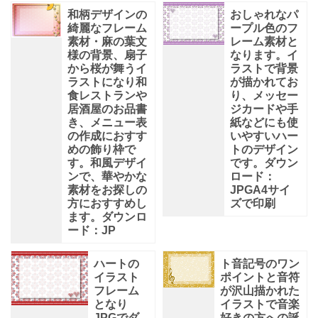
和柄デザインの
おしゃれなパ
綺麗なフレーム
ープル色のフ
素材・麻の葉文
レーム素材と
様の背景、扇子
なります。イ
から桜が舞うイ
ラストで背景
ラストになり和
が描かれてお
食レストランや
り、メッセー
居酒屋のお品書
ジカードや手
き、メニュー表
紙などにも使
の作成におすす
いやすいハー
めの飾り枠で
トのデザイン
す。和風デザイ
です。ダウン
ンで、華やかな
ロード：
素材をお探しの
JPGA4サイ
方におすすめし
ズで印刷
ます。ダウンロ
ード：JP
ハートの
ト音記号のワン
イラスト
ポイントと音符
フレーム
が沢山描かれた
となり
イラストで音楽
JPGでダ
好きの方への誕