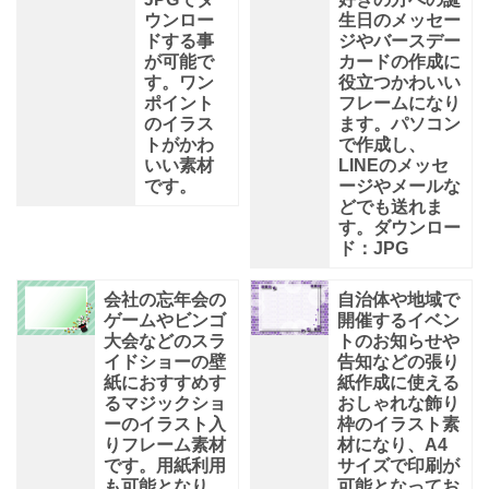
ウンロー
生日のメッセー
ドする事
ジやバースデー
が可能で
カードの作成に
す。ワン
役立つかわいい
ポイント
フレームになり
のイラス
ます。パソコン
トがかわ
で作成し、
いい素材
LINEのメッセ
です。
ージやメールな
どでも送れま
す。ダウンロー
ド：JPG
会社の忘年会の
自治体や地域で
ゲームやビンゴ
開催するイベン
大会などのスラ
トのお知らせや
イドショーの壁
告知などの張り
紙におすすめす
紙作成に使える
るマジックショ
おしゃれな飾り
ーのイラスト入
枠のイラスト素
りフレーム素材
材になり、A4
です。用紙利用
サイズで印刷が
も可能となり、
可能となってお