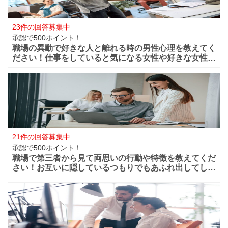
23件の回答募集中
承認で500ポイント！
職場の異動で好きな人と離れる時の男性心理を教えてく
ださい！仕事をしていると気になる女性や好きな女性な
どが職場付近に出来ますよね！？職場が近くだからこそ
仲良く過ごせたけど異動になってしまうと離れてしまい
ます。 男性的には好きな女性がいた場合は
21件の回答募集中
承認で500ポイント！
職場で第三者から見て両思いの行動や特徴を教えてくだ
さい！お互いに隠しているつもりでもあふれ出してしま
う恋心や好きと言う気持ちってありますよね？部下や同
僚・上司から見ても、それって両想いじゃない？って行
動などってありますよね？ 第三者から見て