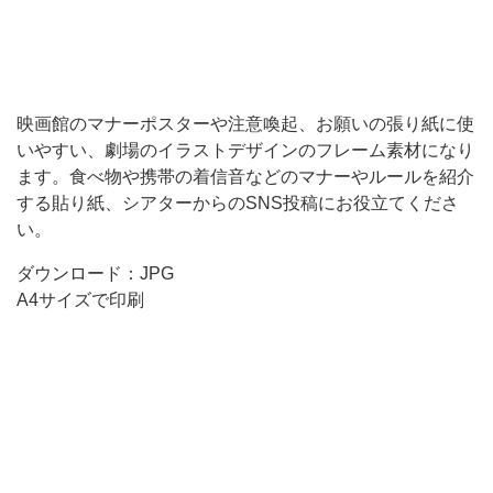
フ
レ
ー
ム
映画館のマナーポスターや注意喚起、お願いの張り紙に使
いやすい、劇場のイラストデザインのフレーム素材になり
素
ます。食べ物や携帯の着信音などのマナーやルールを紹介
材
する貼り紙、シアターからのSNS投稿にお役立てくださ
に
い。
な
ダウンロード：JPG
り
A4サイズで印刷
ま
す。
食
べ
物
や