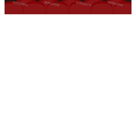
や
す
い、
劇
場
の
イ
ラ
ス
ト
デ
ザ
イ
ン
の