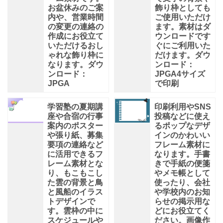
お盆休みのご案
飾り枠としても
内や、営業時間
ご使用いただけ
の変更の連絡の
ます。素材はダ
作成にお役立て
ウンロードです
いただけるおし
ぐにご利用いた
ゃれな飾り枠に
だけます。ダウ
なります。ダウ
ンロード：
ンロード：
JPGA4サイズ
JPGA
で印刷
学習塾の夏期講
印刷利用やSNS
座や合宿の行事
投稿などに使え
案内のポスター
るポップなデザ
や張り紙、募集
インのかわいい
要項の連絡など
フレーム素材に
に活用できるフ
なります。手書
レーム素材とな
きで手紙の便箋
り、もこもこし
やメモ帳として
た雲の背景と鳥
使ったり、会社
と風船のイラス
や学校内のお知
トデザインで
らせの掲示用な
す。雲枠の中に
どにお役立てく
スケジュールや
ださい。画像作