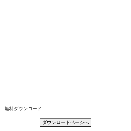
携
帯
の
着
信
音
な
ど
の
マ
ナ
ー
無料ダウンロード
や
ル
ダウンロードページへ