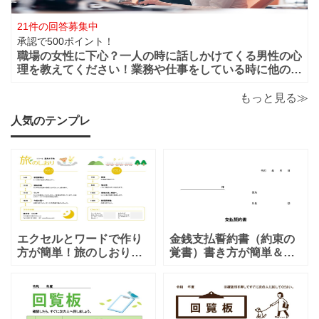
21件の回答募集中
承認で500ポイント！
職場の女性に下心？一人の時に話しかけてくる男性の心
理を教えてください！業務や仕事をしている時に他の人
がいると話しかけてこないのに一人になると男性から話
かけてくるのは下心があるからでしょうか？恋愛的に好
もっと見る≫
きだから一人の時を狙って話しかけてくるの
人気のテンプレ
エクセルとワードで作り
金銭支払誓約書（約束の
方が簡単！旅のしおり
覚書）書き方が簡単＆項
「A4・二つ折り」家族旅
目編集可能なエクセルの
行・女子旅・カップルに
テンプレートとなりま
おすすめのテンプレート
す。シンプルな項目にな
となります。温泉旅行や
りますので、利用用途に