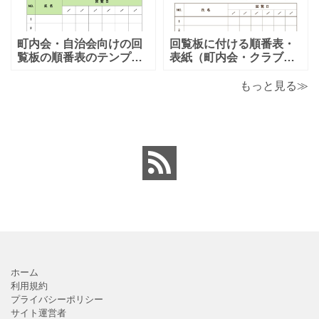
家族旅行など様々な用途
より項目や内容を編集し
で、楽しく利用出来る旅
利用する事が可能です。
のしおりの素材となりま
シンプルで簡易的な素材
す。ダウンロード後に簡
となりますので、金銭支
町内会・自治会向けの回
回覧板に付ける順番表・
単に編集出来るエクセ
払誓約書を作成時に用途
覧板の順番表のテンプレ
表紙（町内会・クラブの
ートとなり（回すのが簡
お知らせ）に簡単に使え
単）かわいい素材をダウ
る「Excel・Word・
もっと見る≫
ンロードが出来ます。 町
PDF」フォーマット・テ
内会・自治会向けの回覧
ンプレートとなります。
板の順番表（回すのが簡
回覧板に付ける順番表・
単）かわいいテンプレー
表紙（町内会・クラブの
トとなります。主に自治
お知らせ）に簡単に使え
会や町内会での利用を想
る「Excel・Word・
定し作成されている
PDF」
ホーム
利用規約
プライバシーポリシー
サイト運営者