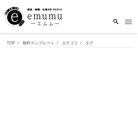
Me
映
TOP
無料テンプレート
カテゴリ
タグ
画
館
の
マ
ナ
ー
ポ
ス
タ
ー