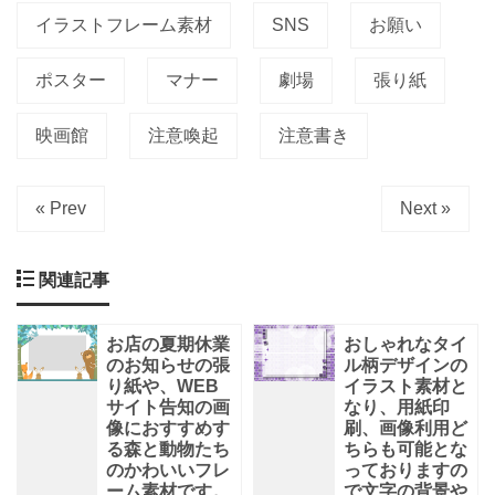
ー
イラストフレーム素材
SNS
お願い
ル
を
ポスター
マナー
劇場
張り紙
紹
介
映画館
注意喚起
注意書き
す
る
« Prev
Next »
関連記事
お店の夏期休業
おしゃれなタイ
のお知らせの張
ル柄デザインの
り紙や、WEB
イラスト素材と
サイト告知の画
なり、用紙印
像におすすめす
刷、画像利用ど
る森と動物たち
ちらも可能とな
のかわいいフレ
っておりますの
ーム素材です。
で文字の背景や