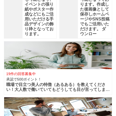
イベントの張り
ります。作成し
紙やポスター作
た後画像として
成などにもご活
保存しホームペ
用いただける手
ージやSNS投稿
品デザインの飾
でもご活用いた
り枠となってお
だけます。 ダ
ります。
ウンロー
19件の回答募集中
承認で500ポイント！
職場で目立つ美人の特徴（あるある）を教えてくださ
い！大人数で働いていてもどうしても目が言ってしまう
華やかな美人っていますよね？周りからどうしても目立
ってしまうような美人は職場ではどの様な行動や特徴が
あるのでしょうか？ファッションセンスが良い