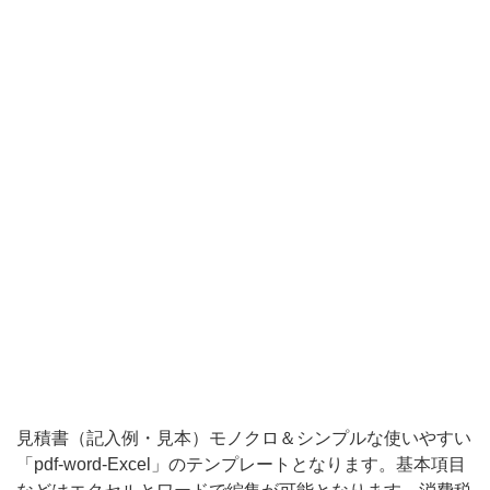
目
な
ど
は
エ
ク
セ
ル
と
ワ
ー
ド
で
見積書（記入例・見本）モノクロ＆シンプルな使いやすい
編
「pdf-word-Excel」のテンプレートとなります。基本項目
集