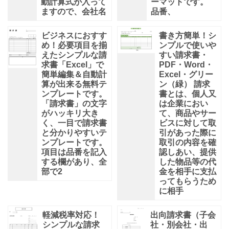
動計算式が入って
ーマットです。
ますので、会社名
品番、
ビジネスにおすす
書き方簡単！シ
め！必要項目を揃
ンプルで使いや
えたシンプルな請
すい請求書・
求書「Excel」で
PDF・Word・
簡単編集＆自動計
Excel・グリー
算が出来る無料テ
ン（緑） 請求
ンプレートです。
書とは、個人又
「請求書」の文字
は企業におい
がハッキリ大き
て、商品やサー
く、一目で請求書
ビスに対して取
と分かりやすいテ
引があった際に
ンプレートです。
取引の内容を確
項目は品番を記入
認しあい、提供
する欄があり、全
した物品等の代
部で2
金を相手に支払
ってもらうため
に相手
軽減税率対応！
出向請求書（子会
シンプルな請求
社・別会社・出