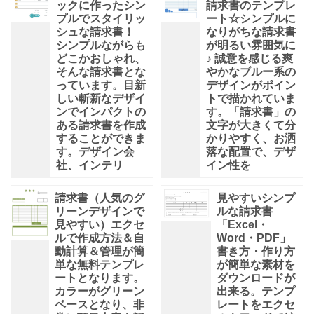
ックに作ったシン
請求書のテンプレ
プルでスタイリッ
ート☆シンプルに
シュな請求書！
なりがちな請求書
シンプルながらも
が明るい雰囲気に
どこかおしゃれ、
♪ 誠意を感じる爽
そんな請求書とな
やかなブルー系の
っています。目新
デザインがポイン
しい斬新なデザイ
トで描かれていま
ンでインパクトの
す。「請求書」の
ある請求書を作成
文字が大きくて分
することができま
かりやすく、お洒
す。デザイン会
落な配置で、デザ
社、インテリ
イン性を
請求書（人気のグ
見やすいシンプ
リーンデザインで
ルな請求書
見やすい）エクセ
「Excel・
ルで作成方法＆自
Word・PDF」
動計算＆管理が簡
書き方・作り方
単な無料テンプレ
が簡単な素材を
ートとなります。
ダウンロードが
カラーがグリーン
出来る。テンプ
ベースとなり、非
レートをエクセ