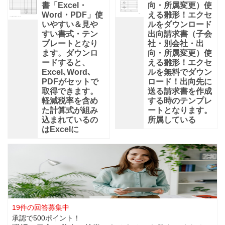
書「Excel・
向・所属変更）使
Word・PDF」使
える雛形！エクセ
いやすい＆見や
ルをダウンロード
すい書式・テン
出向請求書（子会
プレートとなり
社・別会社・出
ます。ダウンロ
向・所属変更）使
ードすると、
える雛形！エクセ
Excel､Word､
ルを無料でダウン
PDFがセットで
ロード！出向先に
取得できます。
送る請求書を作成
軽減税率を含め
する時のテンプレ
た計算式が組み
ートとなります。
込まれているの
所属している
はExcelに
19件の回答募集中
承認で500ポイント！