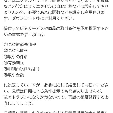
などはエクセルとワードで編集が可能となります。消費税
が
などの設定によりエクセルは自動計算などは設定しており
ませんので、必要であれば関数などを設定し利用頂けま
可
す。ダウンロード後にご利用ください。
能
と
提供しているサービスや商品の取引条件を予め提示するた
めの書式です。項目は、
な
り
①見積依頼先情報
②見積元情報
ま
③取引の件名
④有効期限
⑤明細内訳(15品目)
⑥取引金額
に設定していますが、必要に応じて編集してお使いくださ
い。見積は口頭による条件提示でも問題ありませんが、
後々トラブルになりかねないので、商談の都度発行するよ
うにしましょう。