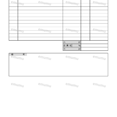
の
テ
ン
プ
レ
ー
ト
と
な
り
ま
す。
基
本
項