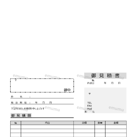
ロ
＆
シ
ン
プ
ル
な
使
い
や
す
い
「pdf-
word-
Excel」