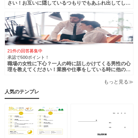
さい！お互いに隠しているつもりでもあふれ出してしま
う恋心や好きと言う気持ちってありますよね？部下や同
僚・上司から見ても、それって両想いじゃない？って行
動などってありますよね？ 第三者から見て
21件の回答募集中
承認で500ポイント！
職場の女性に下心？一人の時に話しかけてくる男性の心
理を教えてください！業務や仕事をしている時に他の人
がいると話しかけてこないのに一人になると男性から話
かけてくるのは下心があるからでしょうか？恋愛的に好
もっと見る≫
きだから一人の時を狙って話しかけてくるの
人気のテンプレ