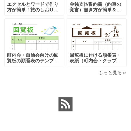
エクセルとワードで作り
金銭支払誓約書（約束の
方が簡単！旅のしおり
覚書）書き方が簡単＆項
「A4・二つ折り」家族旅
目編集可能なエクセルの
行・女子旅・カップルに
テンプレートとなりま
おすすめのテンプレート
す。シンプルな項目にな
となります。温泉旅行や
りますので、利用用途に
家族旅行など様々な用途
より項目や内容を編集し
で、楽しく利用出来る旅
利用する事が可能です。
のしおりの素材となりま
シンプルで簡易的な素材
す。ダウンロード後に簡
となりますので、金銭支
町内会・自治会向けの回
回覧板に付ける順番表・
単に編集出来るエクセ
払誓約書を作成時に用途
覧板の順番表のテンプレ
表紙（町内会・クラブの
ートとなり（回すのが簡
お知らせ）に簡単に使え
単）かわいい素材をダウ
る「Excel・Word・
もっと見る≫
ンロードが出来ます。 町
PDF」フォーマット・テ
内会・自治会向けの回覧
ンプレートとなります。
板の順番表（回すのが簡
回覧板に付ける順番表・
単）かわいいテンプレー
表紙（町内会・クラブの
トとなります。主に自治
お知らせ）に簡単に使え
会や町内会での利用を想
る「Excel・Word・
定し作成されている
PDF」