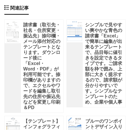
関連記事
請求書（取引先・
シンプルで見やす
社名・住所変更・
い爽やかな青色の
振込先）捺印欄・
請求書「Excel」
メール添付対応の
で簡単に編集が出
テンプレートとな
来るテンプレート
ります。ダウンロ
で、品目毎に値引
ード後に
きを設定できるタ
「Excel・
イプです。ご請求
Word・PDF」が
額を枠で囲み、上
利用可能です。捺
部に大きく提示す
印欄がありますの
るので、請求額が
で、エクセルやワ
分かりやすいで
ードを編集し取引
す。シンプルなテ
先の住所や振込先
ンプレートのた
などを変更し印刷
め、企業や個人事
＆PD
【テンプレート】
ブルーのワンポイ
インフォグラフィ
ントデザイン入り