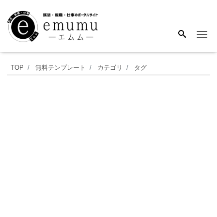
Me
見
TOP
無料テンプレート
カテゴリ
タグ
積
書
（記
入
例・
見
本）
モ
ノ
ク