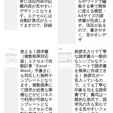
常に項目内容や記
ルやワードで編
載内容が見やすい
集する事で簡単
デザインとなりま
に使える横型・
す。エクセルには
A4サイズの請
自動計算式が入っ
求書が完成しま
てますので、詳細
す。項目がある
ので、書きやす
く、見やすいデ
ザ
使える！請求書
挨拶文入りで丁寧
（複数税率対応
な請求書☆一般的
版）エクセルで自
なシンプルなテン
動計算「Excel・
プレートで請求書
Word」手書きに
を簡単に作成でき
も対応した無料テ
る！ 挨拶文が一
ンプレートとなり
言入っているの
ます。複数税率に
で、とても丁寧な
て請求が必要な業
印象を与える請求
種などがビジネス
書です。書式は一
で利用が可能なテ
般的な形式で、請
ンプレートとな
求先の方も安心で
り、エクセルで自
きる見やすいフォ