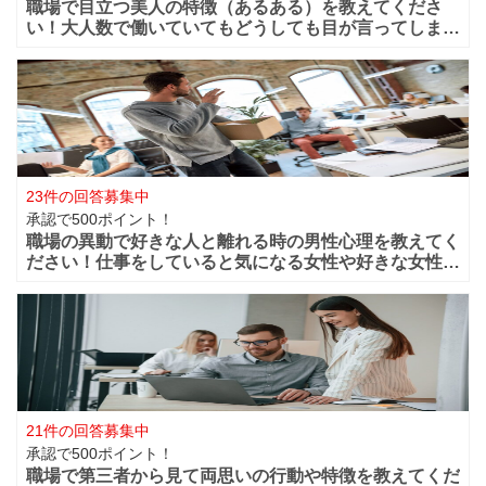
職場で目立つ美人の特徴（あるある）を教えてくださ
い！大人数で働いていてもどうしても目が言ってしまう
華やかな美人っていますよね？周りからどうしても目立
ってしまうような美人は職場ではどの様な行動や特徴が
あるのでしょうか？ファッションセンスが良い
23件の回答募集中
承認で500ポイント！
職場の異動で好きな人と離れる時の男性心理を教えてく
ださい！仕事をしていると気になる女性や好きな女性な
どが職場付近に出来ますよね！？職場が近くだからこそ
仲良く過ごせたけど異動になってしまうと離れてしまい
ます。 男性的には好きな女性がいた場合は
21件の回答募集中
承認で500ポイント！
職場で第三者から見て両思いの行動や特徴を教えてくだ