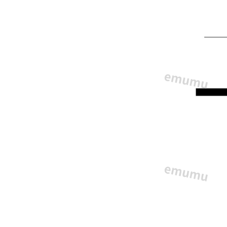
項
目
だ
け
の
簡
易
フ
ォ
ー