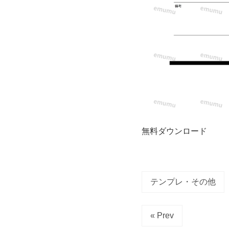
簡
単
な
「鍵
の
借
無料ダウンロード
用
書」
テンプレ・その他
に
な
« Prev