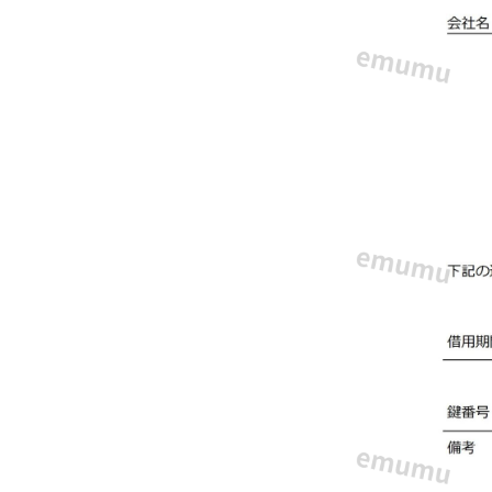
テ
ン
プ
レ
ー
ト
◎
重
要