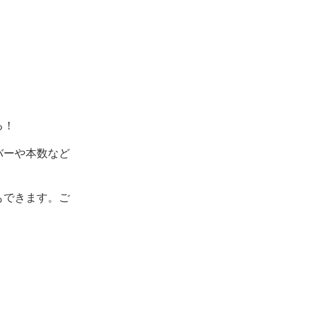
る！
バーや本数など
もできます。ご