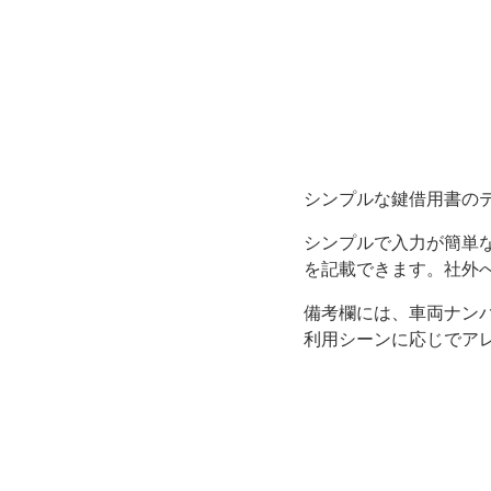
マ
ッ
ト
で
シンプルな鍵借用書の
す
シンプルで入力が簡単
を記載できます。社外
ぐ
備考欄には、車両ナン
に
利用シーンに応じでア
使
え