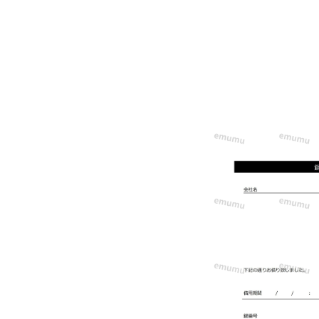
る！
シ
ン
プ
ル
で
入
力
が