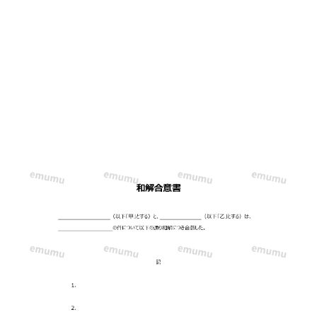
テ
ン
プ
レ
ー
ト
◎
和
解
内
容
を
箇
条
書