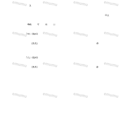
き
で
記
す
簡
易
タ
イ
プ！
あ
り
そ
う
で
な