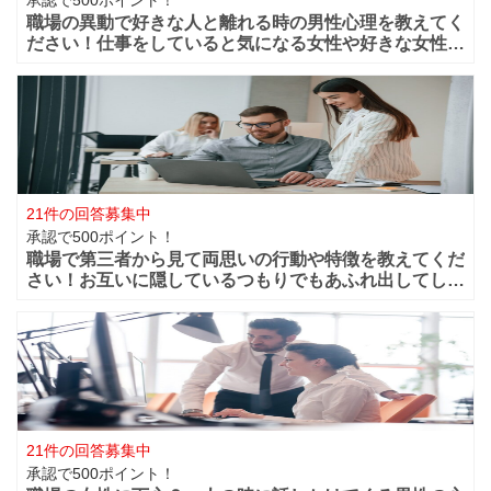
職場の異動で好きな人と離れる時の男性心理を教えてく
ださい！仕事をしていると気になる女性や好きな女性な
どが職場付近に出来ますよね！？職場が近くだからこそ
仲良く過ごせたけど異動になってしまうと離れてしまい
ます。 男性的には好きな女性がいた場合は
21件の回答募集中
承認で500ポイント！
職場で第三者から見て両思いの行動や特徴を教えてくだ
さい！お互いに隠しているつもりでもあふれ出してしま
う恋心や好きと言う気持ちってありますよね？部下や同
僚・上司から見ても、それって両想いじゃない？って行
動などってありますよね？ 第三者から見て
21件の回答募集中
承認で500ポイント！