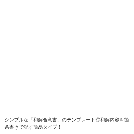
か
っ
た、
「和
解
合
意
書」
の
テ
ン
プ
レ
シンプルな「和解合意書」のテンプレート◎和解内容を箇
ー
条書きで記す簡易タイプ！
ト。