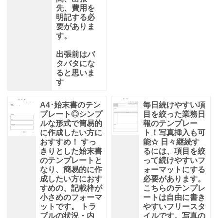
先、費用を
明記する必
要がありま
す。
出張前はバ
タバタにな
ると思いま
す
A4･始末書のテン
毎日続けやすい項
プレート◎シンプ
目を絞った業務日
ルな形式で簡易的
報のテンプレー
に作成したい方に
ト！写真挿入も可
おすすめ！ すっ
能☆ 日々継続す
きりとした始末書
るには、項目を絞
のテンプレートと
って続けやすいフ
なり、簡易的に作
ォーマットにする
成したい方におす
必要があります。
すめの、記載枠が
こちらのテンプレ
小さめのフォーマ
ートは自由に書き
ットです。 トラ
やすいフリースタ
ブルの状況・内
イルです。写真の