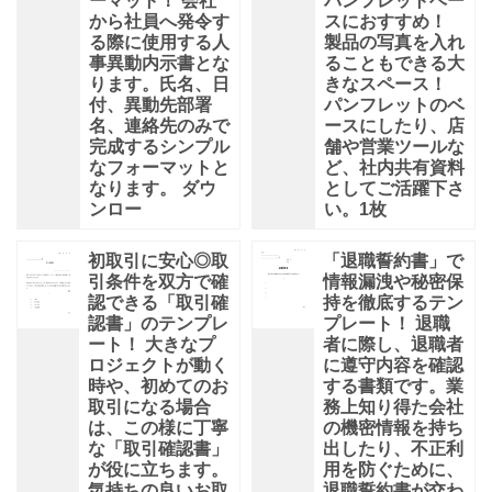
ーマット！ 会社
パンフレットベー
から社員へ発令す
スにおすすめ！
る際に使用する人
製品の写真を入れ
事異動内示書とな
ることもできる大
ります。氏名、日
きなスペース！
付、異動先部署
パンフレットのベ
名、連絡先のみで
ースにしたり、店
完成するシンプル
舗や営業ツールな
なフォーマットと
ど、社内共有資料
なります。 ダウ
としてご活躍下さ
ンロー
い。1枚
初取引に安心◎取
「退職誓約書」で
引条件を双方で確
情報漏洩や秘密保
認できる「取引確
持を徹底するテン
認書」のテンプレ
プレート！ 退職
ート！ 大きなプ
者に際し、退職者
ロジェクトが動く
に遵守内容を確認
時や、初めてのお
する書類です。業
取引になる場合
務上知り得た会社
は、この様に丁寧
の機密情報を持ち
な「取引確認書」
出したり、不正利
が役に立ちます。
用を防ぐために、
気持ちの良いお取
退職誓約書が交わ