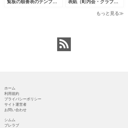
単に編集出来るエクセ
払誓約書を作成時に用途
覧板の順番表のテンプレ
表紙（町内会・クラブの
ートとなり（回すのが簡
お知らせ）に簡単に使え
単）かわいい素材をダウ
る「Excel・Word・
もっと見る≫
ンロードが出来ます。 町
PDF」フォーマット・テ
内会・自治会向けの回覧
ンプレートとなります。
板の順番表（回すのが簡
回覧板に付ける順番表・
単）かわいいテンプレー
表紙（町内会・クラブの
トとなります。主に自治
お知らせ）に簡単に使え
会や町内会での利用を想
る「Excel・Word・
定し作成されている
PDF」
ホーム
利用規約
プライバシーポリシー
サイト運営者
お問い合わせ
シムム
ブレラブ