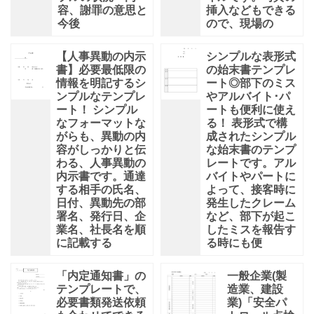
容、謝罪の意思と
挿入などもできる
今後
ので、現場の
【人事異動の内示
シンプルな表形式
書】必要最低限の
の始末書テンプレ
情報を明記するシ
ート◎部下のミス
ンプルなテンプレ
やアルバイト･パ
ート！ シンプル
ートも便利に使え
なフォーマットな
る！ 表形式で構
がらも、異動の内
成されたシンプル
容がしっかりと伝
な始末書のテンプ
わる、人事異動の
レートです。アル
内示書です。通達
バイトやパートに
する相手の氏名、
よって、接客時に
日付、異動先の部
発生したクレーム
署名、発行日、企
など、部下が起こ
業名、社長名を順
したミスを報告す
に記載する
る時にも便
「内定通知書」の
一般企業(製
テンプレートで、
造業、建設
必要書類発送依頼
業)「安全パ