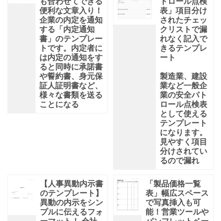
も合わせてできる
トロール点検
便利な文章入り！
表」項目分け
企業の内定を通知
されたチェッ
する「内定通知
クリストで漏
書」のテンプレー
れなく記入で
トです。内定者に
きるテンプレ
は内定の通知をす
ート
ると同時に承諾書
や誓約書、身元保
製造業、建設
証人証明書など、
業など一般企
様々な書類を送る
業の安全パト
ことになる
ロール点検表
として使える
テンプレート
になります。
見やすく項目
分けされてい
るので漏れ
【人事異動内示書
「製品価格一覧
のテンプレート】
表」幅広スペース
異動の内示をシン
で写真挿入も可
プルに伝えるフォ
能！営業ツールや