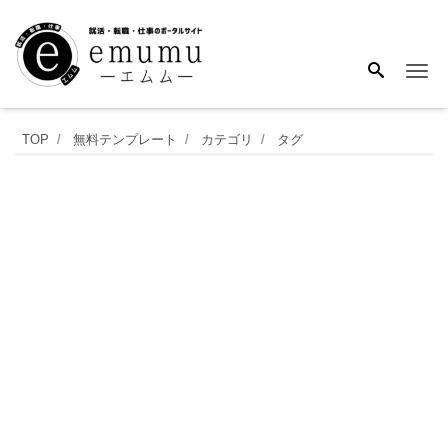
Me
シ
TOP
無料テンプレート
カテゴリ
タグ
ン
プ
ル
な
「和
解
合
意
書」
の