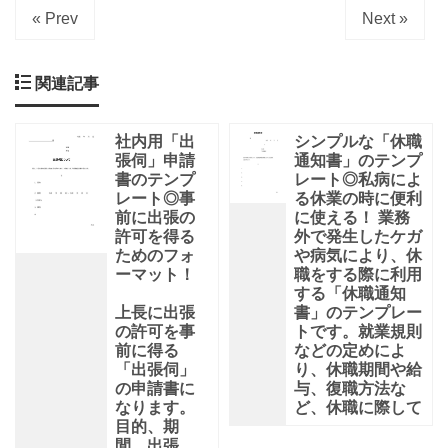
« Prev
Next »
関連記事
社内用「出
シンプルな「休職
張伺」申請
通知書」のテンプ
書のテンプ
レート◎私病によ
レート◎事
る休業の時に便利
前に出張の
に使える！ 業務
許可を得る
外で発生したケガ
ためのフォ
や病気により、休
ーマット！
職をする際に利用
する「休職通知
上長に出張
書」のテンプレー
の許可を事
トです。就業規則
前に得る
などの定めによ
「出張伺」
り、休職期間や給
の申請書に
与、復職方法な
なります。
ど、休職に際して
目的、期
間、出張