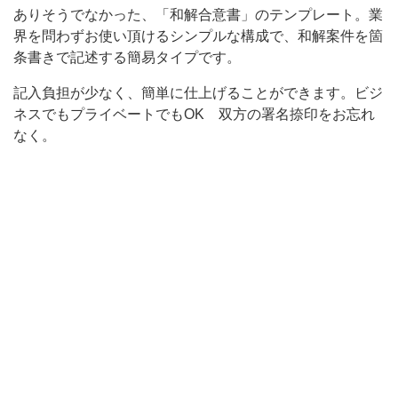
ありそうでなかった、「和解合意書」のテンプレート。業
業
界を問わずお使い頂けるシンプルな構成で、和解案件を箇
界
条書きで記述する簡易タイプです。
を
記入負担が少なく、簡単に仕上げることができます。ビジ
問
ネスでもプライベートでもOK 双方の署名捺印をお忘れ
わ
なく。
ず
お
使
い
頂
け
る
シ
ン