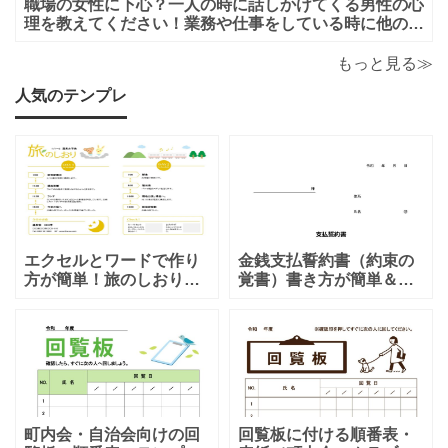
職場の女性に下心？一人の時に話しかけてくる男性の心
理を教えてください！業務や仕事をしている時に他の人
がいると話しかけてこないのに一人になると男性から話
かけてくるのは下心があるからでしょうか？恋愛的に好
もっと見る≫
きだから一人の時を狙って話しかけてくるの
人気のテンプレ
エクセルとワードで作り
金銭支払誓約書（約束の
方が簡単！旅のしおり
覚書）書き方が簡単＆項
「A4・二つ折り」家族旅
目編集可能なエクセルの
行・女子旅・カップルに
テンプレートとなりま
おすすめのテンプレート
す。シンプルな項目にな
となります。温泉旅行や
りますので、利用用途に
家族旅行など様々な用途
より項目や内容を編集し
で、楽しく利用出来る旅
利用する事が可能です。
のしおりの素材となりま
シンプルで簡易的な素材
す。ダウンロード後に簡
となりますので、金銭支
町内会・自治会向けの回
回覧板に付ける順番表・