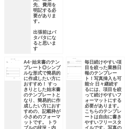
先、費用を
明記する必
要がありま
す。
出張前はバ
タバタにな
ると思いま
す
A4･始末書のテン
毎日続けやすい項
プレート◎シンプ
目を絞った業務日
ルな形式で簡易的
報のテンプレー
に作成したい方に
ト！写真挿入も可
おすすめ！ すっ
能☆ 日々継続す
きりとした始末書
るには、項目を絞
のテンプレートと
って続けやすいフ
なり、簡易的に作
ォーマットにする
成したい方におす
必要があります。
すめの、記載枠が
こちらのテンプレ
小さめのフォーマ
ートは自由に書き
ットです。 トラ
やすいフリースタ
ブルの状況・内
イルです。写真の