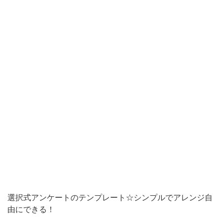
減
で
き
る、
チ
ェ
ッ
ク
式
の
ア
ン
ケ
選択式アンケートのテンプレート☆シンプルでアレンジ自
ー
由にできる！
ト