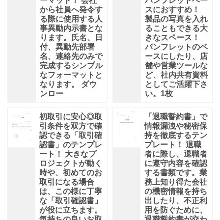
ーマット！ 会社
パンフレットベー
から社員へ発令す
スにおすすめ！
る際に使用する人
製品の写真を入れ
事異動内示書とな
ることもできる大
ります。氏名、日
きなスペース！
付、異動先部署
パンフレットのベ
名、連絡先のみで
ースにしたり、店
完成するシンプル
舗や営業ツールな
なフォーマットと
ど、社内共有資料
なります。 ダウ
としてご活躍下さ
ンロー
い。1枚
初取引に安心◎取
「退職誓約書」で
引条件を双方で確
情報漏洩や秘密保
認できる「取引確
持を徹底するテン
認書」のテンプレ
プレート！ 退職
ート！ 大きなプ
者に際し、退職者
ロジェクトが動く
に遵守内容を確認
時や、初めてのお
する書類です。業
取引になる場合
務上知り得た会社
は、この様に丁寧
の機密情報を持ち
な「取引確認書」
出したり、不正利
が役に立ちます。
用を防ぐために、
気持ちの良いお取
退職誓約書が交わ