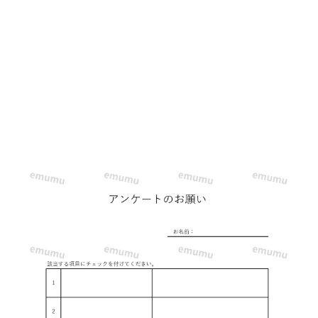
プ
レ
ー
ト
☆
シ
ン
プ
ル
で
ア
レ
ン
ジ
自