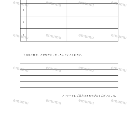
由
に
で
き
る！
記
入
者
の
入
力
負
担
を
軽