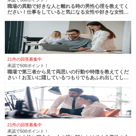
職場の異動で好きな人と離れる時の男性心理を教えてく
ださい！仕事をしていると気になる女性や好きな女性な
どが職場付近に出来ますよね！？職場が近くだからこそ
仲良く過ごせたけど異動になってしまうと離れてしまい
ます。 男性的には好きな女性がいた場合は
21件の回答募集中
承認で500ポイント！
職場で第三者から見て両思いの行動や特徴を教えてくだ
さい！お互いに隠しているつもりでもあふれ出してしま
う恋心や好きと言う気持ちってありますよね？部下や同
僚・上司から見ても、それって両想いじゃない？って行
動などってありますよね？ 第三者から見て
21件の回答募集中
承認で500ポイント！