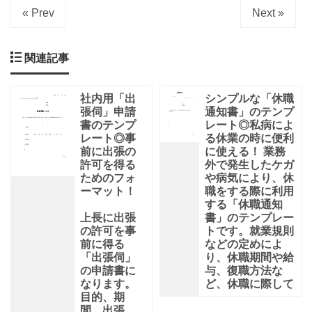
« Prev
Next »
関連記事
社内用「出
シンプルな「休職
張伺」申請
通知書」のテンプ
書のテンプ
レート◎私病によ
レート◎事
る休業の時に便利
前に出張の
に使える！ 業務
許可を得る
外で発生したケガ
ためのフォ
や病気により、休
ーマット！
職をする際に利用
する「休職通知
上長に出張
書」のテンプレー
の許可を事
トです。就業規則
前に得る
などの定めによ
「出張伺」
り、休職期間や給
の申請書に
与、復職方法な
なります。
ど、休職に際して
目的、期
間、出張