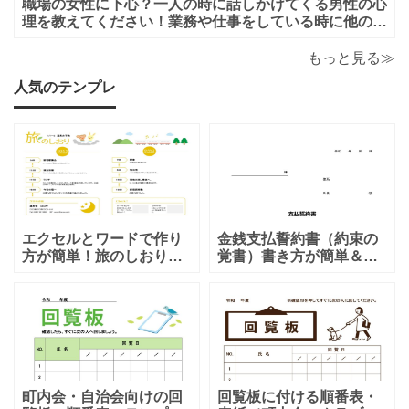
職場の女性に下心？一人の時に話しかけてくる男性の心
理を教えてください！業務や仕事をしている時に他の人
がいると話しかけてこないのに一人になると男性から話
かけてくるのは下心があるからでしょうか？恋愛的に好
もっと見る≫
きだから一人の時を狙って話しかけてくるの
人気のテンプレ
エクセルとワードで作り
金銭支払誓約書（約束の
方が簡単！旅のしおり
覚書）書き方が簡単＆項
「A4・二つ折り」家族旅
目編集可能なエクセルの
行・女子旅・カップルに
テンプレートとなりま
おすすめのテンプレート
す。シンプルな項目にな
となります。温泉旅行や
りますので、利用用途に
家族旅行など様々な用途
より項目や内容を編集し
で、楽しく利用出来る旅
利用する事が可能です。
のしおりの素材となりま
シンプルで簡易的な素材
す。ダウンロード後に簡
となりますので、金銭支
町内会・自治会向けの回
回覧板に付ける順番表・