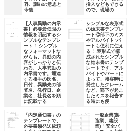
容、謝罪の意思と
挿入などもできる
今後
ので、現場の
【人事異動の内示
シンプルな表形式
書】必要最低限の
の始末書テンプレ
情報を明記するシ
ート◎部下のミス
ンプルなテンプレ
やアルバイト･パ
ート！ シンプル
ートも便利に使え
なフォーマットな
る！ 表形式で構
がらも、異動の内
成されたシンプル
容がしっかりと伝
な始末書のテンプ
わる、人事異動の
レートです。アル
内示書です。通達
バイトやパートに
する相手の氏名、
よって、接客時に
日付、異動先の部
発生したクレーム
署名、発行日、企
など、部下が起こ
業名、社長名を順
したミスを報告す
に記載する
る時にも便
「内定通知書」の
一般企業(製
テンプレートで、
造業、建設
必要書類発送依頼
業)「安全パ