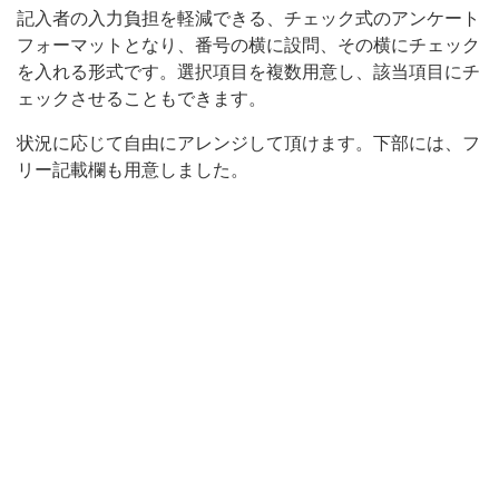
記入者の入力負担を軽減できる、チェック式のアンケート
フ
フォーマットとなり、番号の横に設問、その横にチェック
ォ
を入れる形式です。選択項目を複数用意し、該当項目にチ
ー
ェックさせることもできます。
マ
状況に応じて自由にアレンジして頂けます。下部には、フ
ッ
リー記載欄も用意しました。
ト
と
な
り、
番
号
の
横
に