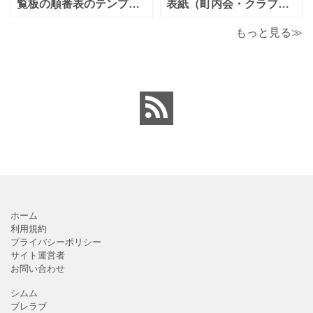
単に編集出来るエクセ
払誓約書を作成時に用途
覧板の順番表のテンプレ
表紙（町内会・クラブの
ートとなり（回すのが簡
お知らせ）に簡単に使え
単）かわいい素材をダウ
る「Excel・Word・
もっと見る≫
ンロードが出来ます。 町
PDF」フォーマット・テ
内会・自治会向けの回覧
ンプレートとなります。
板の順番表（回すのが簡
回覧板に付ける順番表・
単）かわいいテンプレー
表紙（町内会・クラブの
トとなります。主に自治
お知らせ）に簡単に使え
会や町内会での利用を想
る「Excel・Word・
定し作成されている
PDF」
ホーム
利用規約
プライバシーポリシー
サイト運営者
お問い合わせ
シムム
ブレラブ