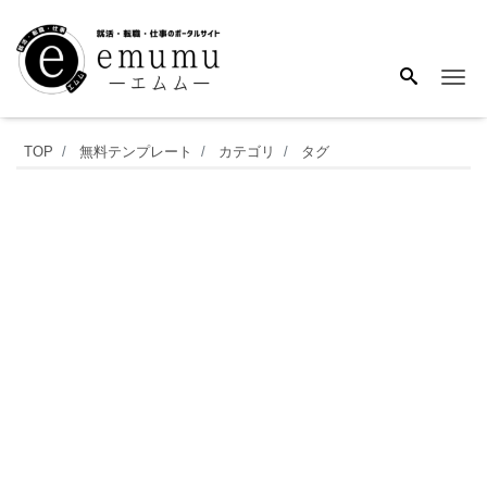
Me
選
TOP
無料テンプレート
カテゴリ
タグ
択
式
ア
ン
ケ
ー
ト
の
テ
ン