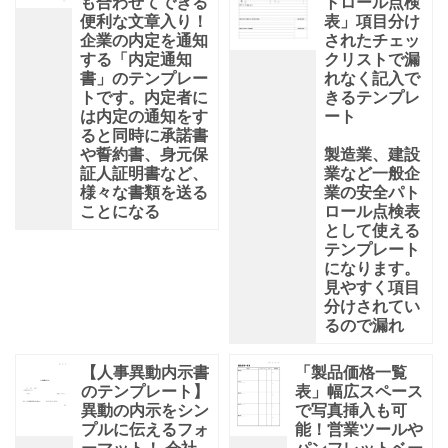
も合わせてできる
トロール点検
便利な文章入り！
表」項目分け
企業の内定を通知
されたチェッ
する「内定通知
クリストで漏
書」のテンプレー
れなく記入で
トです。内定者に
きるテンプレ
は内定の通知をす
ート
ると同時に承諾書
や誓約書、身元保
製造業、建設
証人証明書など、
業など一般企
様々な書類を送る
業の安全パト
ことになる
ロール点検表
として使える
テンプレート
になります。
見やすく項目
分けされてい
るので漏れ
【人事異動内示書
「製品価格一覧
のテンプレート】
表」幅広スペース
異動の内示をシン
で写真挿入も可
プルに伝えるフォ
能！営業ツールや