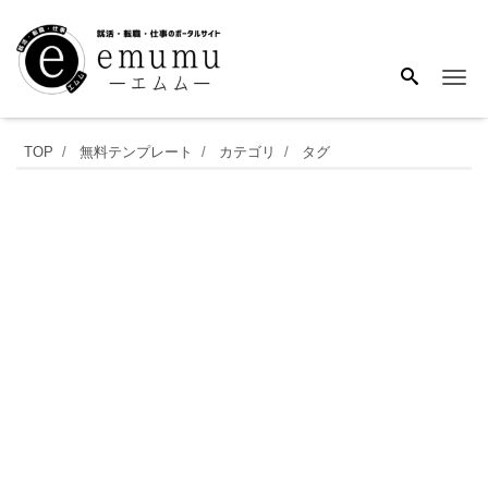
Me
A4
TOP
無料テンプレート
カテゴリ
タグ
横
向
き、
タ
イ
ト
ル
バ
ッ
ク