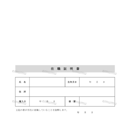
が
グ
レ
ー
で
洗
練
さ
れ
た
デ
ザ
イ
ン
の