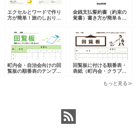
エクセルとワードで作り
金銭支払誓約書（約束の
方が簡単！旅のしおり
覚書）書き方が簡単＆項
「A4・二つ折り」家族旅
目編集可能なエクセルの
行・女子旅・カップルに
テンプレートとなりま
おすすめのテンプレート
す。シンプルな項目にな
となります。温泉旅行や
りますので、利用用途に
家族旅行など様々な用途
より項目や内容を編集し
で、楽しく利用出来る旅
利用する事が可能です。
のしおりの素材となりま
シンプルで簡易的な素材
す。ダウンロード後に簡
となりますので、金銭支
町内会・自治会向けの回
回覧板に付ける順番表・
単に編集出来るエクセ
払誓約書を作成時に用途
覧板の順番表のテンプレ
表紙（町内会・クラブの
ートとなり（回すのが簡
お知らせ）に簡単に使え
単）かわいい素材をダウ
る「Excel・Word・
もっと見る≫
ンロードが出来ます。 町
PDF」フォーマット・テ
内会・自治会向けの回覧
ンプレートとなります。
板の順番表（回すのが簡
回覧板に付ける順番表・
単）かわいいテンプレー
表紙（町内会・クラブの
トとなります。主に自治
お知らせ）に簡単に使え
会や町内会での利用を想
る「Excel・Word・
定し作成されている
PDF」