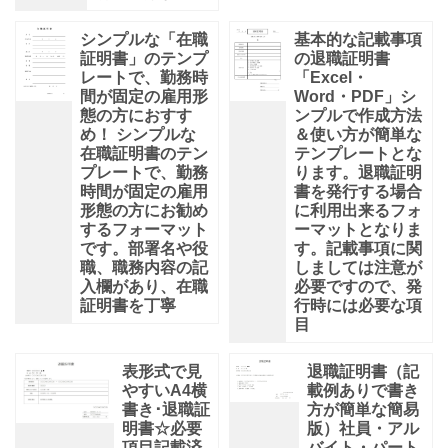
シンプルな「在職
基本的な記載事項
証明書」のテンプ
の退職証明書
レートで、勤務時
「Excel・
間が固定の雇用形
Word・PDF」シ
態の方におすす
ンプルで作成方法
め！ シンプルな
＆使い方が簡単な
在職証明書のテン
テンプレートとな
プレートで、勤務
ります。退職証明
時間が固定の雇用
書を発行する場合
形態の方にお勧め
に利用出来るフォ
するフォーマット
ーマットとなりま
です。部署名や役
す。記載事項に関
職、職務内容の記
しましては注意が
入欄があり、在職
必要ですので、発
証明書を丁寧
行時には必要な項
目
表形式で見
退職証明書（記
やすいA4横
載例ありで書き
書き･退職証
方が簡単な簡易
明書☆必要
版）社員・アル
項目記載済
バイト・パート