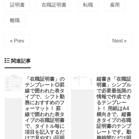
で
証明書
在職証明書
転職
雇用
囲
わ
離職
れ
« Prev
Next »
関連記事
「在職証明書」の
縦書き「在職証
テンプレート◎罫
明書」シンプル
線で囲われた表タ
で必要最低限の
イプで、シフト勤
情報で作成でき
務におすすめのフ
るテンプレー
ォーマット！ 罫
ト！ 用紙はA4
線で囲われた表タ
横向きで、縦書
イプの在職証明書
きタイプの在職
で、タイトル毎に
証明書のテンプ
項目を記入するだ
レートです。勤
けで見やすい証明
務時間などは明