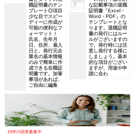
職証明書のテン
な記載事項の退職
プレート◎項目
証明書「Excel・
少な目でスピー
Word・PDF」の
ディーに作成が
テンプレートとな
可能の便利なフ
ります。退職証明
ォーマット！
書の発行にはルー
氏名、生年月
ルがございますの
日、住所、雇入
で、発行時には注
日と、発行元企
意し発行する様に
業名の基本情報
しましょう。基本
のみで簡単に作
的な項目がござい
成できる在職証
ますが、用途や申
明書です。加筆
請に合わ
事項があれば、
ご自由に編集
19件の回答募集中