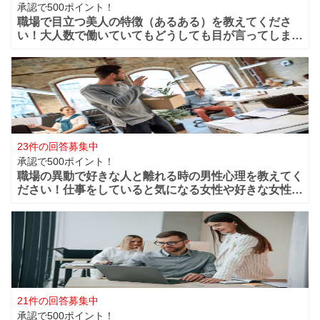
承認で500ポイント！
職場で目立つ美人の特徴（あるある）を教えてくださ
い！大人数で働いていてもどうしても目が言ってしまう
華やかな美人っていますよね？周りからどうしても目立
ってしまうような美人は職場ではどの様な行動や特徴が
あるのでしょうか？ファッションセンスが良い
23件の回答募集中
承認で500ポイント！
職場の異動で好きな人と離れる時の男性心理を教えてく
ださい！仕事をしていると気になる女性や好きな女性な
どが職場付近に出来ますよね！？職場が近くだからこそ
仲良く過ごせたけど異動になってしまうと離れてしまい
ます。 男性的には好きな女性がいた場合は
21件の回答募集中
承認で500ポイント！