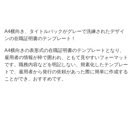
き
の
表
A4横向き、タイトルバックがグレーで洗練されたデザイ
形
ンの在職証明書のテンプレート！
式
A4横向きの表形式の在職証明書のテンプレートとなり、
の
雇用者の情報が枠で囲われ、ともて見やすいフォーマット
在
です。職務内容などを明記しない、簡素化したテンプレー
職
トで、雇用者から発行の依頼があった際に簡単に作成する
証
ことができ、おすすめです。
明
書
の
テ
ン
プ