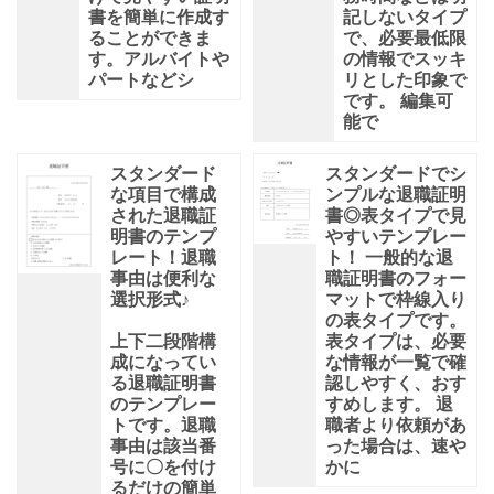
書を簡単に作成す
記しないタイプ
ることができま
で、必要最低限
す。アルバイトや
の情報でスッキ
パートなどシ
リとした印象で
です。 編集可
能で
スタンダード
スタンダードでシ
な項目で構成
ンプルな退職証明
された退職証
書◎表タイプで見
明書のテンプ
やすいテンプレー
レート！退職
ト！ 一般的な退
事由は便利な
職証明書のフォー
選択形式♪
マットで枠線入り
の表タイプです。
上下二段階構
表タイプは、必要
成になってい
な情報が一覧で確
る退職証明書
認しやすく、おす
のテンプレー
すめします。 退
トです。退職
職者より依頼があ
事由は該当番
った場合は、速や
号に〇を付け
かに
るだけの簡単