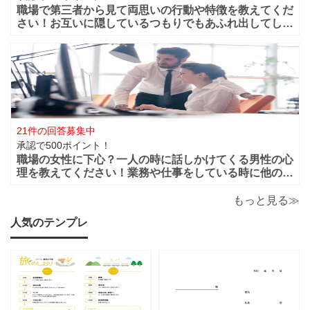
職場で第三者から見て両思いの行動や特徴を教えてくだ
さい！お互いに隠しているつもりでもあふれ出してしま
う恋心や好きと言う気持ちってありますよね？部下や同
僚・上司から見ても、それって両想いじゃない？って行
動などってありますよね？ 第三者から見て
21件の回答募集中
承認で500ポイント！
職場の女性に下心？一人の時に話しかけてくる男性の心
理を教えてください！業務や仕事をしている時に他の人
がいると話しかけてこないのに一人になると男性から話
かけてくるのは下心があるからでしょうか？恋愛的に好
もっと見る≫
きだから一人の時を狙って話しかけてくるの
人気のテンプレ