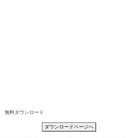
レ
ー
ト
と
な
り、
雇
用
者
の
情
報
無料ダウンロード
が
ダウンロードページへ
枠