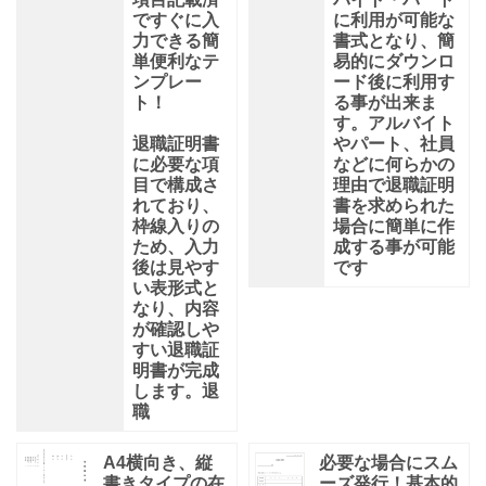
ですぐに入
に利用が可能な
力できる簡
書式となり、簡
単便利なテ
易的にダウンロ
ンプレー
ード後に利用す
ト！
る事が出来ま
す。アルバイト
退職証明書
やパート、社員
に必要な項
などに何らかの
目で構成さ
理由で退職証明
れており、
書を求められた
枠線入りの
場合に簡単に作
ため、入力
成する事が可能
後は見やす
です
い表形式と
なり、内容
が確認しや
すい退職証
明書が完成
します。退
職
A4横向き、縦
必要な場合にスム
書きタイプの在
ーズ発行！基本的