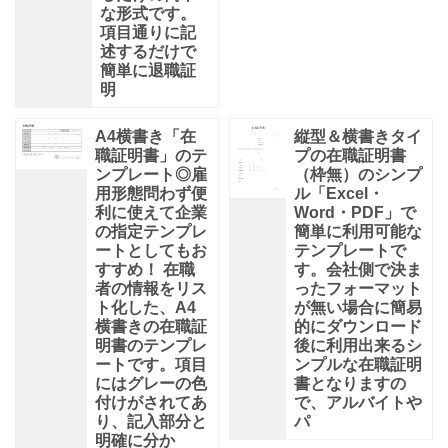
な形式です。
項目通りに記
述するだけで
簡単に退職証
明
A4横書き「在
縦型＆横書きタイ
職証明書」のテ
プの在職証明書
ンプレート◎雇
（枠無）のシンプ
用形態問わず便
ル「Excel・
利に使えて企業
Word・PDF」で
の指定テンプレ
簡単に利用可能な
ートとしてもお
テンプレートで
すすめ！ 在職
す。会社側で決ま
者の情報をリス
ったフォーマット
ト化した、A4
が無い場合に簡易
横書きの在職証
的にダウンロード
明書のテンプレ
後に利用出来るシ
ートです。項目
ンプルな在職証明
にはグレーの色
書となりますの
付けがされてあ
で、アルバイトや
り、記入部分と
パ
明確に分か