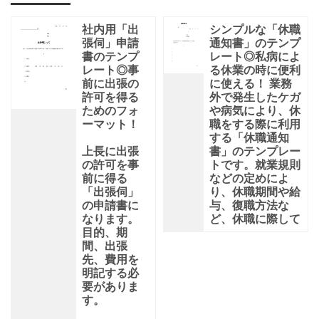
社内用「出
シンプルな「休職
張伺」申請
通知書」のテンプ
書のテンプ
レート◎私病によ
レート◎事
る休業の時に便利
前に出張の
に使える！ 業務
許可を得る
外で発生したケガ
ためのフォ
や病気により、休
ーマット！
職をする際に利用
する「休職通知
上長に出張
書」のテンプレー
の許可を事
トです。就業規則
前に得る
などの定めによ
「出張伺」
り、休職期間や給
の申請書に
与、復職方法な
なります。
ど、休職に際して
目的、期
間、出張
先、費用を
明記する必
要がありま
す。