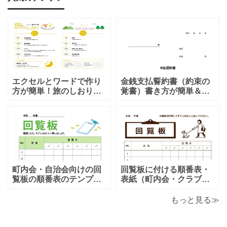
エクセルとワードで作り
金銭支払誓約書（約束の
方が簡単！旅のしおり
覚書）書き方が簡単＆項
「A4・二つ折り」家族旅
目編集可能なエクセルの
行・女子旅・カップルに
テンプレートとなりま
おすすめのテンプレート
す。シンプルな項目にな
となります。温泉旅行や
りますので、利用用途に
家族旅行など様々な用途
より項目や内容を編集し
で、楽しく利用出来る旅
利用する事が可能です。
のしおりの素材となりま
シンプルで簡易的な素材
す。ダウンロード後に簡
となりますので、金銭支
町内会・自治会向けの回
回覧板に付ける順番表・
単に編集出来るエクセ
払誓約書を作成時に用途
覧板の順番表のテンプレ
表紙（町内会・クラブの
ートとなり（回すのが簡
お知らせ）に簡単に使え
単）かわいい素材をダウ
る「Excel・Word・
もっと見る≫
ンロードが出来ます。 町
PDF」フォーマット・テ
内会・自治会向けの回覧
ンプレートとなります。