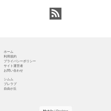
板の順番表（回すのが簡
回覧板に付ける順番表・
単）かわいいテンプレー
表紙（町内会・クラブの
トとなります。主に自治
お知らせ）に簡単に使え
会や町内会での利用を想
る「Excel・Word・
定し作成されている
PDF」
ホーム
利用規約
プライバシーポリシー
サイト運営者
お問い合わせ
シムム
ブレラブ
自由が丘