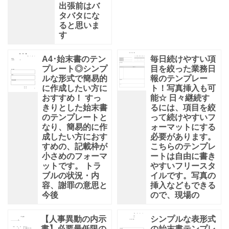
出張前はバ
タバタにな
ると思いま
す
A4･始末書のテン
毎日続けやすい項
プレート◎シンプ
目を絞った業務日
ルな形式で簡易的
報のテンプレー
に作成したい方に
ト！写真挿入も可
おすすめ！ すっ
能☆ 日々継続す
きりとした始末書
るには、項目を絞
のテンプレートと
って続けやすいフ
なり、簡易的に作
ォーマットにする
成したい方におす
必要があります。
すめの、記載枠が
こちらのテンプレ
小さめのフォーマ
ートは自由に書き
ットです。 トラ
やすいフリースタ
ブルの状況・内
イルです。写真の
容、謝罪の意思と
挿入などもできる
今後
ので、現場の
【人事異動の内示
シンプルな表形式
書】必要最低限の
の始末書テンプレ