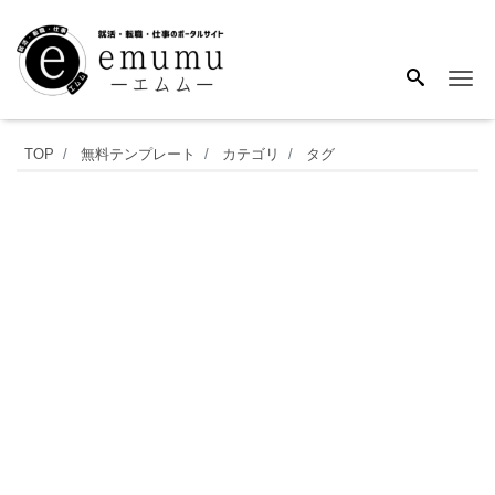
Me
書
TOP
無料テンプレート
カテゴリ
タグ
き
方
が
簡
単
（文
例・
見
本・
サ