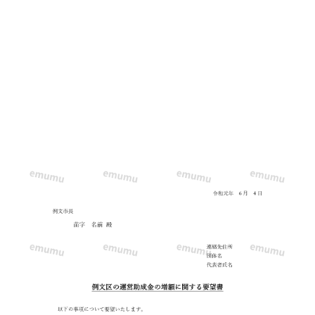
ン
プ
ル）
学
校・
自
治
会・
市
役
所
な
ど
に
使