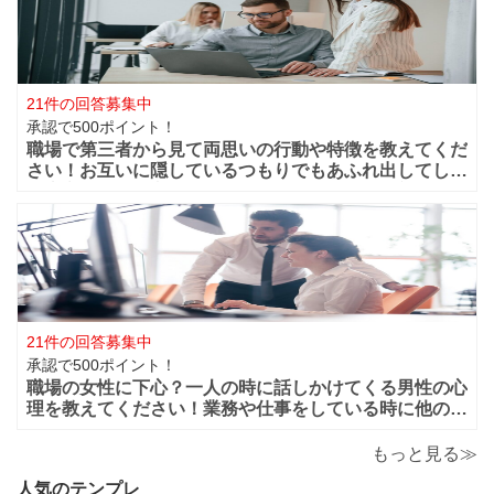
21件の回答募集中
承認で500ポイント！
職場で第三者から見て両思いの行動や特徴を教えてくだ
さい！お互いに隠しているつもりでもあふれ出してしま
う恋心や好きと言う気持ちってありますよね？部下や同
僚・上司から見ても、それって両想いじゃない？って行
動などってありますよね？ 第三者から見て
21件の回答募集中
承認で500ポイント！
職場の女性に下心？一人の時に話しかけてくる男性の心
理を教えてください！業務や仕事をしている時に他の人
がいると話しかけてこないのに一人になると男性から話
かけてくるのは下心があるからでしょうか？恋愛的に好
もっと見る≫
きだから一人の時を狙って話しかけてくるの
人気のテンプレ