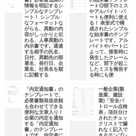
情報を明記するシ
ート◎部下のミス
ンプルなテンプレ
やアルバイト･パ
ート！ シンプル
ートも便利に使え
なフォーマットな
る！ 表形式で構
がらも、異動の内
成されたシンプル
容がしっかりと伝
な始末書のテンプ
わる、人事異動の
レートです。アル
内示書です。通達
バイトやパートに
する相手の氏名、
よって、接客時に
日付、異動先の部
発生したクレーム
署名、発行日、企
など、部下が起こ
業名、社長名を順
したミスを報告す
に記載する
る時にも便
「内定通知書」の
一般企業(製
テンプレートで、
造業、建設
必要書類発送依頼
業)「安全パ
も合わせてできる
トロール点検
便利な文章入り！
表」項目分け
企業の内定を通知
されたチェッ
する「内定通知
クリストで漏
書」のテンプレー
れなく記入で
トです。内定者に
きるテンプレ