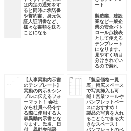
は内定の通知をす
ート
ると同時に承諾書
や誓約書、身元保
製造業、建設
証人証明書など、
業など一般企
様々な書類を送る
業の安全パト
ことになる
ロール点検表
として使える
テンプレート
になります。
見やすく項目
分けされてい
るので漏れ
【人事異動内示書
「製品価格一覧
のテンプレート】
表」幅広スペース
異動の内示をシン
で写真挿入も可
プルに伝えるフォ
能！営業ツールや
ーマット！ 会社
パンフレットベー
から社員へ発令す
スにおすすめ！
る際に使用する人
製品の写真を入れ
事異動内示書とな
ることもできる大
ります。氏名、日
きなスペース！
付、異動先部署
パンフレットのベ