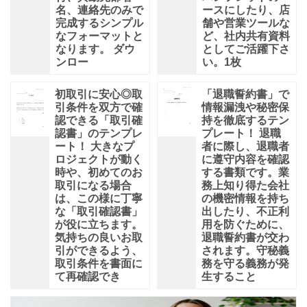
名、連絡先のみで
ースにしたり、店
完成するシンプル
舗や営業ツールな
なフォーマットと
ど、社内共有資料
なります。 ダウ
としてご活躍下さ
ンロー
い。1枚
初取引に安心◎取
「退職誓約書」で
引条件を双方で確
情報漏洩や秘密保
認できる「取引確
持を徹底するテン
認書」のテンプレ
プレート！ 退職
ート！ 大きなプ
者に際し、退職者
ロジェクトが動く
に遵守内容を確認
時や、初めてのお
する書類です。業
取引になる場合
務上知り得た会社
は、この様に丁寧
の機密情報を持ち
な「取引確認書」
出したり、不正利
が役に立ちます。
用を防ぐために、
気持ちの良いお取
退職誓約書が交わ
引ができるよう、
されます。守秘義
取引条件を書面に
務を守る義務が発
て再確認でき
生すること