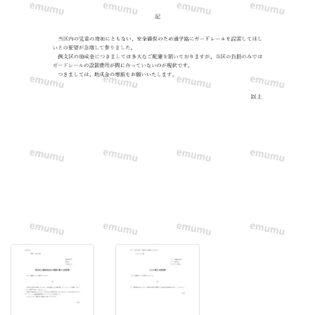
え
る！
Word
で
簡
単
に
文
章
の
編
集
が
出
来