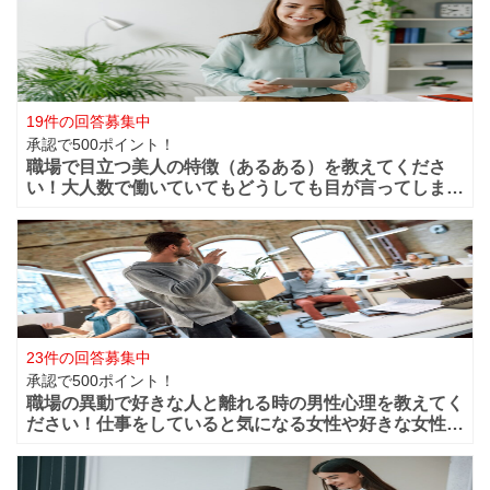
19件の回答募集中
承認で500ポイント！
職場で目立つ美人の特徴（あるある）を教えてくださ
い！大人数で働いていてもどうしても目が言ってしまう
華やかな美人っていますよね？周りからどうしても目立
ってしまうような美人は職場ではどの様な行動や特徴が
あるのでしょうか？ファッションセンスが良い
23件の回答募集中
承認で500ポイント！
職場の異動で好きな人と離れる時の男性心理を教えてく
ださい！仕事をしていると気になる女性や好きな女性な
どが職場付近に出来ますよね！？職場が近くだからこそ
仲良く過ごせたけど異動になってしまうと離れてしまい
ます。 男性的には好きな女性がいた場合は