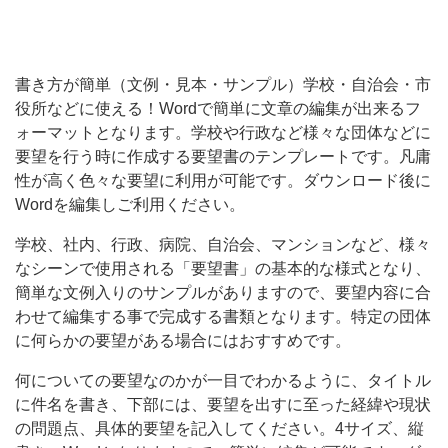
行
政
な
書き方が簡単（文例・見本・サンプル）学校・自治会・市
役所などに使える！Wordで簡単に文章の編集が出来るフ
ど
ォーマットとなります。学校や行政など様々な団体などに
様々
要望を行う時に作成する要望書のテンプレートです。凡庸
な
性が高く色々な要望に利用が可能です。ダウンロード後に
団
Wordを編集しご利用ください。
体
学校、社内、行政、病院、自治会、マンションなど、様々
な
なシーンで使用される「要望書」の基本的な様式となり、
簡単な文例入りのサンプルがありますので、要望内容に合
ど
わせて編集する事で完成する書類となります。特定の団体
に
に何らかの要望がある場合にはおすすめです。
要
何についての要望なのかが一目でわかるように、タイトル
に件名を書き、下部には、要望を出すに至った経緯や現状
の問題点、具体的要望を記入してください。4サイズ、縦