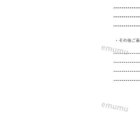
具
体
的
回
答
を
求
め
た
い