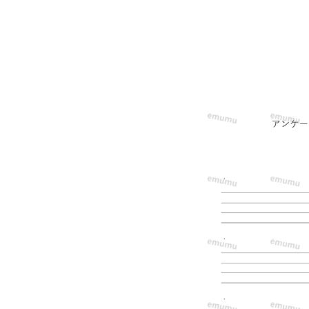
に
つ
き、
最
大
で
140
字
程