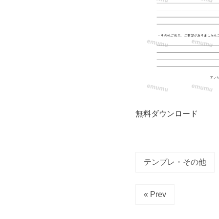
度
の
文
字
を
記
無料ダウンロード
入
で
テンプレ・その他
き
« Prev
る