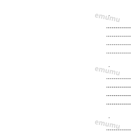
文
章
形
式
の
回
答
型
で、