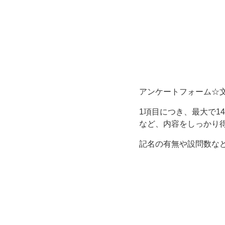
時
に
お
す
アンケートフォーム☆
す
1項目につき、最大で1
など、内容をしっかり
め！
記名の有無や設問数などは
1
項
目