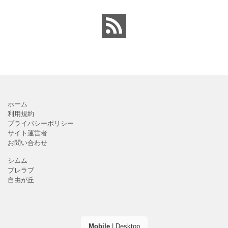
単）かわいいテンプレー
表紙（町内会・クラブの
トとなります。主に自治
お知らせ）に簡単に使え
会や町内会での利用を想
る「Excel・Word・
定し作成されている
PDF」
ホーム
利用規約
プライバシーポリシー
サイト運営者
お問い合わせ
シムム
ブレラブ
自由が丘
Mobile
|
Desktop