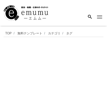
Me
見
TOP
無料テンプレート
カテゴリ
タグ
や
す
い！
簡
単
に
使
え
る
シ