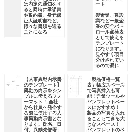
は内定の通知をす
ート
ると同時に承諾書
や誓約書、身元保
製造業、建設
証人証明書など、
業など一般企
様々な書類を送る
業の安全パト
ことになる
ロール点検表
として使える
テンプレート
になります。
見やすく項目
分けされてい
るので漏れ
【人事異動内示書
「製品価格一覧
のテンプレート】
表」幅広スペース
異動の内示をシン
で写真挿入も可
プルに伝えるフォ
能！営業ツールや
ーマット！ 会社
パンフレットベー
から社員へ発令す
スにおすすめ！
る際に使用する人
製品の写真を入れ
事異動内示書とな
ることもできる大
ります。氏名、日
きなスペース！
付、異動先部署
パンフレットのベ