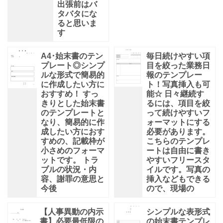
出張前はバ
タバタにな
ると思いま
す
A4･始末書のテン
毎日続けやすい項
プレート◎シンプ
目を絞った業務日
ルな形式で簡易的
報のテンプレー
に作成したい方に
ト！写真挿入も可
おすすめ！ すっ
能☆ 日々継続す
きりとした始末書
るには、項目を絞
のテンプレートと
って続けやすいフ
なり、簡易的に作
ォーマットにする
成したい方におす
必要があります。
すめの、記載枠が
こちらのテンプレ
小さめのフォーマ
ートは自由に書き
ットです。 トラ
やすいフリースタ
ブルの状況・内
イルです。写真の
容、謝罪の意思と
挿入などもできる
今後
ので、現場の
【人事異動の内示
シンプルな表形式
書】必要最低限の
の始末書テンプレ