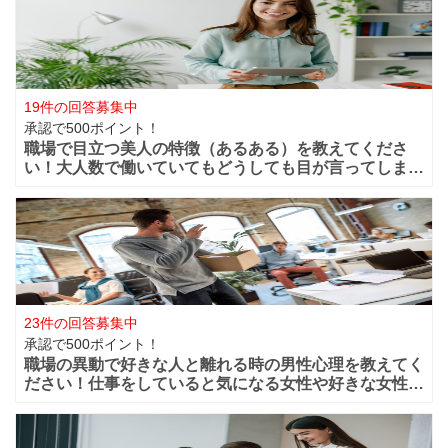
19件の回答募集中
承認で500ポイント！
職場で目立つ美人の特徴（あるある）を教えてくださ
い！大人数で働いていてもどうしても目が言ってしまう
華やかな美人っていますよね？周りからどうしても目立
ってしまうような美人は職場ではどの様な行動や特徴が
あるのでしょうか？ファッションセンスが良い
23件の回答募集中
承認で500ポイント！
職場の異動で好きな人と離れる時の男性心理を教えてく
ださい！仕事をしていると気になる女性や好きな女性な
どが職場付近に出来ますよね！？職場が近くだからこそ
仲良く過ごせたけど異動になってしまうと離れてしまい
ます。 男性的には好きな女性がいた場合は