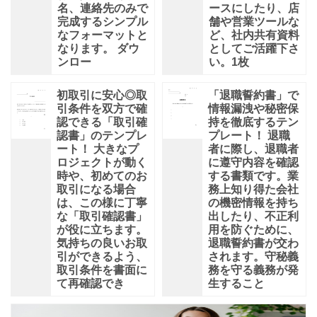
名、連絡先のみで
ースにしたり、店
完成するシンプル
舗や営業ツールな
なフォーマットと
ど、社内共有資料
なります。 ダウ
としてご活躍下さ
ンロー
い。1枚
初取引に安心◎取
「退職誓約書」で
引条件を双方で確
情報漏洩や秘密保
認できる「取引確
持を徹底するテン
認書」のテンプレ
プレート！ 退職
ート！ 大きなプ
者に際し、退職者
ロジェクトが動く
に遵守内容を確認
時や、初めてのお
する書類です。業
取引になる場合
務上知り得た会社
は、この様に丁寧
の機密情報を持ち
な「取引確認書」
出したり、不正利
が役に立ちます。
用を防ぐために、
気持ちの良いお取
退職誓約書が交わ
引ができるよう、
されます。守秘義
取引条件を書面に
務を守る義務が発
て再確認でき
生すること