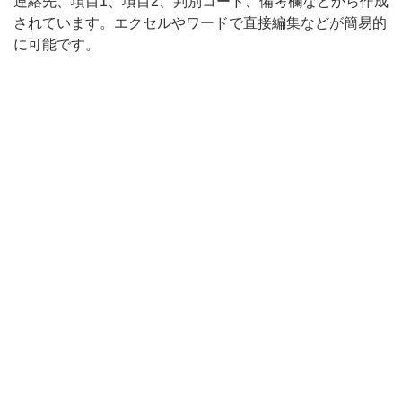
連絡先、項目1、項目2、判別コード、備考欄などから作成
一
されています。エクセルやワードで直接編集などが簡易的
に可能です。
覧
表
で
簡
易
的
に
比