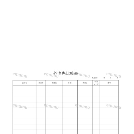
ン
プ
ル
な
外
注
先
比
較
表
「Excel・
Word・
PDF」
の
テ