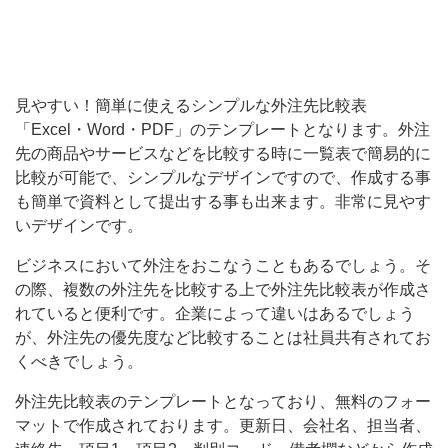
品
や
サ
見やすい！簡単に使えるシンプルな外注先比較表
ー
「Excel・Word・PDF」のテンプレートとなります。外注
ビ
先の商品やサービスなどを比較する時に一覧表で簡易的に
ス
比較が可能で、シンプルなデザインですので、作成する事
な
も簡単で資料として提出する事も出来ます。非常に見やす
いデザインです。
ど
を
ビジネスにおいて外注をおこなうこともあるでしょう。そ
の際、複数の外注先を比較する上で外注先比較表が作成さ
比
れていると便利です。企業によって違いはあるでしょう
較
が、外注先の優先度など比較することは社員共有されてお
す
くべきでしょう。
る
外注先比較表のテンプレートとなっており、無料のフォー
時
マットで作成されております。更新日、会社名、担当者、
に