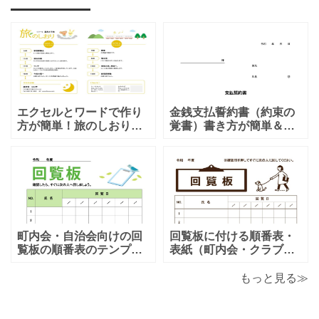
エクセルとワードで作り
金銭支払誓約書（約束の
方が簡単！旅のしおり
覚書）書き方が簡単＆項
「A4・二つ折り」家族旅
目編集可能なエクセルの
行・女子旅・カップルに
テンプレートとなりま
おすすめのテンプレート
す。シンプルな項目にな
となります。温泉旅行や
りますので、利用用途に
家族旅行など様々な用途
より項目や内容を編集し
で、楽しく利用出来る旅
利用する事が可能です。
のしおりの素材となりま
シンプルで簡易的な素材
す。ダウンロード後に簡
となりますので、金銭支
町内会・自治会向けの回
回覧板に付ける順番表・
単に編集出来るエクセ
払誓約書を作成時に用途
覧板の順番表のテンプレ
表紙（町内会・クラブの
ートとなり（回すのが簡
お知らせ）に簡単に使え
単）かわいい素材をダウ
る「Excel・Word・
もっと見る≫
ンロードが出来ます。 町
PDF」フォーマット・テ
内会・自治会向けの回覧
ンプレートとなります。
板の順番表（回すのが簡
回覧板に付ける順番表・