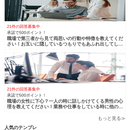
21件の回答募集中
承認で500ポイント！
職場で第三者から見て両思いの行動や特徴を教えてくだ
さい！お互いに隠しているつもりでもあふれ出してしま
う恋心や好きと言う気持ちってありますよね？部下や同
僚・上司から見ても、それって両想いじゃない？って行
動などってありますよね？ 第三者から見て
21件の回答募集中
承認で500ポイント！
職場の女性に下心？一人の時に話しかけてくる男性の心
理を教えてください！業務や仕事をしている時に他の人
がいると話しかけてこないのに一人になると男性から話
かけてくるのは下心があるからでしょうか？恋愛的に好
もっと見る≫
きだから一人の時を狙って話しかけてくるの
人気のテンプレ