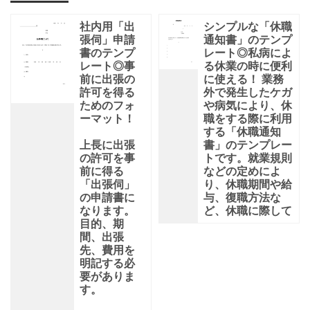
社内用「出
シンプルな「休職
張伺」申請
通知書」のテンプ
書のテンプ
レート◎私病によ
レート◎事
る休業の時に便利
前に出張の
に使える！ 業務
許可を得る
外で発生したケガ
ためのフォ
や病気により、休
ーマット！
職をする際に利用
する「休職通知
上長に出張
書」のテンプレー
の許可を事
トです。就業規則
前に得る
などの定めによ
「出張伺」
り、休職期間や給
の申請書に
与、復職方法な
なります。
ど、休職に際して
目的、期
間、出張
先、費用を
明記する必
要がありま
す。