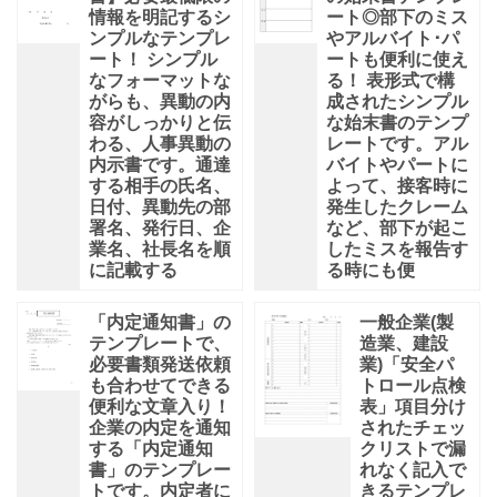
情報を明記するシ
ート◎部下のミス
ンプルなテンプレ
やアルバイト･パ
ート！ シンプル
ートも便利に使え
なフォーマットな
る！ 表形式で構
がらも、異動の内
成されたシンプル
容がしっかりと伝
な始末書のテンプ
わる、人事異動の
レートです。アル
内示書です。通達
バイトやパートに
する相手の氏名、
よって、接客時に
日付、異動先の部
発生したクレーム
署名、発行日、企
など、部下が起こ
業名、社長名を順
したミスを報告す
に記載する
る時にも便
「内定通知書」の
一般企業(製
テンプレートで、
造業、建設
必要書類発送依頼
業)「安全パ
も合わせてできる
トロール点検
便利な文章入り！
表」項目分け
企業の内定を通知
されたチェッ
する「内定通知
クリストで漏
書」のテンプレー
れなく記入で
トです。内定者に
きるテンプレ