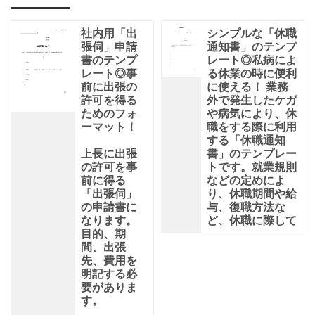
社内用「出
シンプルな「休職
張伺」申請
通知書」のテンプ
書のテンプ
レート◎私病によ
レート◎事
る休業の時に便利
前に出張の
に使える！ 業務
許可を得る
外で発生したケガ
ためのフォ
や病気により、休
ーマット！
職をする際に利用
する「休職通知
上長に出張
書」のテンプレー
の許可を事
トです。就業規則
前に得る
などの定めによ
「出張伺」
り、休職期間や給
の申請書に
与、復職方法な
なります。
ど、休職に際して
目的、期
間、出張
先、費用を
明記する必
要がありま
す。