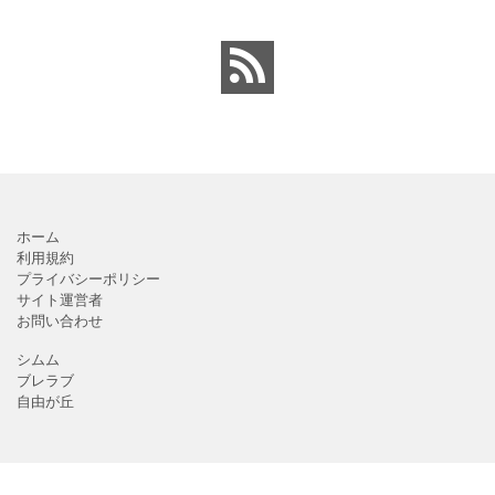
板の順番表（回すのが簡
回覧板に付ける順番表・
単）かわいいテンプレー
表紙（町内会・クラブの
トとなります。主に自治
お知らせ）に簡単に使え
会や町内会での利用を想
る「Excel・Word・
定し作成されている
PDF」
ホーム
利用規約
プライバシーポリシー
サイト運営者
お問い合わせ
シムム
ブレラブ
自由が丘