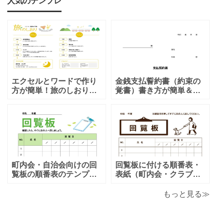
人気のテンプレ
エクセルとワードで作り
金銭支払誓約書（約束の
方が簡単！旅のしおり
覚書）書き方が簡単＆項
「A4・二つ折り」家族旅
目編集可能なエクセルの
行・女子旅・カップルに
テンプレートとなりま
おすすめのテンプレート
す。シンプルな項目にな
となります。温泉旅行や
りますので、利用用途に
家族旅行など様々な用途
より項目や内容を編集し
で、楽しく利用出来る旅
利用する事が可能です。
のしおりの素材となりま
シンプルで簡易的な素材
す。ダウンロード後に簡
となりますので、金銭支
町内会・自治会向けの回
回覧板に付ける順番表・
単に編集出来るエクセ
払誓約書を作成時に用途
覧板の順番表のテンプレ
表紙（町内会・クラブの
ートとなり（回すのが簡
お知らせ）に簡単に使え
単）かわいい素材をダウ
る「Excel・Word・
もっと見る≫
ンロードが出来ます。 町
PDF」フォーマット・テ
内会・自治会向けの回覧
ンプレートとなります。