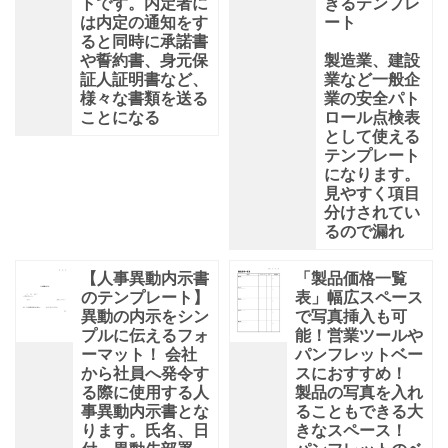
トです。内定者に
きるテンプレ
は内定の通知をす
ート
ると同時に承諾書
や誓約書、身元保
製造業、建設
証人証明書など、
業など一般企
様々な書類を送る
業の安全パト
ことになる
ロール点検表
として使える
テンプレート
になります。
見やすく項目
分けされてい
るので漏れ
【人事異動内示書
「製品価格一覧
のテンプレート】
表」幅広スペース
異動の内示をシン
で写真挿入も可
プルに伝えるフォ
能！営業ツールや
ーマット！ 会社
パンフレットベー
から社員へ発令す
スにおすすめ！
る際に使用する人
製品の写真を入れ
事異動内示書とな
ることもできる大
ります。氏名、日
きなスペース！