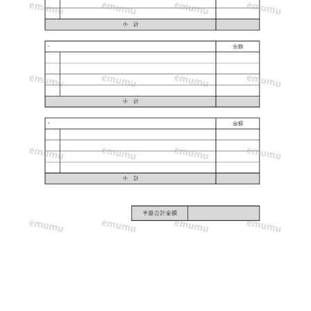
出
来
る
テ
ン
プ
レ
ー
ト
と
な
り、
予
算
内