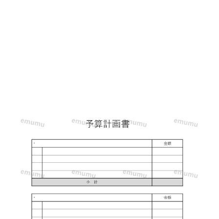
算
計
画
書！
4
ブ
ロ
ッ
ク
で
項
目
が
作
成