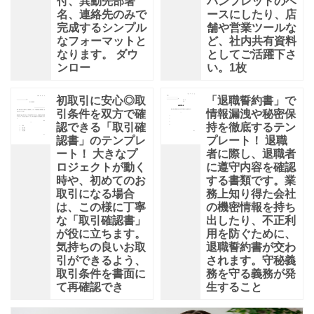
付、異動先部署
パンフレットのベ
名、連絡先のみで
ースにしたり、店
完成するシンプル
舗や営業ツールな
なフォーマットと
ど、社内共有資料
なります。 ダウ
としてご活躍下さ
ンロー
い。1枚
初取引に安心◎取
「退職誓約書」で
引条件を双方で確
情報漏洩や秘密保
認できる「取引確
持を徹底するテン
認書」のテンプレ
プレート！ 退職
ート！ 大きなプ
者に際し、退職者
ロジェクトが動く
に遵守内容を確認
時や、初めてのお
する書類です。業
取引になる場合
務上知り得た会社
は、この様に丁寧
の機密情報を持ち
な「取引確認書」
出したり、不正利
が役に立ちます。
用を防ぐために、
気持ちの良いお取
退職誓約書が交わ
引ができるよう、
されます。守秘義
取引条件を書面に
務を守る義務が発
て再確認でき
生すること