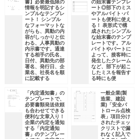
書】必要最低限の
の始末書テンプレ
情報を明記するシ
ート◎部下のミス
ンプルなテンプレ
やアルバイト･パ
ート！ シンプル
ートも便利に使え
なフォーマットな
る！ 表形式で構
がらも、異動の内
成されたシンプル
容がしっかりと伝
な始末書のテンプ
わる、人事異動の
レートです。アル
内示書です。通達
バイトやパートに
する相手の氏名、
よって、接客時に
日付、異動先の部
発生したクレーム
署名、発行日、企
など、部下が起こ
業名、社長名を順
したミスを報告す
に記載する
る時にも便
「内定通知書」の
一般企業(製
テンプレートで、
造業、建設
必要書類発送依頼
業)「安全パ
も合わせてできる
トロール点検
便利な文章入り！
表」項目分け
企業の内定を通知
されたチェッ
する「内定通知
クリストで漏
書」のテンプレー
れなく記入で