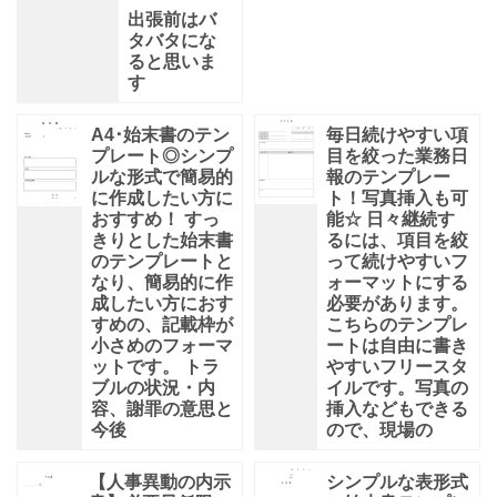
出張前はバ
タバタにな
ると思いま
す
A4･始末書のテン
毎日続けやすい項
プレート◎シンプ
目を絞った業務日
ルな形式で簡易的
報のテンプレー
に作成したい方に
ト！写真挿入も可
おすすめ！ すっ
能☆ 日々継続す
きりとした始末書
るには、項目を絞
のテンプレートと
って続けやすいフ
なり、簡易的に作
ォーマットにする
成したい方におす
必要があります。
すめの、記載枠が
こちらのテンプレ
小さめのフォーマ
ートは自由に書き
ットです。 トラ
やすいフリースタ
ブルの状況・内
イルです。写真の
容、謝罪の意思と
挿入などもできる
今後
ので、現場の
【人事異動の内示
シンプルな表形式