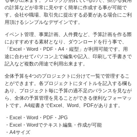
る事が出来ます。ブロックが別れているので、掛かる費用
す。
の計算などが非常に見やすく簡単に作成する事が可能で
す。会社や職場、取引先に提出する必要がある場合にご利
ブ
用頂けるシンプルなデザインです。
ロ
ッ
イベント管理、事業計画、人件費など、予算計画を作る際
におすすめする素材となり、ダウンロードを行う事で、
ク
「Excel・Word・PDF・A4・縦型」が利用可能です。用
が
途に合わせてパソコン上で編集や記入、印刷して手書きで
別
記入など複数の用途で利用出来ます。
れ
全体予算を4つのプロジェクトに分けて一覧で管理するこ
て
とができます。各プロジェクトにタイトルを記入する欄も
い
あり、プロジェクト毎に予算の過不足のバランスを見なが
ら、全体の予算管理を見ることができる便利なフォーマッ
る
トです。A4縦書きでExcel、Word、PDFがあります。
の
で、
・Excel・Word・PDF・JPG
・Excel・Wordでテキスト編集・作成が可能
掛
・A4サイズ