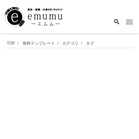
Me
見
TOP
無料テンプレート
カテゴリ
タグ
や
す
い
＆
使
い
や
す
い
予