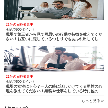
ます。 男性的には好きな女性がいた場合は
21件の回答募集中
承認で500ポイント！
職場で第三者から見て両思いの行動や特徴を教えてくだ
さい！お互いに隠しているつもりでもあふれ出してしま
う恋心や好きと言う気持ちってありますよね？部下や同
僚・上司から見ても、それって両想いじゃない？って行
動などってありますよね？ 第三者から見て
21件の回答募集中
承認で500ポイント！
職場の女性に下心？一人の時に話しかけてくる男性の心
理を教えてください！業務や仕事をしている時に他の人
がいると話しかけてこないのに一人になると男性から話
かけてくるのは下心があるからでしょうか？恋愛的に好
もっと見る≫
きだから一人の時を狙って話しかけてくるの