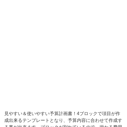
容
に
合
わ
せ
て
作
成
す
る
事
が
出
見やすい＆使いやすい予算計画書！4ブロックで項目が作
来
成出来るテンプレートとなり、予算内容に合わせて作成す
ま