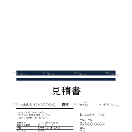
囲
気
の
お
し
ゃ
れ
な
見
積
書
の
テ
ン
プ