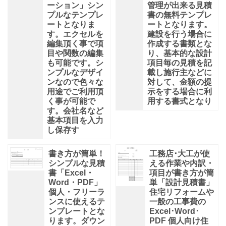
ーション」シン
管理が出来る見積
プルなテンプレ
書の無料テンプレ
ートとなりま
ートとなります。
す。エクセルを
建設を行う場合に
編集頂く事で項
作成する書類とな
目や関数の編集
り、基本的な設計
も可能です。シ
項目毎の見積を記
ンプルなデザイ
載し施行主などに
ンなので色々な
対して、金額の提
用途でご利用頂
示をする場合に利
く事が可能で
用する書式となり
す。会社名など
基本項目を入力
し保存す
書き方が簡単！
工務店･大工が使
シンプルな見積
える作業や内訳・
書「Excel・
項目が書き方が簡
Word・PDF」
単「設計見積書」
個人・フリーラ
住宅リフォームや
ンスに使えるテ
一般の工事費の
ンプレートとな
Excel･Word･
ります。ダウン
PDF 個人向け住