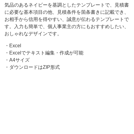
気品のあるネイビーを基調としたテンプレートで、見積書
要
に必要な基本項目の他、見積条件を箇条書きに記載でき、
な
お相手から信用を得やすい、誠意が伝わるテンプレートで
基
す。入力も簡単で、個人事業主の方にもおすすめしたい、
本
おしゃれなデザインです。
項
・Excel
目
・Excelでテキスト編集・作成が可能
・A4サイズ
の
・ダウンロードはZIP形式
他、
見
積
条
件
を
箇