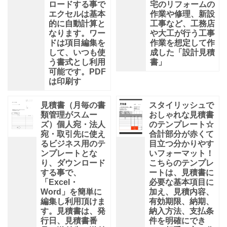
ロードする事で
宅のリフォームの
エクセルは基本
作業や修理、新設
的に自動計算と
工事など、工務店
なります。ワー
や大工が行う工事
ドは項目編集を
作業を想定して作
して、いつも使
成した「設計見積
う書式とし利用
書」
可能です。PDF
は印刷す
見積書（月毎の書
スタイリッシュで
類管理がスムー
おしゃれな見積書
ズ）個人宛・法人
のテンプレート☆
宛・取引先に使え
合計部分が赤くて
るビジネス用のテ
目立つ分かりやす
ンプレートとな
いフォーマット！
り、ダウンロード
こちらのテンプレ
する事で、
ートは、見積書に
「Excel・
必要な基本項目に
Word」を簡単に
加え、見積内容、
編集し利用頂けま
有効期限、納期、
す。見積書は、発
納入方法、支払条
行日、見積書番
件を明確にでき