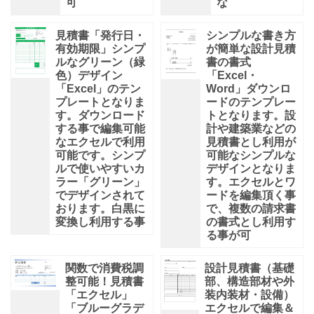
可
な
見積書「発行日・
シンプルな書き方
有効期限」シンプ
が簡単な設計見積
ルなグリーン（緑
書の書式
色）デザイン
「Excel・
「Excel」のテン
Word」ダウンロ
プレートとなりま
ードのテンプレー
す。ダウンロード
トとなります。設
する事で編集可能
計や建築業などの
なエクセルで利用
見積書とし利用が
可能です。シンプ
可能なシンプルな
ルで使いやすいカ
デザインとなりま
ラー「グリーン」
す。エクセルとワ
でデザインされて
ードを編集頂く事
おります。白黒に
で、複数の請求書
変換し利用する事
の書式とし利用す
る事が可
関数で消費税調
設計見積書（基礎
整可能！見積書
部、構造部材や外
「エクセル」
装内装材・設備）
「ブルーグラデ
エクセルで編集＆