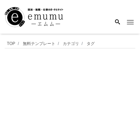
Me
ネ
TOP
無料テンプレート
カテゴリ
タグ
イ
ビ
ー
の
落
ち
着
い
た
雰