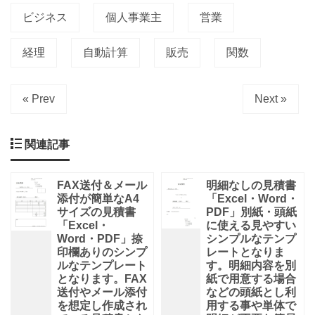
ビジネス
個人事業主
営業
経理
自動計算
販売
関数
« Prev
Next »
関連記事
FAX送付＆メール
明細なしの見積書
添付が簡単なA4
「Excel・Word・
サイズの見積書
PDF」別紙・頭紙
「Excel・
に使える見やすい
Word・PDF」捺
シンプルなテンプ
印欄ありのシンプ
レートとなりま
ルなテンプレート
す。明細内容を別
となります。FAX
紙で用意する場合
送付やメール添付
などの頭紙とし利
を想定し作成され
用する事や単体で