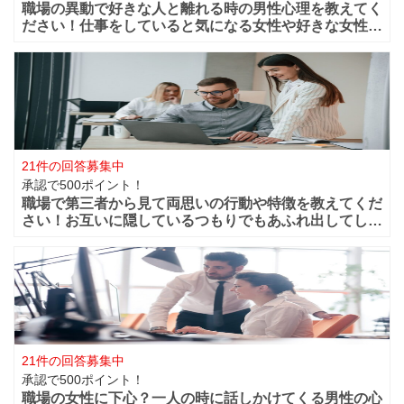
職場の異動で好きな人と離れる時の男性心理を教えてく
ださい！仕事をしていると気になる女性や好きな女性な
どが職場付近に出来ますよね！？職場が近くだからこそ
仲良く過ごせたけど異動になってしまうと離れてしまい
ます。 男性的には好きな女性がいた場合は
21件の回答募集中
承認で500ポイント！
職場で第三者から見て両思いの行動や特徴を教えてくだ
さい！お互いに隠しているつもりでもあふれ出してしま
う恋心や好きと言う気持ちってありますよね？部下や同
僚・上司から見ても、それって両想いじゃない？って行
動などってありますよね？ 第三者から見て
21件の回答募集中
承認で500ポイント！
職場の女性に下心？一人の時に話しかけてくる男性の心