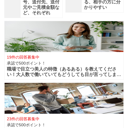
号、送付先、送付
る、相手の方に分
元やご見積金額な
かりやすい
ど、それぞれ
19件の回答募集中
承認で500ポイント！
職場で目立つ美人の特徴（あるある）を教えてくださ
い！大人数で働いていてもどうしても目が言ってしまう
華やかな美人っていますよね？周りからどうしても目立
ってしまうような美人は職場ではどの様な行動や特徴が
あるのでしょうか？ファッションセンスが良い
23件の回答募集中
承認で500ポイント！