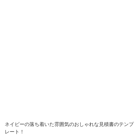
と
し
た
テ
ン
プ
レ
ー
ト
で、
見
積
書
ネイビーの落ち着いた雰囲気のおしゃれな見積書のテンプ
に
レート！
必