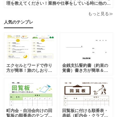
理を教えてください！業務や仕事をしている時に他の人
がいると話しかけてこないのに一人になると男性から話
かけてくるのは下心があるからでしょうか？恋愛的に好
もっと見る≫
きだから一人の時を狙って話しかけてくるの
人気のテンプレ
エクセルとワードで作り
金銭支払誓約書（約束の
方が簡単！旅のしおり
覚書）書き方が簡単＆項
「A4・二つ折り」家族旅
目編集可能なエクセルの
行・女子旅・カップルに
テンプレートとなりま
おすすめのテンプレート
す。シンプルな項目にな
となります。温泉旅行や
りますので、利用用途に
家族旅行など様々な用途
より項目や内容を編集し
で、楽しく利用出来る旅
利用する事が可能です。
のしおりの素材となりま
シンプルで簡易的な素材
す。ダウンロード後に簡
となりますので、金銭支
町内会・自治会向けの回
回覧板に付ける順番表・
単に編集出来るエクセ
払誓約書を作成時に用途
覧板の順番表のテンプレ
表紙（町内会・クラブの