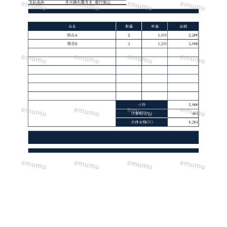
レ
ー
ト！
気
品
の
あ
る
ネ
イ
ビ
ー
を
基
調