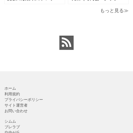
ートとなり（回すのが簡
お知らせ）に簡単に使え
単）かわいい素材をダウ
る「Excel・Word・
もっと見る≫
ンロードが出来ます。 町
PDF」フォーマット・テ
内会・自治会向けの回覧
ンプレートとなります。
板の順番表（回すのが簡
回覧板に付ける順番表・
単）かわいいテンプレー
表紙（町内会・クラブの
トとなります。主に自治
お知らせ）に簡単に使え
会や町内会での利用を想
る「Excel・Word・
定し作成されている
PDF」
ホーム
利用規約
プライバシーポリシー
サイト運営者
お問い合わせ
シムム
ブレラブ
自由が丘