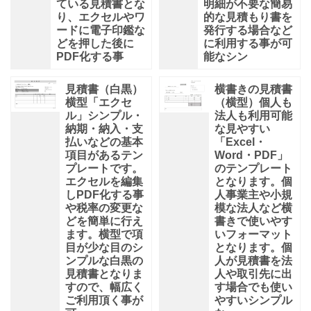
ている見積書とな
明細が不要な簡易
り、エクセルやワ
的な見積もり書を
ードに電子印鑑な
発行する場合など
どを押した後に
に利用する事が可
PDF化する事
能なシン
見積書（白黒）
横書きの見積書
横型「エクセ
（横型）個人も
ル」シンプル・
法人も利用可能
納期・納入・支
な見やすい
払いなどの基本
「Excel・
項目があるテン
Word・PDF」
プレートです。
のテンプレート
エクセルを編集
となります。個
しPDF化する事
人事業主や小規
や税率の変更な
模な法人など横
どを簡単に行え
書きで使いやす
ます。横型で項
いフォーマット
目が少な目のシ
となります。個
ンプルな白黒の
人が見積書を法
見積書となりま
人や取引先に出
すので、幅広く
す場合でも使い
ご利用頂く事が
やすいシンプル