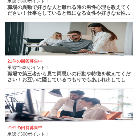
承認で500ポイント！
職場の異動で好きな人と離れる時の男性心理を教えてく
ださい！仕事をしていると気になる女性や好きな女性な
どが職場付近に出来ますよね！？職場が近くだからこそ
仲良く過ごせたけど異動になってしまうと離れてしまい
ます。 男性的には好きな女性がいた場合は
21件の回答募集中
承認で500ポイント！
職場で第三者から見て両思いの行動や特徴を教えてくだ
さい！お互いに隠しているつもりでもあふれ出してしま
う恋心や好きと言う気持ちってありますよね？部下や同
僚・上司から見ても、それって両想いじゃない？って行
動などってありますよね？ 第三者から見て
21件の回答募集中
承認で500ポイント！