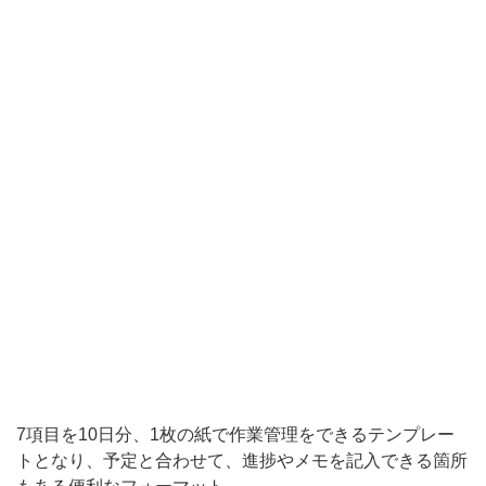
を
記
入
で
き
る
箇
所
も
あ
る
便
利
7項目を10日分、1枚の紙で作業管理をできるテンプレー
な
トとなり、予定と合わせて、進捗やメモを記入できる箇所
フ