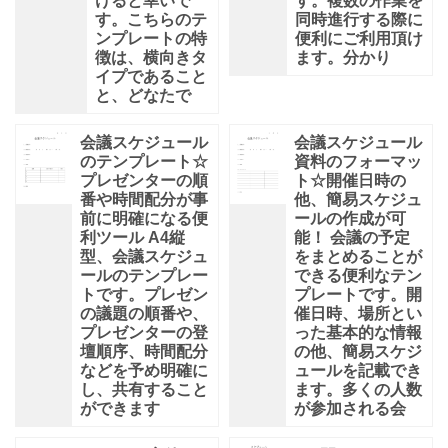
けると幸いで
す。複数の作業を
す。こちらのテ
同時進行する際に
ンプレートの特
便利にご利用頂け
徴は、横向きタ
ます。分かり
イプであること
と、どなたで
会議スケジュール
会議スケジュール
のテンプレート☆
資料のフォーマッ
プレゼンターの順
ト☆開催日時の
番や時間配分が事
他、簡易スケジュ
前に明確になる便
ールの作成が可
利ツール A4縦
能！ 会議の予定
型、会議スケジュ
をまとめることが
ールのテンプレー
できる便利なテン
トです。プレゼン
プレートです。開
の議題の順番や、
催日時、場所とい
プレゼンターの登
った基本的な情報
壇順序、時間配分
の他、簡易スケジ
などを予め明確に
ュールを記載でき
し、共有すること
ます。多くの人数
ができます
が参加される会