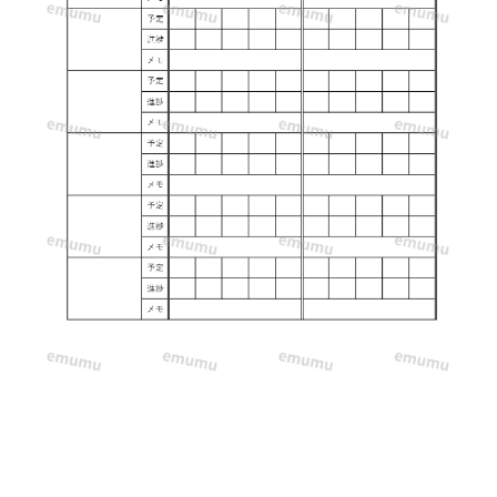
と
な
り、
予
定
と
合
わ
せ
て、
進
捗
や
メ
モ