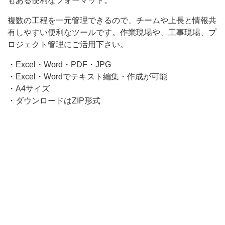
もある便利なフォーマット。
ォ
複数の工程を一元管理できるので、チームや上長と情報共
ー
有しやすい便利なツールです。作業現場や、工事現場、プ
マ
ロジェクト管理にご活用下さい。
ッ
・Excel・Word・PDF・JPG
ト。
・Excel・Wordでテキスト編集・作成が可能
複
・A4サイズ
・ダウンロードはZIP形式
数
の
工
程
を
一
元
管