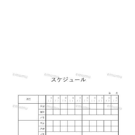
で
作
業
管
理
を
で
き
る
テ
ン
プ
レ
ー
ト