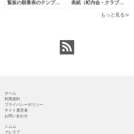
単に編集出来るエクセ
払誓約書を作成時に用途
覧板の順番表のテンプレ
表紙（町内会・クラブの
ートとなり（回すのが簡
お知らせ）に簡単に使え
単）かわいい素材をダウ
る「Excel・Word・
もっと見る≫
ンロードが出来ます。 町
PDF」フォーマット・テ
内会・自治会向けの回覧
ンプレートとなります。
板の順番表（回すのが簡
回覧板に付ける順番表・
単）かわいいテンプレー
表紙（町内会・クラブの
トとなります。主に自治
お知らせ）に簡単に使え
会や町内会での利用を想
る「Excel・Word・
定し作成されている
PDF」
ホーム
利用規約
プライバシーポリシー
サイト運営者
お問い合わせ
シムム
ブレラブ