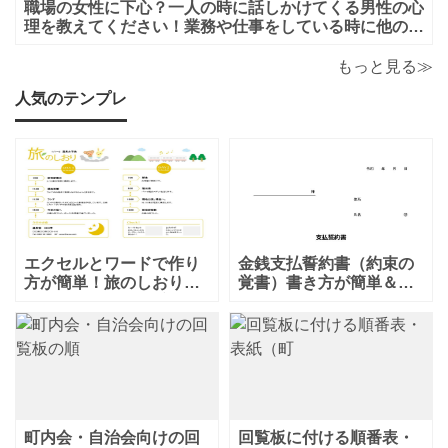
職場の女性に下心？一人の時に話しかけてくる男性の心
理を教えてください！業務や仕事をしている時に他の人
がいると話しかけてこないのに一人になると男性から話
かけてくるのは下心があるからでしょうか？恋愛的に好
もっと見る≫
きだから一人の時を狙って話しかけてくるの
人気のテンプレ
エクセルとワードで作り
金銭支払誓約書（約束の
方が簡単！旅のしおり
覚書）書き方が簡単＆項
「A4・二つ折り」家族旅
目編集可能なエクセルの
行・女子旅・カップルに
テンプレートとなりま
おすすめのテンプレート
す。シンプルな項目にな
となります。温泉旅行や
りますので、利用用途に
家族旅行など様々な用途
より項目や内容を編集し
で、楽しく利用出来る旅
利用する事が可能です。
のしおりの素材となりま
シンプルで簡易的な素材
す。ダウンロード後に簡
となりますので、金銭支
町内会・自治会向けの回
回覧板に付ける順番表・