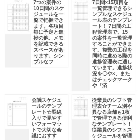
7つの案件の
7日間×15項目を
10日間のスケ
一覧管理できるシ
ジュールを一
ンプルなスケジュ
覧で把握でき
ール表のテンプレ
ます。各項目
ート！ 7日間の工
毎に予定と進
程管理表で、15
捗の他、メモ
の案件を一覧管理
を記載できる
することができま
スペースがあ
す。複数の工程を
ります。シン
同時に進める際の
プルなフ
進捗管理表に適し
ています。進捗状
況を〇や×、また
はチェックマーク
や「済
会議スケジュ
従業員のシフト管
ールのテンプ
理表☆チーム別や
レート☆罫線
異なる店舗も1枚
入りで見やす
で管理できる便利
いフォーマッ
なテンプレート！
トで大切な会
従業員のシフトス
議におすす
ケジュールを管理