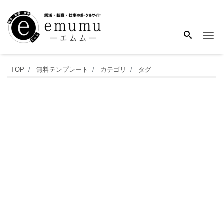
Me
7
TOP
無料テンプレート
カテゴリ
タグ
項
目
を
10
日
分、
1
枚
の
紙