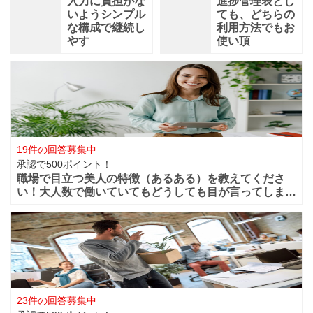
入力に負担がな
進捗管理表とし
いようシンプル
ても、どちらの
な構成で継続し
利用方法でもお
やす
使い頂
19件の回答募集中
承認で500ポイント！
職場で目立つ美人の特徴（あるある）を教えてくださ
い！大人数で働いていてもどうしても目が言ってしまう
華やかな美人っていますよね？周りからどうしても目立
ってしまうような美人は職場ではどの様な行動や特徴が
あるのでしょうか？ファッションセンスが良い
23件の回答募集中