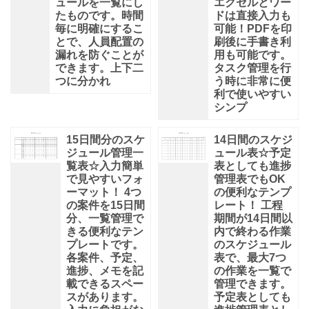
ュールを一覧にし
エクセルとワー
たものです。時間
ドは直接入力も
毎に明確にするこ
可能！PDFを印
とで、人員配置の
刷後に手書き利
漏れを防ぐことが
用も可能です。
できます。上下二
タスク管理を行
つに分かれ
う時に非常に便
利で使いやすい
シンプ
15日間分のスケ
14日間のスケジ
ジュール管理一
ュール表☆予定
覧表☆入力簡単
表としても進捗
で見やすいフォ
管理表でもOK
ーマット！ 4つ
の便利なテンプ
の案件を15日間
レート！ 工程
分、一覧管理で
期間が14日間以
きる便利なテン
内で終わる作業
プレートです。
のスケジュール
各案件、予定、
表で、最大7つ
進捗、メモを記
の作業を一覧で
載できるスペー
管理できます。
スがあります。
予定表としても