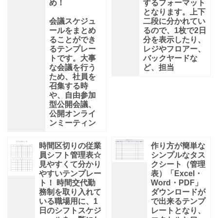
め！
するフォーマット
となります。上下
会議スケジュ
二段に分かれてい
ールをまとめ
るので、1枚で2日
ることができ
分を表示したり、
るテンプレー
レジやフロアー、
トです。大事
バックヤードな
な会議を行う
ど、担当
ため、社員を
召集する時
や、自由参加
型公開会議、
公開オンライ
ンミーティン
時間区切りの従業
作り方が簡単な
員シフト管理表☆
シンプルなタス
見やすくて分かり
クシート（管理
やすいテンプレー
表）「Excel・
ト！ 時間交代勤
Word・PDF」
務制を取り入れて
ダウンロードが
いる職場用に、1
で出来るテンプ
日のシフトスケジ
レートとなり、