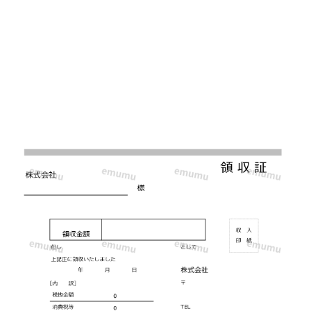
た
A5
領
収
書
☆
計
算
式
入
り
の
簡
単
便