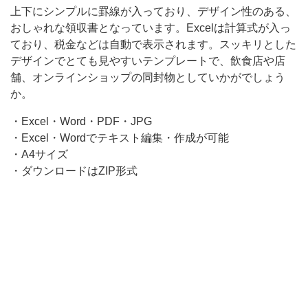
上下にシンプルに罫線が入っており、デザイン性のある、
あ
おしゃれな領収書となっています。Excelは計算式が入っ
る、
ており、税金などは自動で表示されます。スッキリとした
お
デザインでとても見やすいテンプレートで、飲食店や店
し
舗、オンラインショップの同封物としていかがでしょう
か。
ゃ
れ
・Excel・Word・PDF・JPG
・Excel・Wordでテキスト編集・作成が可能
な
・A4サイズ
領
・ダウンロードはZIP形式
収
書
と
な
っ
て