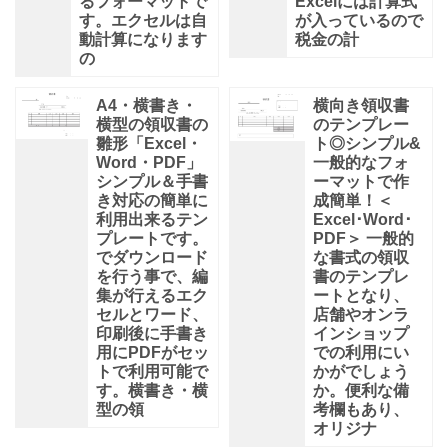
るフォーマットで
Excelには計算式
す。エクセルは自
が入っているので
動計算になります
税金の計
の
A4・横書き・
横向き領収書
横型の領収書の
のテンプレー
雛形「Excel・
ト◎シンプル&
Word・PDF」
一般的なフォ
シンプル＆手書
ーマットで作
き対応の簡単に
成簡単！＜
利用出来るテン
Excel･Word･
プレートです。
PDF＞ 一般的
でダウンロード
な書式の領収
を行う事で、編
書のテンプレ
集が行えるエク
ートとなり、
セルとワード、
店舗やオンラ
印刷後に手書き
インショップ
用にPDFがセッ
での利用にい
トで利用可能で
かがでしょう
す。横書き・横
か。便利な備
型の領
考欄もあり、
オリジナ