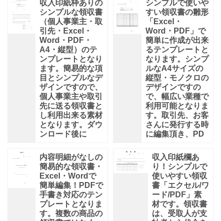
収入印紙枠ありの
シンプルで使いや
シンプルな領収書
すい領収書の雛形
（個人事業主・取
「Excel・
引先・Excel・
Word・PDF」で
Word・PDF・
簡単に作成が出来
A4・縦型）のテ
るテンプレートと
ンプレートとなり
なります。シンプ
ます。簡易的な項
ルなA4サイズの
目とシンプルなデ
縦型・モノクロの
ザインですので、
デザインですの
個人事業主や取引
で、幅広い業種で
先に送る領収書と
利用可能となりま
し利用出来る素材
す。取引先、お客
となります。ダウ
さんに発行する時
ンロード後に
に編集頂き、PD
内容明細がなしの
収入印紙欄あ
簡易的な領収書・
り！シンプルで
Excel・Wordで
使いやすい領収
簡単編集！PDFで
書「エクセル/ワ
手書き対応のテン
ード/PDF」素
プレートとなりま
材です。領収書
す。複数の商品の
は、受取人が支