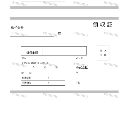
利
な
テ
ン
プ
レ
ー
ト！
上
下
に
シ
ン
プ
ル