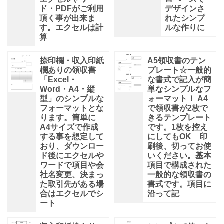
ド・PDFがご利用
デザインさ
頂く事が出来ま
れたシンプ
す。エクセルは計
ルな作りに
算
捺印欄・収入印紙
A5領収書のテン
欄ありの領収書
プレート☆一般的
「Excel・
な書式で記入が簡
Word・A4・縦
単なシンプルなフ
型」のシンプルな
ォーマット！ A4
フォーマットとな
で領収書が2枚で
ります。簡単に
きるテンプレート
A4サイズで作成
です。1枚を控え
する事を想定して
にしてもOK 印
おり、ダウンロー
刷後、切ってお使
ド後にエクセルや
いください。基本
ワードで項目や会
項目で構成された
社名変更、決まっ
一般的な領収書の
た取引先がある場
書式です。項目に
合はエクセルでシ
沿って記
ート