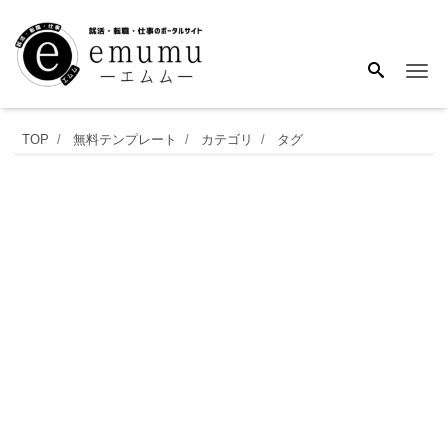
Me
お
TOP
無料テンプレート
カテゴリ
タグ
し
ゃ
れ
で
ス
ッ
キ
リ
と
し