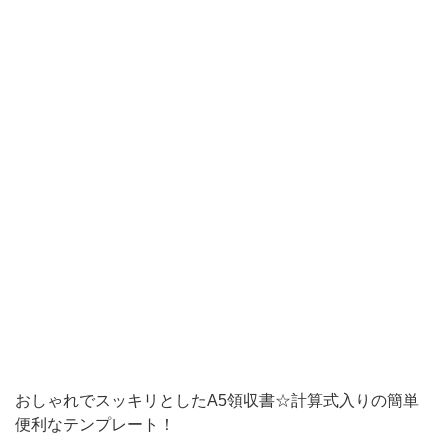
に
罫
線
が
入
っ
て
お
り、
デ
ザ
イ
ン
おしゃれでスッキリとしたA5領収書☆計算式入りの簡単
性
便利なテンプレート！
の