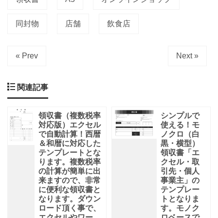
同封物
店舗
飲食店
« Prev
Next »
関連記事
領収書（複数税率
シンプルで
対応版）エクセル
使える！モ
で自動計算！西暦
ノクロ（白
＆和暦に対応した
黒・横型）
テンプレートとな
領収書「エ
ります。複数税率
クセル・取
の計算が簡単に出
引先・個人
来ますので、非常
事業主」の
に便利な領収書と
テンプレー
なります。ダウン
トとなりま
ロード頂く事で、
す。モノク
エクセルやワー
ロベースで