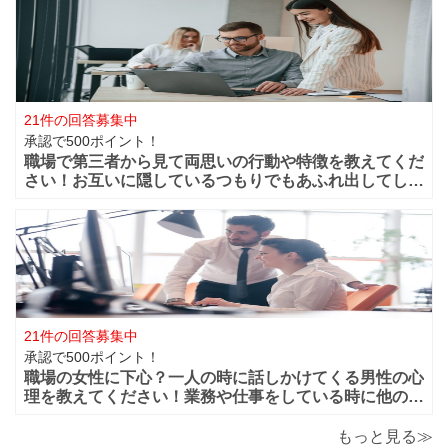
仲良く過ごせたけど異動になってしまうと離れてしまい
ます。 男性的には好きな女性がいた場合は
21件の回答募集中
承認で500ポイント！
職場で第三者から見て両思いの行動や特徴を教えてくだ
さい！お互いに隠しているつもりでもあふれ出してしま
う恋心や好きと言う気持ちってありますよね？部下や同
僚・上司から見ても、それって両想いじゃない？って行
動などってありますよね？ 第三者から見て
21件の回答募集中
承認で500ポイント！
職場の女性に下心？一人の時に話しかけてくる男性の心
理を教えてください！業務や仕事をしている時に他の人
がいると話しかけてこないのに一人になると男性から話
かけてくるのは下心があるからでしょうか？恋愛的に好
もっと見る≫