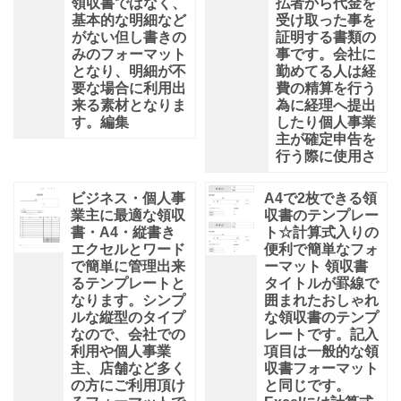
領収書ではなく、
払者から代金を
基本的な明細など
受け取った事を
がない但し書きの
証明する書類の
みのフォーマット
事です。会社に
となり、明細が不
勤めてる人は経
要な場合に利用出
費の精算を行う
来る素材となりま
為に経理へ提出
す。編集
したり個人事業
主が確定申告を
行う際に使用さ
ビジネス・個人事
A4で2枚できる領
業主に最適な領収
収書のテンプレー
書・A4・縦書き
ト☆計算式入りの
エクセルとワード
便利で簡単なフォ
で簡単に管理出来
ーマット 領収書
るテンプレートと
タイトルが罫線で
なります。シンプ
囲まれたおしゃれ
ルな縦型のタイプ
な領収書のテンプ
なので、会社での
レートです。記入
利用や個人事業
項目は一般的な領
主、店舗など多く
収書フォーマット
の方にご利用頂け
と同じです。