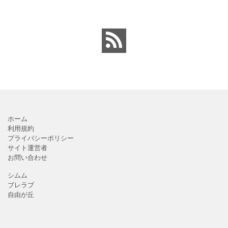
内会・自治会向けの回覧
ンプレートとなります。
板の順番表（回すのが簡
回覧板に付ける順番表・
単）かわいいテンプレー
表紙（町内会・クラブの
トとなります。主に自治
お知らせ）に簡単に使え
会や町内会での利用を想
る「Excel・Word・
定し作成されている
PDF」
ホーム
利用規約
プライバシーポリシー
サイト運営者
お問い合わせ
シムム
ブレラブ
自由が丘