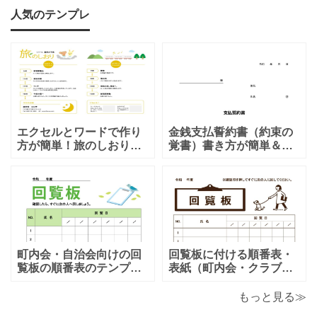
きだから一人の時を狙って話しかけてくるの
人気のテンプレ
エクセルとワードで作り
金銭支払誓約書（約束の
方が簡単！旅のしおり
覚書）書き方が簡単＆項
「A4・二つ折り」家族旅
目編集可能なエクセルの
行・女子旅・カップルに
テンプレートとなりま
おすすめのテンプレート
す。シンプルな項目にな
となります。温泉旅行や
りますので、利用用途に
家族旅行など様々な用途
より項目や内容を編集し
で、楽しく利用出来る旅
利用する事が可能です。
のしおりの素材となりま
シンプルで簡易的な素材
す。ダウンロード後に簡
となりますので、金銭支
町内会・自治会向けの回
回覧板に付ける順番表・
単に編集出来るエクセ
払誓約書を作成時に用途
覧板の順番表のテンプレ
表紙（町内会・クラブの
ートとなり（回すのが簡
お知らせ）に簡単に使え
単）かわいい素材をダウ
る「Excel・Word・
もっと見る≫
ンロードが出来ます。 町
PDF」フォーマット・テ