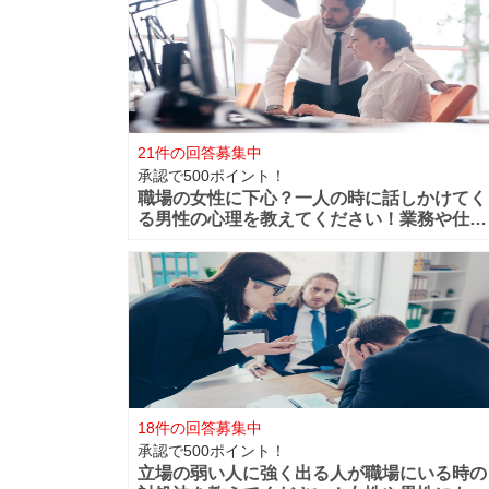
ら見ても、それって両想いじゃない？って行
動などってありますよね？ 第三者から見て
21件の回答募集中
承認で500ポイント！
職場の女性に下心？一人の時に話しかけてく
る男性の心理を教えてください！業務や仕事
をしている時に他の人がいると話しかけてこ
ないのに一人になると男性から話かけてくる
のは下心があるからでしょうか？恋愛的に好
きだから一人の時を狙って話しかけてくるの
18件の回答募集中
承認で500ポイント！
立場の弱い人に強く出る人が職場にいる時の