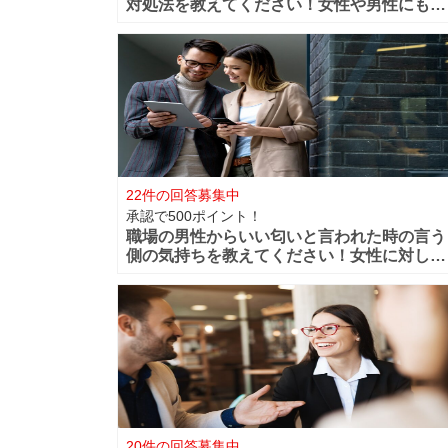
対処法を教えてください！女性や男性にもい
ますよね？上司が部下にとか立場的に弱い相
手には強気の態度で偉そうに言うのに自分よ
り強い立場の上司にはヘコヘコとする人って
いますよね？弱い人に強く出る人が職場に居
22件の回答募集中
承認で500ポイント！
職場の男性からいい匂いと言われた時の言う
側の気持ちを教えてください！女性に対して
いい匂いと言うのは同僚や部下に対しても結
構勇気がいる事だったりしますよね？女性同
僚などにいい匂いと言う理由はどんな理由な
のでしょうか？ 女性がいい匂いと男性に言
20件の回答募集中