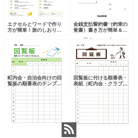
エクセルとワードで作り
金銭支払誓約書（約束の
方が簡単！旅のしおり
覚書）書き方が簡単＆項
「A4・二つ折り」家族旅
目編集可能なエクセルの
行・女子旅・カップルに
テンプレートとなりま
おすすめのテンプレート
す。シンプルな項目にな
となります。温泉旅行や
りますので、利用用途に
家族旅行など様々な用途
より項目や内容を編集し
で、楽しく利用出来る旅
利用する事が可能です。
のしおりの素材となりま
シンプルで簡易的な素材
す。ダウンロード後に簡
となりますので、金銭支
町内会・自治会向けの回
回覧板に付ける順番表・
単に編集出来るエクセ
払誓約書を作成時に用途
覧板の順番表のテンプレ
表紙（町内会・クラブの
ートとなり（回すのが簡
お知らせ）に簡単に使え
単）かわいい素材をダウ
る「Excel・Word・
もっと見る≫
ンロードが出来ます。 町
PDF」フォーマット・テ
内会・自治会向けの回覧
ンプレートとなります。
板の順番表（回すのが簡
回覧板に付ける順番表・
単）かわいいテンプレー
表紙（町内会・クラブの
トとなります。主に自治
お知らせ）に簡単に使え
会や町内会での利用を想
る「Excel・Word・
定し作成されている
PDF」