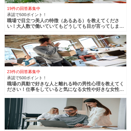
19件の回答募集中
承認で500ポイント！
職場で目立つ美人の特徴（あるある）を教えてくださ
い！大人数で働いていてもどうしても目が言ってしまう
華やかな美人っていますよね？周りからどうしても目立
ってしまうような美人は職場ではどの様な行動や特徴が
あるのでしょうか？ファッションセンスが良い
23件の回答募集中
承認で500ポイント！
職場の異動で好きな人と離れる時の男性心理を教えてく
ださい！仕事をしていると気になる女性や好きな女性な
どが職場付近に出来ますよね！？職場が近くだからこそ
仲良く過ごせたけど異動になってしまうと離れてしまい
ます。 男性的には好きな女性がいた場合は