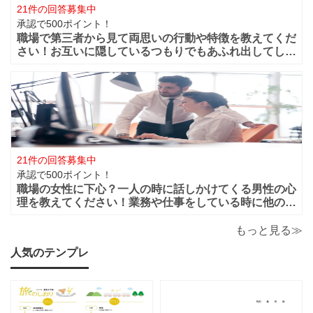
21件の回答募集中
承認で500ポイント！
職場で第三者から見て両思いの行動や特徴を教えてくだ
さい！お互いに隠しているつもりでもあふれ出してしま
う恋心や好きと言う気持ちってありますよね？部下や同
僚・上司から見ても、それって両想いじゃない？って行
動などってありますよね？ 第三者から見て
21件の回答募集中
承認で500ポイント！
職場の女性に下心？一人の時に話しかけてくる男性の心
理を教えてください！業務や仕事をしている時に他の人
がいると話しかけてこないのに一人になると男性から話
かけてくるのは下心があるからでしょうか？恋愛的に好
もっと見る≫
きだから一人の時を狙って話しかけてくるの
人気のテンプレ