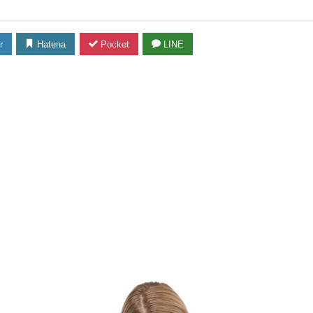
r
Hatena
Pocket
LINE