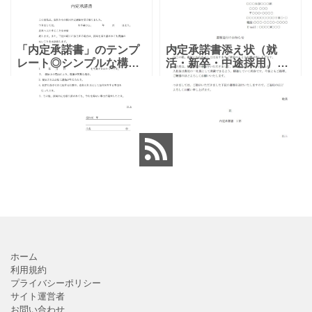
「内定承諾書」のテンプ
内定承諾書添え状（就
レート◎シンプルな構成
活・新卒・中途採用）
で初めての方でも簡単に
Excel・Wordで見本やサ
書ける！ 合格通知書を送
ンプルと記入例文を編集
付の際に合わせて同封
し作成が出来るテンプレ
し、内定者に内定の承諾
ートです。A4横、内定承
をサインしてもらう書類
諾書や履歴書などの書類
です。
ホーム
利用規約
プライバシーポリシー
サイト運営者
お問い合わせ