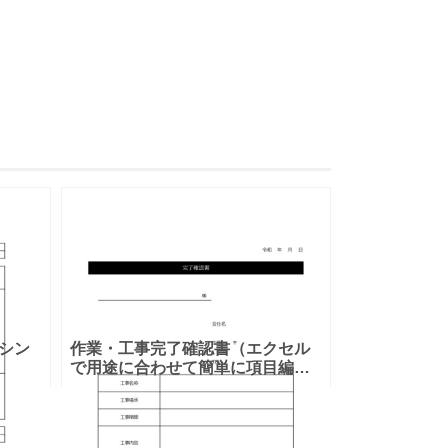
シン
作業・工事完了確認書（エクセル
で用途に合わせて簡単に項目編集
形をダ
が出来る雛形）ダウンロード後に
ルな
利用出来るテンプレートとなりま
目が
す。 各種作業や工事など様々な用
途で利用