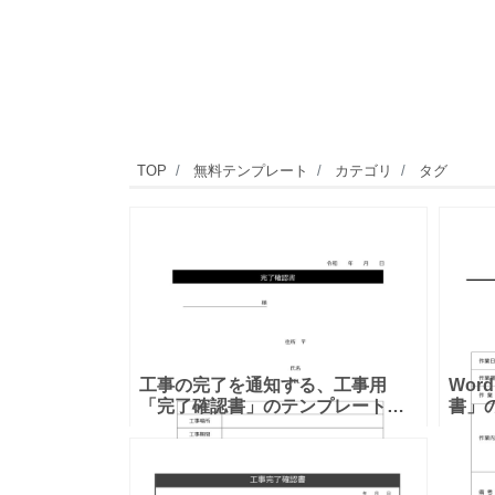
TOP
無料テンプレート
カテゴリ
タグ
工事の完了を通知する、工事用
Wor
「完了確認書」のテンプレート！
書」
工事の完了を通知する「完了確認
ォー
書」です。工事会社名、工事名、
完了
場所、期間、工事内容、工事完了
フォ
日を明記し