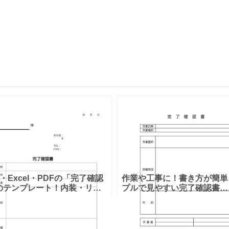
d・Excel・PDFの「完了確認
作業や工事に！書き方が簡単
のテンプレート！内装・リフ
プルで見やすい完了確認書
ム工事などの発注者と作業の
「Excel・Word・PDF」雛
を合意し双方が署名 自宅のリ
ウンロード出来ます。シンプ
ーム工事や内装工事を業者
デザインのテンプレートで項
簡単な