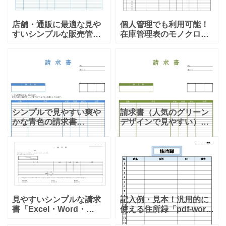
店舗・通販に最適な見や
個人管理でも利用可能！
すいシンプルな販売管理
在庫管理表のモノクロ・
表「Excel・Word・
横型「Excel・Word・
PDF」のテンプレートと
PDF」をでダウンロード
なります。ダウンロード
が出来るテンプレートと
する事で、表管理出来る
なります。基本的には倉
エクセルと、項目などが
庫の簡易的な在庫管理
シンプルで見やすい爽や
請求書（人気のグリーン
かな青色の請求書
デザインで見やすい）エ
「Excel」で簡単に編集が
クセルで作成方法＆自動
出来るテンプレートで、
計算＆管理が簡単な無料
品目毎に値引きを設定で
テンプレートとなりま
きるタイプです。ご請求
す。カラーがグリーンベ
額を枠で囲み、上部に大
ースとなり、非常に項目
きく提
内容や記
見やすいシンプルな請求
記入例・見本！汎用的に
書「Excel・Word・
使える住所録「pdf-word-
PDF」書き方・作り方が
Excel」個人・団体・法人