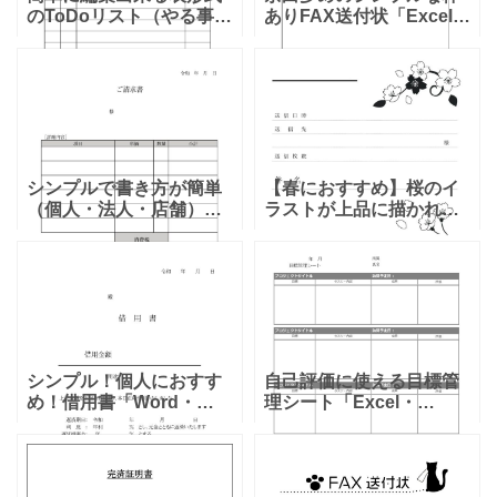
のToDoリスト（やる事）
ありFAX送付状「Excel・
「Excel・Word・PDF・
Word・PDF・A4・縦
A4・縦型」のテンプレー
型」フォーマットとなり
トとなります。簡単にや
ます。シンプルなデザイ
る事や予定をエクセルや
ンで、内容部分は余白が
ワードで記入
多めに取ってある
シンプルで書き方が簡単
【春におすすめ】桜のイ
（個人・法人・店舗）請
ラストが上品に描かれ
求書のExcel・Word・
た、FAX送付状のテンプ
PDFをダウンロード出来
レート！桜が繊細に美し
るテンプレートになりま
く描かれたFAX送付状で
す。項目が非常に簡潔で
す。とても上品な印象を
シンプルですので、個
与えるデザインで、個人･
ビ
シンプル！個人におすす
自己評価に使える目標管
め！借用書「Word・
理シート「Excel・
Excel・PDF」簡単ダウ
Word・PDF」事務・介
ンロード 借用書とは、金
護・管理職に使えるシン
銭の貸し借りの際に、借
プルな管理表となりま
りる側が「いつ、いくら
す。 簡単な作りなので、