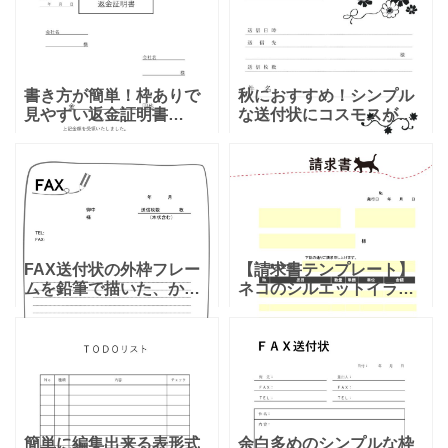
後にエクセルかワードを
と小鳥が描かれているデ
編集して利用出来る送付
ザインとなります
書き方が簡単！枠ありで
秋におすすめ！シンプル
見やすい返金証明書
な送付状にコスモスが上
「Excel・Word・PDF」
品に描かれた、落ち着い
シンプルなデザインのテ
た印象のテンプレート！
ンプレートで、Excel・
無機質になりがちな書類
Wordは編集が可能ですの
送付状にかわいいコスモ
で、返金内容に
スのイラストが添えられ
たワ
FAX送付状の外枠フレー
【請求書テンプレート】
ムを鉛筆で描いた、かわ
ネコのシルエットイラス
いいテンプレート！ 鉛筆
トが入った、おしゃれで
がフレームを描いたよう
かわいいデザイン！ おし
なユニークなFAX送付状
ゃれな請求書の書式をお
のテンプレートです。優
探しの方におすすめする
しい印象と温かい印象を
テンプレートです。猫好
きに
簡単に編集出来る表形式
余白多めのシンプルな枠