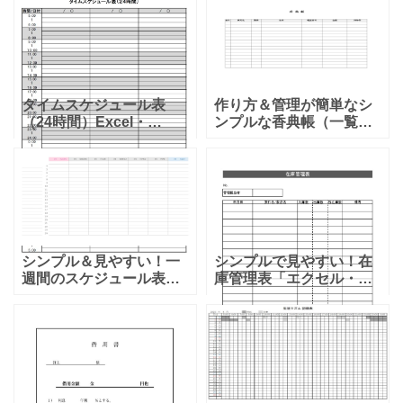
ンプレートです。シンプ
などの申請の補足とし
ルな縦型なので一覧で非
て、不足の部分を明確に
常に見やすく分かり
するために必要になるも
の
タイムスケジュール表
作り方＆管理が簡単なシ
（24時間）Excel・
ンプルな香典帳（一覧
Word・PDFのテンプレー
表）エクセルで簡単作
トで個人的な予定や業務
成・管理が出来るテンプ
の予定、帰宅後や仕事終
レートとなります。エク
わりの予定などを作成す
セルで一覧管理を想定し
る事が可能です。Exc
ている香典帳となります
が、手書き
シンプル＆見やすい！一
シンプルで見やすい！在
週間のスケジュール表
庫管理表「エクセル・ワ
「日別・時間別」「エク
ード」手書き用のA4サイ
セル・ワード・PDF」横
ズPDFのテンプレートで
型のテンプレートとなり
す。エクセルとワードは
ます。一週間の予定を立
項目編集が可能となり、
てる時に日別＆時間別に
エクセルで管理すると関
予定を
数