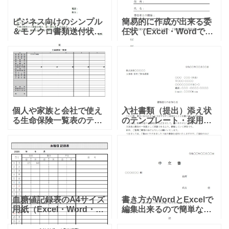
が発生する
ビジネス向けのシンプル
簡易的に作成が出来る委
＆モノクロ書類送付状
任状（Excel・Wordで制
（添え状）Excel・Word
限や内容を簡単に作れ
で見本とサンプルの例文
る）見やすいテンプレー
編集が可能！PDFを印刷
トとなり、PDFを印刷す
し手書きで作成出来るテ
る事で、手書きで作成す
ンプレートです。シン
る事も可能です。ダウ
個人や家族と会社で使え
入社書類（提出）添え状
る生命保険一覧表のテン
のテンプレート・採用・
プレート！Excel・
就職活動・新卒の個人か
Word・PDFで作成や書き
ら企業や会社に送る為の
方も簡単なシンプルなデ
送付状・添え状とし使え
ザインの素材となりま
る素材です。見本で例文
す。会社や家族の生命保
が入ってますので、編集
険
しご利
血糖値記録表のA4サイズ
書き方がWordとExcelで
用紙（Excel・Word・
編集出来るので簡単な申
PDF）で簡単に管理や作
立書のテンプレートで
成する事が出来る表のテ
す。様々な手続きや変更