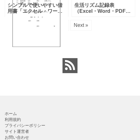
シンプルで使いやすい借
生活リズム記録表
用書「エクセル・ワー
（Excel・Word・PDF）
ド・金利、借用金額、返
のテンプレート！手書き
済方法」のテンプレート
の場合はPDFを利用する
1
2
Next »
となります。エクセルと
事で簡易的に作成が出来
ワードにて内容の編集が
ます。ExcelとWordは直
可能となります。用途に
接入力を行った
合わせて
ホーム
利用規約
プライバシーポリシー
サイト運営者
お問い合わせ