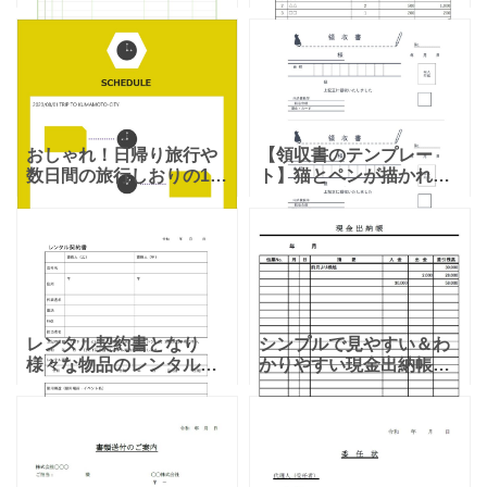
フ）エクセルで簡単に管
PDF」シンプルなフォー
理が可能なテンプレート
マットとなります。個人
となります。ワードで記
事業主や法人で請求書を
入が出来る素材とJPG・
作成、送付する場合に利
PDFで手書き対応となり
用出来るシンプルな
ま
おしゃれ！日帰り旅行や
【領収書のテンプレー
数日間の旅行しおりの1ペ
ト】猫とペンが描かれ
ージに使える！旅行スケ
た、シンプルでかわいい
ジュールのテンプレート
素材！猫とペンのシルエ
となります。ダウンロー
ットを入れたかわいい領
ドするとZIPにエクセル・
収書です。A4用紙に3枚
ワードはテキスト編集が
分の領収書が作れます。
ビジネス
レンタル契約書となり
シンプルで見やすい＆わ
様々な物品のレンタル時
かりやすい現金出納帳テ
に使える便利なテンプレ
ンプレート（Excel・
ート！様々な物品を貸し
Word・PDF）初心者でも
借りする際に使用する
簡単に記入出来る一覧表
「レンタル契約書」のひ
形式となります。Excel・
な形となり、レンタル料
Wordはサン