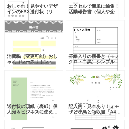
おしゃれ！見やすいデザ
エクセルで簡単に編集！
インのFAX送付状（リボ
活動報告書（個人や企
ン・ドット）の素材をダ
業、団体、サークル）で
ウンロード おしゃれ！見
使えるテンプレートとな
やすいデザインのFAX送
ります。ダウンロードを
付状（リボン・ドット）
行う事で利用が可能な報
のテンプレートとなりま
告書となり、凡庸性が高
いので複
消費税（変更可能）おし
罫線入りの横書き（モノ
ゃれ（レースリボン・グ
クロ・白黒）シンプルな
レー）納品書「Excel・
FAX送付状「Excel・
Word・PDF」のテンプレ
Word・PDF・A4・縦
ートとなり、簡単に消費
型」のテンプレートとな
税の変更をエクセルなど
ります。縦型の罫線入り
で行う事も可能です
で横書きに対応してい
送付状の頭紙（表紙）個
記入例・見本あり！ミモ
人宛＆ビジネスに使え
ザと小鳥と領収書「A4・
る！「Excel・Word」シ
Excel・Word・PDF」お
ンプルなテンプレートと
しゃれなテンプレートと
なります。ダウンロード
なり、フレームでミモザ