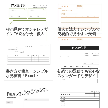
簡単な素材をダウンロー
に利用が可能なテンプレ
ドが出来る。テンプレー
ートとなります。作成時
トをエクセルやワードで
には個人情報などは注意
編集する事で簡単に使え
し作成する必
枠が緑色でオシャレデザ
個人＆法人！シンプルで
インFAX送付状「個人・
簡易的で見やすい受領書
法人・取引先」シンプル
「Excel・Word・PDF・
で使いやすいテンプレー
A4・2枚」のテンプレー
トです。緑の枠で基本部
トとなり、ダウンロード
分が囲われておりますの
頂く事で、印刷するPDF
で、オシャレなデザイン
や編集、直接入
の送
書き方が簡単！シンプル
初めての送信でも安心な
な見積書「Excel・
スタンダードなデザイン
Word・PDF」個人・フリ
のFAX送付状となり、ダ
ーランスに使えるテンプ
ウンロード後に利用出来
レートとなります。ダウ
るテンプレートとなりま
ンロードする事でエクセ
す。 初めてFAX送付状を
ルは基本的に自動計算と
送る場合などにも安心な