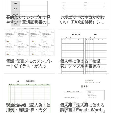
借入」「返済期日や金
凡庸性が高く事務職や管
理
罫線入りでシンプルで見
シルエットのネコがかわ
やすい！完済証明書のテ
いい（FAX送付状）シン
ンプレート！罫線入りの
プルで見やすい項目のイ
完済証明書で、大切な項
ラスト入りテンプレート
目がすっきりと見やすい
となります。送信元や送
テンプレート。貸主名、
信先の情報はエクセルと
住所、返済金額、貸付
ワードで編集可能となり
日、完済
ます
電話･伝言メモのテンプレ
個人毎に使える「検温
ート◎イラストが入った
表」シンプル＆書き方簡
かわいいデザインでフリ
単！学校や会社で利用で
ー記述スペースもあり！
きる1ヶ月の体温チェック
いつでもそばに置いてお
シート・ダウンロード
きたい、かわいい電話メ
「検温表」のテンプレー
モです。お仕事でもプラ
トです。家庭や会社、介
イベ
護におい
現金出納帳（記入例・使
個人宛・法人宛に使える
用例・自動計算・円グラ
請求書「Excel・Word・