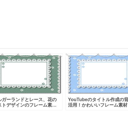
ルガーランドとレース、花の
YouTubeのタイトル作成の
ストデザインのフレーム素材
活用！かわいいフレーム素材
り、お祝いのメッセージカー
り、パールのガーランドやレ
美容クリニックの張り紙など
ス、花のイラストデザインで
活用いただけます。臨時休業
ク動画や結婚、恋愛などに関
内や個
動画配