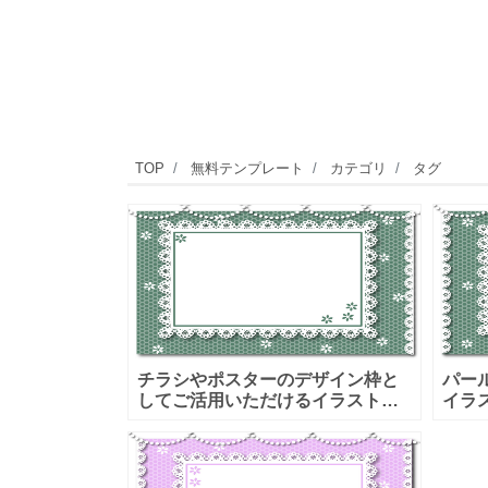
TOP
無料テンプレート
カテゴリ
タグ
チラシやポスターのデザイン枠と
パー
してご活用いただけるイラストフ
イラ
レーム素材！おしゃれなパールガ
とな
ーランドとレース柄、花のイラス
ドや
トデザインで深緑のカラーとな
にご
り、落ち着い
の案