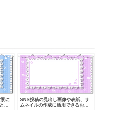
背景に
SNS投稿の見出し画像や表紙、サ
とな
ムネイルの作成に活用できるおし
ー
ゃれなフレーム素材となり、パー
メイ
ルガーランドが飾られたレースの
する
囲い枠でかわいいテンプレートに
なります