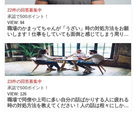
22件の回答募集中
承認で500ポイント！
VIEW:
94
職場のかまってちゃんが「うざい」時の対処方法をお願
いします！仕事をしていても面倒と感じてしまう周りに
構ってほしい人「かまってちゃん」が上司や同僚・部下
にも居る場
23件の回答募集中
承認で500ポイント！
VIEW:
126
職場で同僚や上司に多い自分の話ばかりする人に疲れる
時の対処方法を教えてください！人の話は程々にしか聞
かないのに自分の話になると永遠に話し続ける人って女
性でも男性