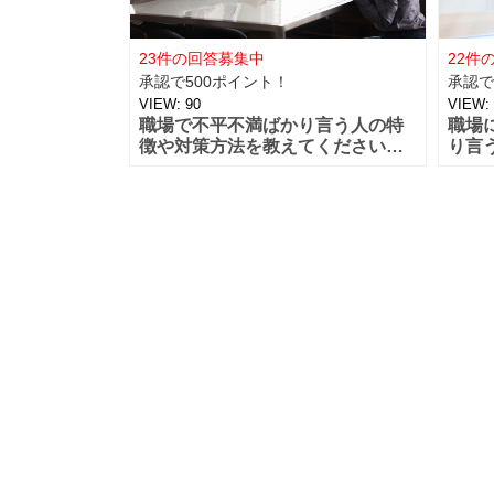
23件の回答募集中
22件
承認で500ポイント！
承認で
VIEW:
90
VIEW:
職場で不平不満ばかり言う人の特
職場
徴や対策方法を教えてください！
り言
仕事に文句がある人は多いと思い
ます
ますが、周りから見て不平不満や
かく
文句ばかり言っている人って疲れ
や男
てしまいま
思っ