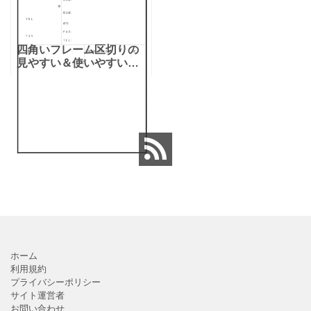
四角いフレーム区切りの
見やすい＆使いやすい
FAX送付状「Excel・
Word」で簡単編集のフォ
ーマットとなります。項
目が枠で区切られている
ので、送信者や受信者、
ホーム
利用規約
プライバシーポリシー
サイト運営者
お問い合わせ