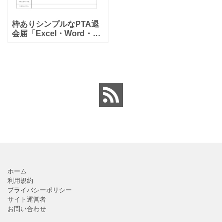
枠ありシンプルなPTA退
会届「Excel・Word・
PDF」退会者への対応の
書式となります。ダウン
ロード出来るテンプレー
トとなりますので、PTA
の方で退会届を用
ホーム
利用規約
プライバシーポリシー
サイト運営者
お問い合わせ