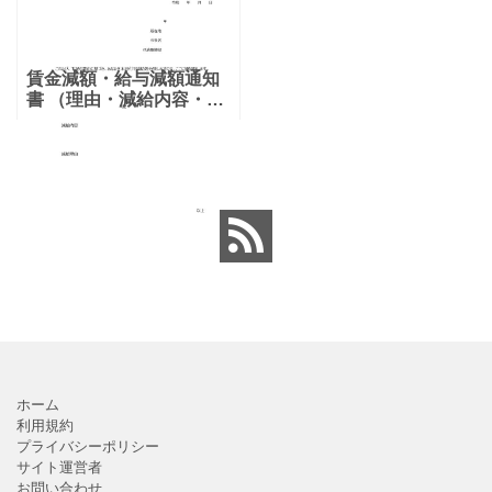
賃金減額・給与減額通知
書 （理由・減給内容・減
給理由）のシンプルな書
式をダウンロード出来
る。簡単な内容やシンプ
ルな項目になっている通
知書となりますので、ダ
ウンロ
ホーム
利用規約
プライバシーポリシー
サイト運営者
お問い合わせ