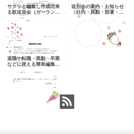
サクッと編集し作成出来
送別会の案内・お知らせ
る歓送迎会（ガーランド
（社内・異動・部署・退
とワインがポイント）カ
職）かわいいイラスト
ジュアルなデザインのご
「Excel・Word」のテン
案内状です。 壁に貼って
プレートとなります。社
も目を引くポップでかわ
内での異動や退職など
いいデザインです。テン
様々な送別会の案内とし
プレ
利
退職や転職・異動・卒業
などに使える簡単編集の
送別会の案内状・張り紙
のテンプレートとなりま
す。ダウンロードを行う
事で、簡単に編集出来
る、エクセルとワードが
利用出来