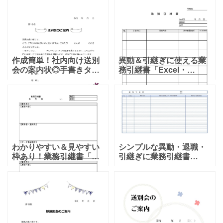
単！エクセルで簡単に管
かわいいデザインのテン
理出来るテンプレートと
プレートとなります。か
なります。部署移動や退
わいい雰囲気にデザイン
社、転職など様々な理由
され下部にはピアノの鍵
で業務の引
盤と音符
作成簡単！社内向け送別
異動＆引継ぎに使える業
会の案内状◎手書きタッ
務引継書「Excel・
チのイラスト入りでほっ
Word・PDF・JPG」見や
こりするデザイン！ 会社
すい＆使いやすい簡易的
やサークル、地域、ご友
なデザインのテンプレー
人の送別会を開く幹事の
トとなります。人事異動
方におすすめするテンプ
などビジネスで、簡単
レー
わかりやすい＆見やすい
シンプルな異動・退職・
枠あり！業務引継書「異
引継ぎに業務引継書
動・退職・Excel・
「Excel・Word・PDF・
Word・PDF」ダウンロー
JPG」ダウンロードが出
ド出来るテンプレートと
来るテンプレートとなり
なります。各項目が枠で
ます。サンプルや見本と
区切られているので、引
しても使える！編集な