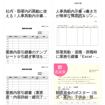
社内・部署内の異動に使
人事異動内示書（書き方
える！人事異動内示書・
が簡単な簡易的＆シンプ
シンプルなビジネス文章
ルな書式）エクセルとワ
の書式となります。ダウ
ードで編集が出来る素材
ンロードする事で、内容
となります。会社内での
の変更などが行える内示
人事異動が行われる時に
書となります。部署移動
内示書を社員などに渡す
や人事
場合な
業務内容引継書のテンプ
部署異動・退職・辞職時
レート☆引継ぎ事項を一
に業務引継書「Excel・
覧にできる便利なフォー
Word・PDF」シンプルで
マット！重要度や納期も
使いやすい 部署異動・退
明確になります！ 人事異
職・辞職時に業務引継書
動や退職など、担当者が
「Excel・Word・PDF」
変更になる時に便利にお
シンプ
使い
業務内容引継書（重要
歓送迎会のポスター（出
度・内容詳細・継完了
欠・案内）子供会・部
日・年月日）書き方が簡
活・社内・職場で使える