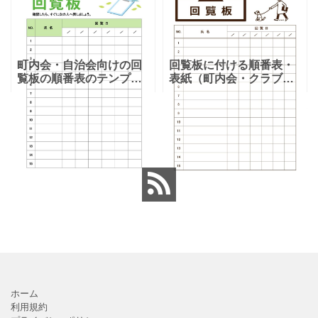
となります。温泉旅行や
りますので、利用用途に
家族旅行など様々な用途
より項目や内容を編集し
で、楽しく利用出来る旅
利用する事が可能です。
のしおりの素材となりま
シンプルで簡易的な素材
す。ダウンロード後に簡
となりますので、金銭支
町内会・自治会向けの回
回覧板に付ける順番表・
単に編集出来るエクセ
払誓約書を作成時に用途
覧板の順番表のテンプレ
表紙（町内会・クラブの
ートとなり（回すのが簡
お知らせ）に簡単に使え
単）かわいい素材をダウ
る「Excel・Word・
もっと見る≫
ンロードが出来ます。 町
PDF」フォーマット・テ
内会・自治会向けの回覧
ンプレートとなります。
板の順番表（回すのが簡
回覧板に付ける順番表・
単）かわいいテンプレー
表紙（町内会・クラブの
トとなります。主に自治
お知らせ）に簡単に使え
会や町内会での利用を想
る「Excel・Word・
定し作成されている
PDF」
ホーム
利用規約