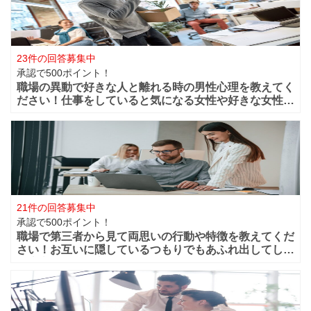
23件の回答募集中
承認で500ポイント！
職場の異動で好きな人と離れる時の男性心理を教えてく
ださい！仕事をしていると気になる女性や好きな女性な
どが職場付近に出来ますよね！？職場が近くだからこそ
仲良く過ごせたけど異動になってしまうと離れてしまい
ます。 男性的には好きな女性がいた場合は
21件の回答募集中
承認で500ポイント！
職場で第三者から見て両思いの行動や特徴を教えてくだ
さい！お互いに隠しているつもりでもあふれ出してしま
う恋心や好きと言う気持ちってありますよね？部下や同
僚・上司から見ても、それって両想いじゃない？って行
動などってありますよね？ 第三者から見て