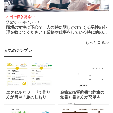
21件の回答募集中
承認で500ポイント！
職場の女性に下心？一人の時に話しかけてくる男性の心
理を教えてください！業務や仕事をしている時に他の人
がいると話しかけてこないのに一人になると男性から話
かけてくるのは下心があるからでしょうか？恋愛的に好
もっと見る≫
きだから一人の時を狙って話しかけてくるの
人気のテンプレ
エクセルとワードで作り
金銭支払誓約書（約束の
方が簡単！旅のしおり
覚書）書き方が簡単＆項
「A4・二つ折り」家族旅
目編集可能なエクセルの
行・女子旅・カップルに
テンプレートとなりま
おすすめのテンプレート
す。シンプルな項目にな